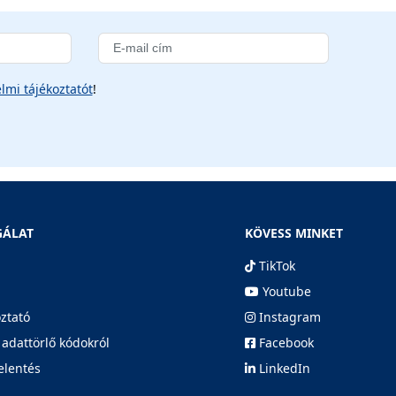
lmi tájékoztatót
!
GÁLAT
KÖVESS MINKET
TikTok
Youtube
oztató
Instagram
 adattörlő kódokról
Facebook
elentés
LinkedIn