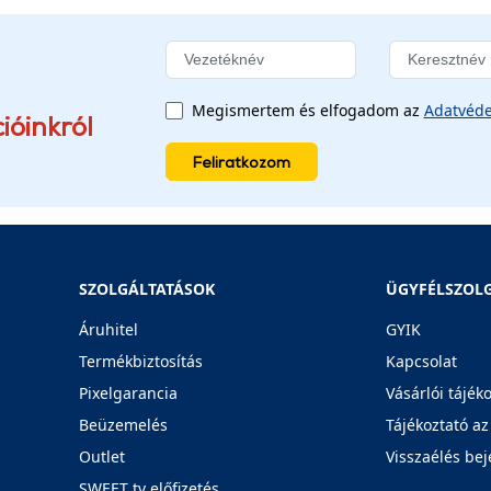
Megismertem és elfogadom az
Adatvéde
ióinkról
Feliratkozom
SZOLGÁLTATÁSOK
ÜGYFÉLSZOL
Áruhitel
GYIK
Termékbiztosítás
Kapcsolat
Pixelgarancia
Vásárlói tájék
Beüzemelés
Tájékoztató az
Outlet
Visszaélés bej
SWEET tv előfizetés