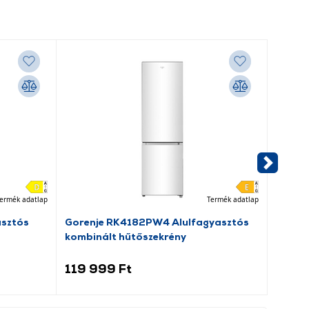
ermék adatlap
Termék adatlap
asztós
Gorenje RK4182PW4 Alulfagyasztós
Beko 
kombinált hűtőszekrény
elöltö
119 999 Ft
109 