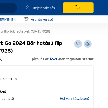
Bejelentkezés
Áruházkereső
TERMÉKEK
 flip tok, sötétkék (GP-157928)
k Go 2024 Bőr hatású flip
57928)
Jótállás az
ÁSZF
-ben foglaltak szerint
s)
1 490 Ft-tól
áció
endelhető
Hol van készleten?