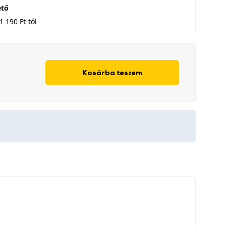
ető
1 190 Ft-tól
Kosárba teszem