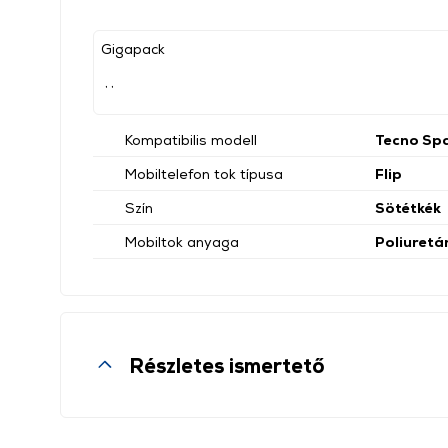
Gigapack
, ,
Kompatibilis modell
Tecno Sp
Mobiltelefon tok típusa
Flip
Szín
Sötétkék
Mobiltok anyaga
Poliuretá
Részletes ismertető