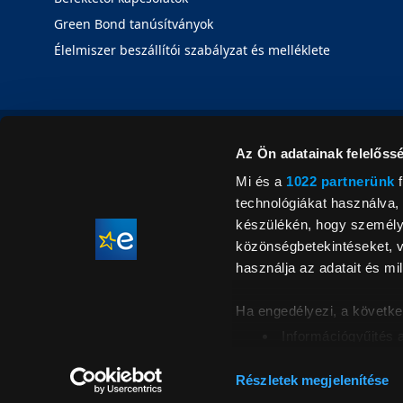
Green Bond tanúsítványok
Élelmiszer beszállítói szabályzat és melléklete
Az Ön adatainak felelőssé
Mi és a
1022 partnerünk
f
technológiákat használva, 
készülékén, hogy személyr
közönségbetekintéseket, v
használja az adatait és mil
Ha engedélyezi, a követke
Információgyűjtés 
Az Ön készülékén b
Áraink for
ellenőrzésével
Részletek megjelenítése
feltüntetett 