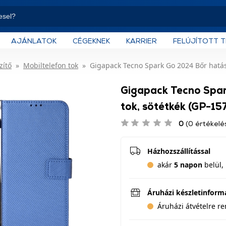
AJÁNLATOK
CÉGEKNEK
KARRIER
FELÚJÍTOTT 
zítő
Mobiltelefon tok
Gigapack Tecno Spark Go 2024 Bőr hatású
Gigapack Tecno Spar
tok, sötétkék (GP-1
0
(0 értékelé
Házhozszállítással
akár
5 napon
belül, 
Áruházi készletinform
Áruházi átvételre r