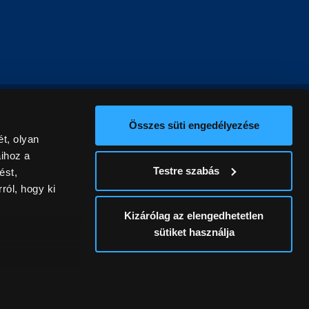
Összes süti engedélyezése
t, olyan
aihoz a
Testre szabás
ést,
ról, hogy ki
Kizárólag az elengedhetetlen
sütiket használja
ív
álunk ki. A
ontatlanságért