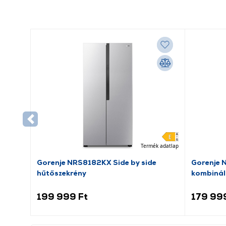
Termék adatlap
Gorenje NRS8182KX Side by side
Gorenje 
hűtőszekrény
kombinál
199 999 Ft
179 99