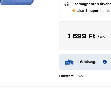
Csomagponton átveh
akár
5 napon
belül, 
1 699 Ft
/ db
hűségpont
16
Cikkszám:
305228