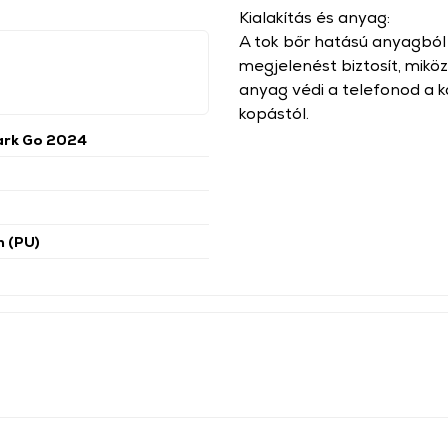
Kialakítás és anyag:
A tok bőr hatású anyagból k
megjelenést biztosít, mikö
anyag védi a telefonod a k
kopástól.
ark Go 2024
n (PU)