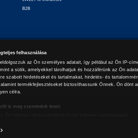
B2B
Rólunk
Karrier
Üzleteink
Blog
gteljes felhasználása
eldolgozzuk az Ön személyes adatait, így például az Ön IP-címé
mint a sütik, amelyekkel tárolhatjuk és hozzáférünk az Ön adat
e szabott hirdetéseket és tartalmakat, hirdetés- és tartalommér
alamint termékfejlesztéseket biztosíthassunk Önnek. Ön dönt ar
yen célra.
© 2026. Minden jog fenntartva! Euronics Műszaki Áruházlánc
zőt is meg szeretnénk tenni:
az Ön földrajzi elhelyezkedéséről pár méteres pontossággal
eazonosítása annak konkrét tulajdonságainak (ujjlenyomat) akt
intban értendők és az ÁFA-t tartalmazzák. Csak háztartásban használatos mennyiségeket szolg
árak, képek leírások tájékoztató jellegűek, és nem minősülnek ajánlattételnek, az esetleges p
nem vállalunk felelősséget.