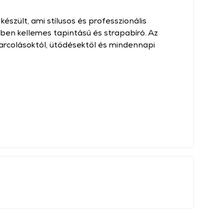
észült, ami stílusos és professzionális
zben kellemes tapintású és strapabíró. Az
arcolásoktól, ütődésektől és mindennapi