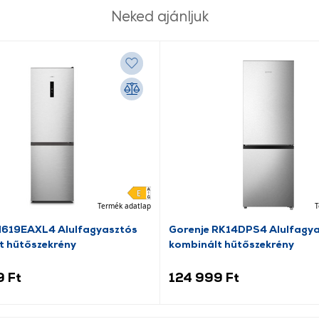
Neked ajánljuk
Termék adatlap
T
N619EAXL4 Alulfagyasztós
Gorenje RK14DPS4 Alulfagy
t hűtőszekrény
kombinált hűtőszekrény
9 Ft
124 999 Ft