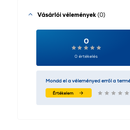
Vásárlói vélemények
(0)
0
0 értékelés
Mondd el a véleményed erről a termé
Értékelem