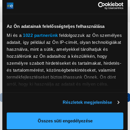
Részletes ismertető
Az Ön adatainak felelősségteljes felhasználása
Neked ajánljuk
Mi és a
1022 partnerünk
feldolgozzuk az Ön személyes
adatait, így például az Ön IP-címét, olyan technológiákat
használva, mint a sütik, amelyekkel tárolhatjuk és
hozzáférünk az Ön adataihoz a készülékén, hogy
személyre szabott hirdetéseket és tartalmakat, hirdetés-
és tartalommérést, közönségbetekintéseket, valamint
termékfejlesztéseket biztosíthassunk Önnek. Ön dönt
arról, hogy ki használja az adatait és milyen célra.
Ha engedélyezi, a következőt is meg szeretnénk tenni:
Részletek megjelenítése
Termék adatlap
Termék adatlap
Információgyűjtés az Ön földrajzi
elhelyezkedéséről pár méteres pontossággal
Az Ön készülékén beazonosítása annak konkrét
Összes süti engedélyezése
Gorenje NRS8182KX Side
Gorenje N619EAXL4
tulajdonságainak (ujjlenyomat) aktív ellenőrzésével