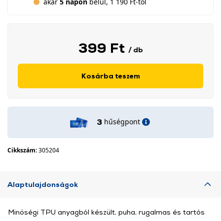
akár
5 napon
belül, 1 190 Ft-tól
399 Ft
/ db
Kosárba teszem
hűségpont
3
Cikkszám:
305204
Alaptulajdonságok
Minőségi TPU anyagból készült, puha, rugalmas és tartós