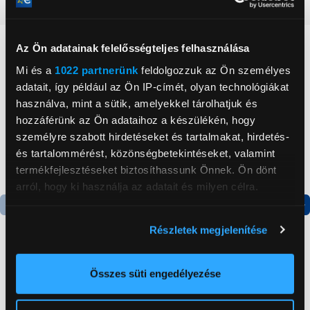
Részletes ismertető
Neked ajánljuk
Az Ön adatainak felelősségteljes felhasználása
Mi és a
1022 partnerünk
feldolgozzuk az Ön személyes
adatait, így például az Ön IP-címét, olyan technológiákat
használva, mint a sütik, amelyekkel tárolhatjuk és
hozzáférünk az Ön adataihoz a készülékén, hogy
személyre szabott hirdetéseket és tartalmakat, hirdetés-
és tartalommérést, közönségbetekintéseket, valamint
termékfejlesztéseket biztosíthassunk Önnek. Ön dönt
arról, hogy ki használja az adatait és milyen célra.
Ha engedélyezi, a következőt is meg szeretnénk tenni:
Termék adatlap
Termék adatlap
Részletek megjelenítése
Információgyűjtés az Ön földrajzi
elhelyezkedéséről pár méteres pontossággal
Samsung Galaxy S25
Samsung Galaxy S24
Az Ön készülékén beazonosítása annak konkrét
Összes süti engedélyezése
12/128GB Okostelefon,
8/256 GB Okostelefon,
tulajdonságainak (ujjlenyomat) aktív ellenőrzésével
Tengerészkék
Ónixfekete
Tudjon meg többet személyes adatainak feldolgozási