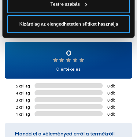
299 990 Ft
264 990 Ft
Testre szabás
módjairól és adja meg preferenciáit a
Részletek
pontban
. Bármikor módosíthatja vagy visszavonhatja a
Sütinyilatkozathoz való hozzájárulását.
Kizárólag az elengedhetetlen sütiket használja
Vásárlói vélemények
(0)
Az Eunonics.hu webáruházunk ún. süti vagy cookie file-
okat használ, melyeket az Ön gépén tárol a rendszer. A
cookie-k személyazonosítására nem alkalmasak,
0
szolgáltatásaink biztosításához szükségesek. Az oldal
használatával Ön elfogadja a cookie-k használatát.
0 értékelés
További információk:
ÁSZF
és
Adatvédelem
5 csillag
0 db
4 csillag
0 db
3 csillag
0 db
2 csillag
0 db
1 csillag
0 db
Mondd el a véleményed erről a termékről!