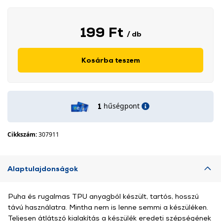
199 Ft
/ db
Kosárba teszem
hűségpont
1
Cikkszám:
307911
Alaptulajdonságok
Puha és rugalmas TPU anyagból készült, tartós, hosszú
távú használatra. Mintha nem is lenne semmi a készüléken.
Teljesen átlátszó kialakítás a készülék eredeti szépségének