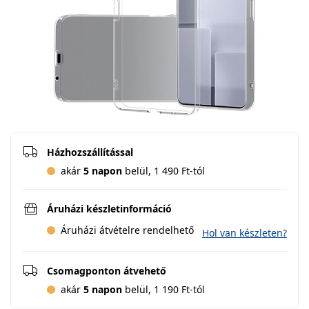
Házhozszállítással
akár
5 napon
belül, 1 490 Ft-tól
Áruházi készletinformáció
Áruházi átvételre rendelhető
Hol van készleten?
Csomagponton átvehető
akár
5 napon
belül, 1 190 Ft-tól