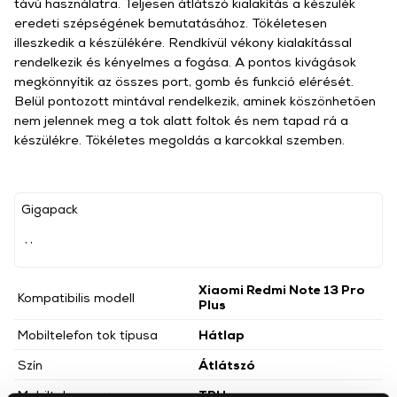
távú használatra. Teljesen átlátszó kialakítás a készülék
eredeti szépségének bemutatásához. Tökéletesen
illeszkedik a készülékére. Rendkívül vékony kialakítással
rendelkezik és kényelmes a fogása. A pontos kivágások
megkönnyítik az összes port, gomb és funkció elérését.
Belül pontozott mintával rendelkezik, aminek köszönhetően
nem jelennek meg a tok alatt foltok és nem tapad rá a
készülékre. Tökéletes megoldás a karcokkal szemben.
Gigapack
, ,
Xiaomi Redmi Note 13 Pro
Kompatibilis modell
Plus
Mobiltelefon tok típusa
Hátlap
Szín
Átlátszó
Mobiltok anyaga
TPU