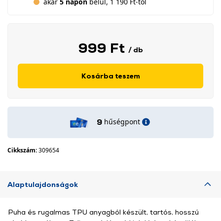
akár
5 napon
belül, 1 190 Ft-tól
999 Ft
/ db
Kosárba teszem
hűségpont
9
Cikkszám:
309654
Alaptulajdonságok
Puha és rugalmas TPU anyagból készült, tartós, hosszú