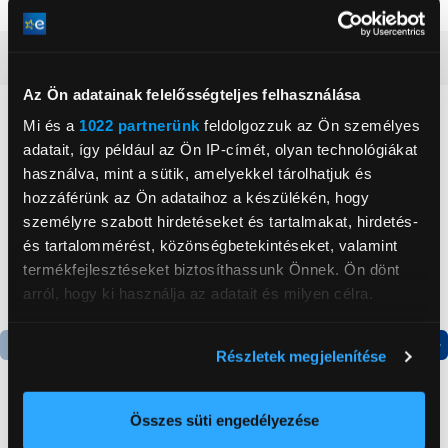
Részletes ismertető
Az Ön adatainak felelősségteljes felhasználása
Neked ajánljuk
Mi és a
1022 partnerünk
feldolgozzuk az Ön személyes
adatait, így például az Ön IP-címét, olyan technológiákat
használva, mint a sütik, amelyekkel tárolhatjuk és
hozzáférünk az Ön adataihoz a készülékén, hogy
személyre szabott hirdetéseket és tartalmakat, hirdetés-
és tartalommérést, közönségbetekintéseket, valamint
termékfejlesztéseket biztosíthassunk Önnek. Ön dönt
arról, hogy ki használja az adatait és milyen célra.
Ha engedélyezi, a következőt is meg szeretnénk tenni:
Részletek megjelenítése
Információgyűjtés az Ön földrajzi
Termék adatlap
Termék adatlap
elhelyezkedéséről pár méteres pontossággal
-7 000 Ft
Az Ön készülékén beazonosítása annak konkrét
Összes süti engedélyezése
Xiaomi Redmi Note 15
Candy CHASD4385EWC
tulajdonságainak (ujjlenyomat) aktív ellenőrzésével