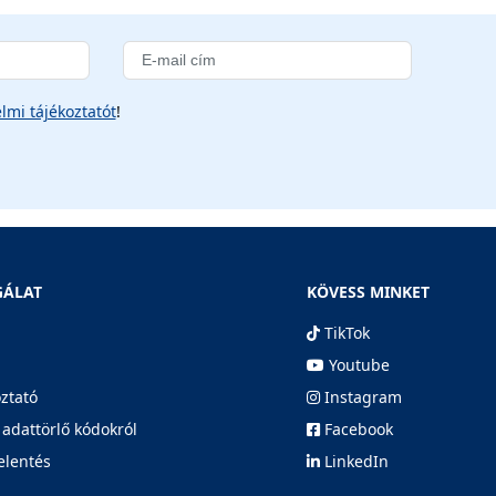
lmi tájékoztatót
!
GÁLAT
KÖVESS MINKET
TikTok
Youtube
oztató
Instagram
 adattörlő kódokról
Facebook
elentés
LinkedIn