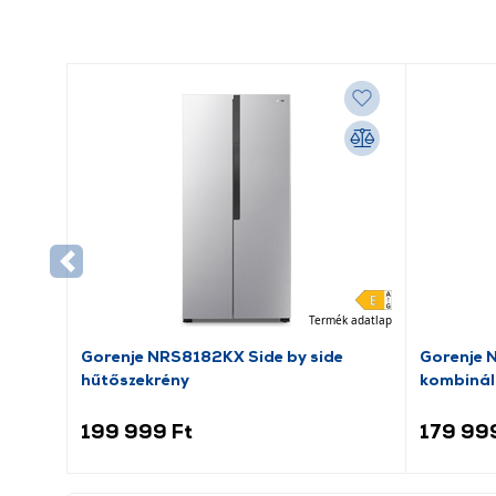
Termék adatlap
Gorenje NRS8182KX Side by side
Gorenje 
hűtőszekrény
kombinál
199 999 Ft
179 99