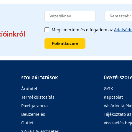
Megismertem és elfogadom az
Adatvéde
ióinkról
Feliratkozom
SZOLGÁLTATÁSOK
ÜGYFÉLSZOL
Áruhitel
GYIK
Termékbiztosítás
Kapcsolat
Pixelgarancia
Vásárlói tájék
Beüzemelés
Tájékoztató az
Outlet
Visszaélés bej
SWEET tv előfizetés