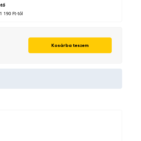
ető
1 190 Ft-tól
Kosárba teszem