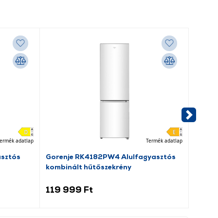
ermék adatlap
Termék adatlap
asztós
Gorenje RK4182PW4 Alulfagyasztós
Dreame
kombinált hűtőszekrény
porsz
119 999 Ft
69 9