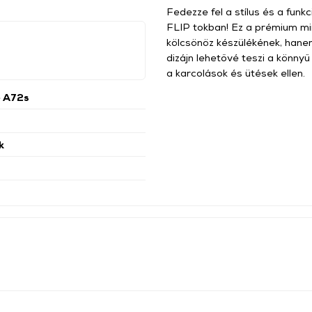
Fedezze fel a stílus és a funk
FLIP tokban! Ez a prémium m
kölcsönöz készülékének, hanem 
dizájn lehetővé teszi a könny
a karcolások és ütések ellen.
e A72s
k