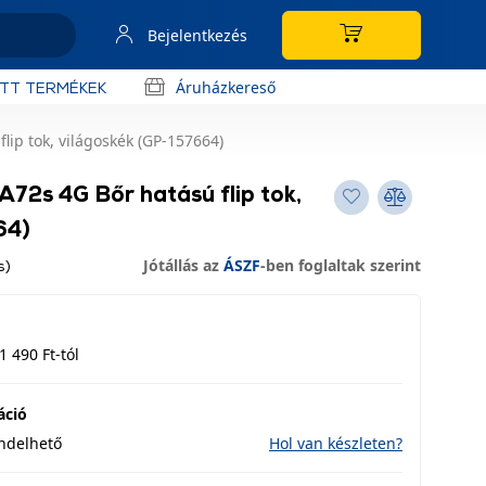
Bejelentkezés
Áruházkereső
OTT TERMÉKEK
lip tok, világoskék (GP-157664)
72s 4G Bőr hatású flip tok,
64)
Jótállás az
ÁSZF
-ben foglaltak szerint
s)
1 490 Ft-tól
áció
endelhető
Hol van készleten?