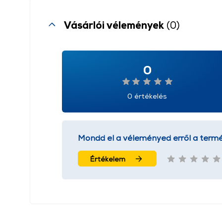
Vásárlói vélemények
(0)
0
0 értékelés
Mondd el a véleményed erről a termé
Értékelem