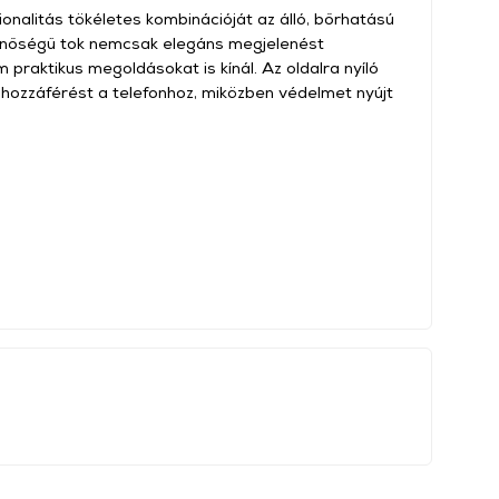
cionalitás tökéletes kombinációját az álló, bőrhatású
inőségű tok nemcsak elegáns megjelenést
praktikus megoldásokat is kínál. Az oldalra nyíló
ű hozzáférést a telefonhoz, miközben védelmet nyújt