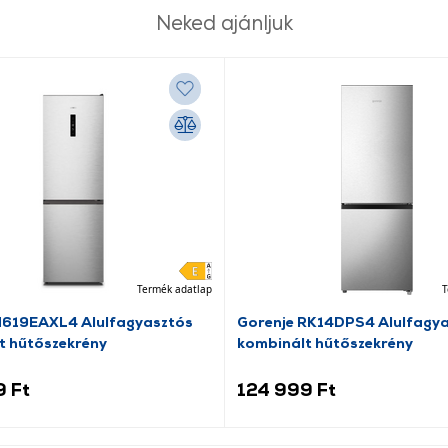
Neked ajánljuk
Termék adatlap
T
N619EAXL4 Alulfagyasztós
Gorenje RK14DPS4 Alulfagy
t hűtőszekrény
kombinált hűtőszekrény
9 Ft
124 999 Ft