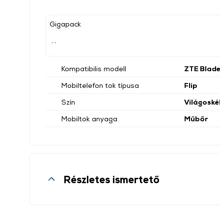
Gigapack
, ,
Kompatibilis modell
ZTE Blad
Mobiltelefon tok típusa
Flip
Szín
Világoské
Mobiltok anyaga
Műbőr
Részletes ismertető