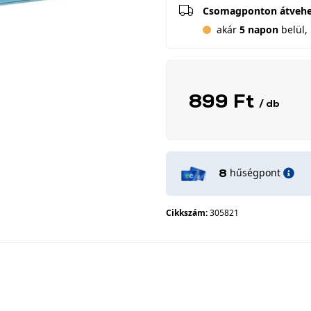
Csomagponton átveh
akár
5 napon
belül, 
899 Ft
/ db
hűségpont
8
Cikkszám:
305821