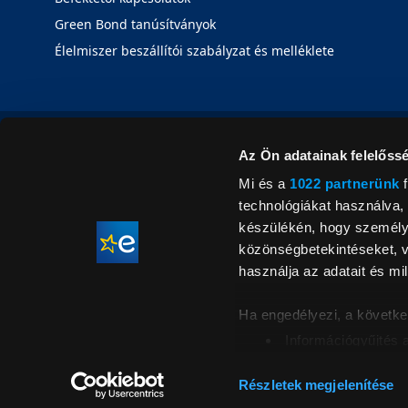
Green Bond tanúsítványok
Élelmiszer beszállítói szabályzat és melléklete
Az Ön adatainak felelőssé
Mi és a
1022 partnerünk
f
technológiákat használva, 
készülékén, hogy személyr
közönségbetekintéseket, v
használja az adatait és mil
Ha engedélyezi, a követke
Információgyűjtés 
Az Ön készülékén b
Áraink for
ellenőrzésével
Részletek megjelenítése
feltüntetett 