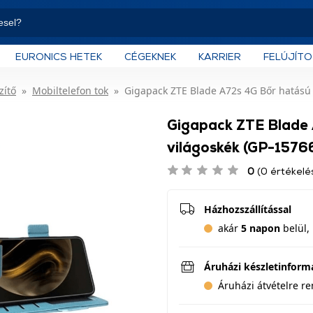
EURONICS HETEK
CÉGEKNEK
KARRIER
FELÚJÍT
zítő
Mobiltelefon tok
Gigapack ZTE Blade A72s 4G Bőr hatású f
Gigapack ZTE Blade A
világoskék (GP-1576
0
(0 értékelé
Házhozszállítással
akár
5 napon
belül, 
Áruházi készletinform
Áruházi átvételre r