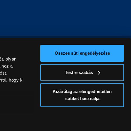
Összes süti engedélyezése
t, olyan
aihoz a
Testre szabás
ést,
ról, hogy ki
Kizárólag az elengedhetetlen
sütiket használja
ív
álunk ki. A
ontatlanságért