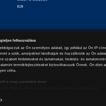
B2B
Rólunk
Karrier
Üzleteink
Blog
gteljes felhasználása
eldolgozzuk az Ön személyes adatait, így például az Ön IP-címé
mint a sütik, amelyekkel tárolhatjuk és hozzáférünk az Ön adat
e szabott hirdetéseket és tartalmakat, hirdetés- és tartalommér
alamint termékfejlesztéseket biztosíthassunk Önnek. Ön dönt ar
yen célra.
© 2026. Minden jog fenntartva! Euronics Műszaki Áruházlánc
zőt is meg szeretnénk tenni:
az Ön földrajzi elhelyezkedéséről pár méteres pontossággal
eazonosítása annak konkrét tulajdonságainak (ujjlenyomat) akt
intban értendők és az ÁFA-t tartalmazzák. Csak háztartásban használatos mennyiségeket szolg
árak, képek leírások tájékoztató jellegűek, és nem minősülnek ajánlattételnek, az esetleges p
nem vállalunk felelősséget.