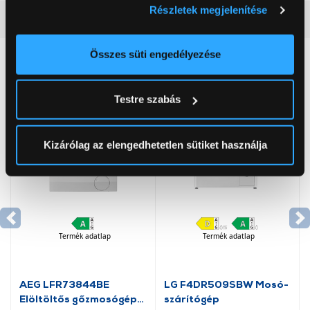
Gőz funkció
Igen
Részletek megjelenítése
Információgyűjtés az Ön földrajzi
Részletes ismertető
elhelyezkedéséről pár méteres pontossággal
Az Ön készülékén beazonosítása annak konkrét
Összes süti engedélyezése
Neked ajánljuk
tulajdonságainak (ujjlenyomat) aktív ellenőrzésével
Tudjon meg többet személyes adatainak feldolgozási
Testre szabás
módjairól és adja meg preferenciáit a
Részletek
pontban
. Bármikor módosíthatja vagy visszavonhatja a
Sütinyilatkozathoz való hozzájárulását.
Kizárólag az elengedhetetlen sütiket használja
Az Eunonics.hu webáruházunk ún. süti vagy cookie file-
okat használ, melyeket az Ön gépén tárol a rendszer. A
cookie-k személyazonosítására nem alkalmasak,
szolgáltatásaink biztosításához szükségesek. Az oldal
Termék adatlap
Termék adatlap
használatával Ön elfogadja a cookie-k használatát.
További információk:
ÁSZF
és
Adatvédelem
AEG LFR73844BE
LG F4DR509SBW Mosó-
Elöltöltős gőzmosógép,
szárítógép