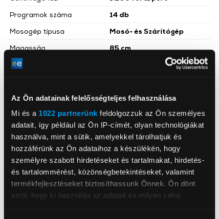
Programok száma
14 db
Mosogép típusa
Mosó- és Szárítógép
Magasság
85 cm
Szélesség
60 cm
Mélység
47,5 cm
Rövid program
Igen
Az Ön adatainak felelősségteljes felhasználása
Mi és a
1022 partnerünk
feldolgozzuk az Ön személyes
Energiaosztály
E
adatait, így például az Ön IP-címét, olyan technológiákat
Baba program
Igen
használva, mint a sütik, amelyekkel tárolhatjuk és
Szín
Fehér
hozzáférünk az Ön adataihoz a készülékén, hogy
személyre szabott hirdetéseket és tartalmakat, hirdetés-
Keskeny
Igen
és tartalommérést, közönségbetekintéseket, valamint
Késleltetett
termékfejlesztéseket biztosíthassunk Önnek. Ön dönt
Igen
indítás/befejezés
Tovább olvasom
arról, hogy ki használja az adatait és milyen célra.
Dobtisztítás
Igen
Ha engedélyezi, a következőt is meg szeretnénk tenni: