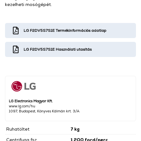
kezelheti mosógépét.
LG F2DV5S7S1E Termékinformációs adatlap
LG F2DV5S7S1E Használati utasítás
LG Electronics Magyar Kft.
www.lg.com/hu
1097, Budapest, Könyves Kálmán krt. 3/A
Ruhatöltet
7 kg
Centrifuga fsz.
1 200 ford/perc