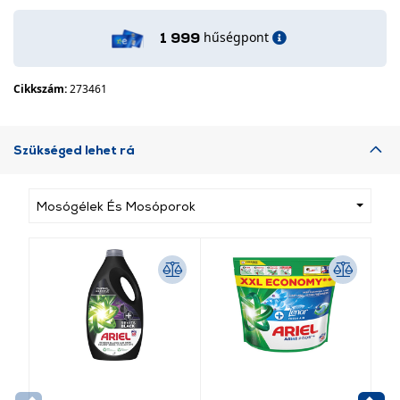
hűségpont
1 999
Cikkszám:
273461
Szükséged lehet rá
Mosógélek És Mosóporok