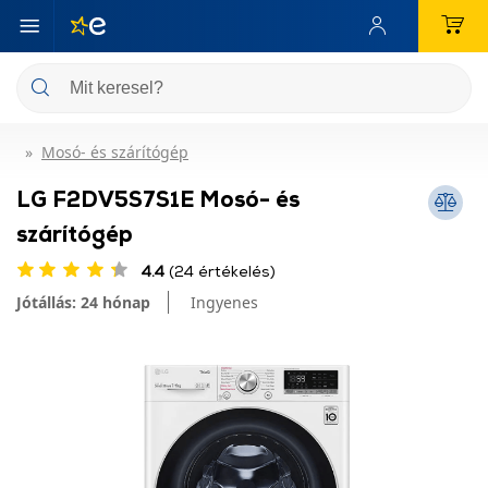
Mosó- és szárítógép
LG F2DV5S7S1E Mosó- és
szárítógép
4.4
(24 értékelés)
Jótállás: 24 hónap
Ingyenes