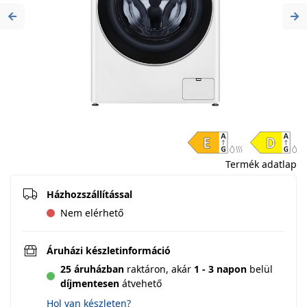
Previous
Ne
Termék adatlap
Házhozszállítással
Nem elérhető
Áruházi készletinformáció
25 áruházban
raktáron,
akár
1 - 3 napon
belül
díjmentesen
átvehető
Hol van készleten?