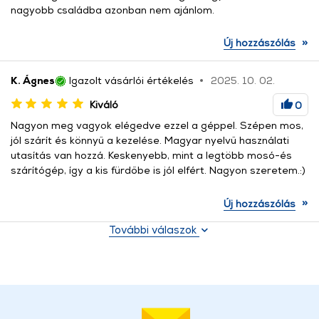
nagyobb családba azonban nem ajánlom.
»
Új hozzászólás
K. Ágnes
Igazolt vásárlói értékelés
2025. 10. 02.
Kiváló
0
Nagyon meg vagyok elégedve ezzel a géppel. Szépen mos,
jól szárít és könnyű a kezelése. Magyar nyelvű használati
utasítás van hozzá. Keskenyebb, mint a legtöbb mosó-és
szárítógép, így a kis fürdőbe is jól elfért. Nagyon szeretem.:)
»
Új hozzászólás
További válaszok