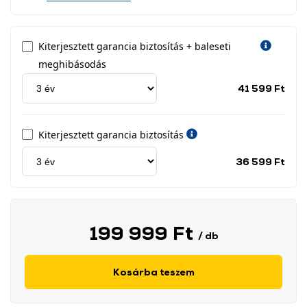
Kiterjesztett garancia biztosítás + baleseti
meghibásodás
Jótá
41 599 Ft
idős
címk
Kiterjesztett garancia biztosítás
Jótá
36 599 Ft
idős
címk
199 999 Ft
/ db
Kosárba teszem