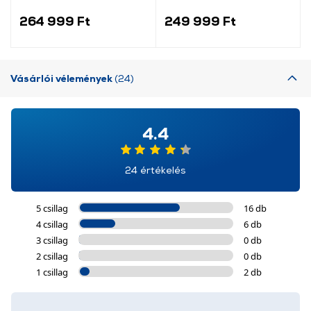
8 kg
264 999 Ft
249 999 Ft
Vásárlói vélemények
(24)
4.4
24 értékelés
5 csillag
16 db
4 csillag
6 db
3 csillag
0 db
2 csillag
0 db
1 csillag
2 db