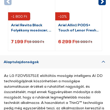
-1 800 Ft
-10%
-3
Ariel Revita Black
Ariel Allin1 PODS+
Va
Folyékony mosószer, 3
Touch of Lenor Fresh
Fo
l
Air Mosókapszula, 38
62
db
7 199 Ft
6 299 Ft
1 
8 999 Ft
6 999 Ft
Alaptulajdonságok
Az LG F2DV5S7S1E elöltöltős mosógép intelligens AI DD
technológiájának köszönhetően a mosógépe
automatikusan érzékeli a ruhatöltet nagyságát, és
összetételét, majd ennek függvényében módosítja a dob
mozgását, hogy a ruháinak legmegfelelőbb mosási
technikát alkalmazza. A használatot a ThinQ™ technológia
pedig még egyszerűbbé teszi, az alkalmazáson keresztül is