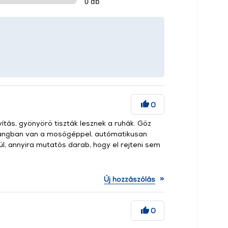
0 db
0
ítás, gyönyörő tiszták lesznek a ruhák. Gőz
szhangban van a mosőgéppel, autómatikusan
űl, annyira mutatós darab, hogy el rejteni sem
»
Új hozzászólás
0