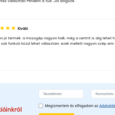
tes valasztás! Mindent is tud. Jól dolgozik.
Kiváló
 jó termék. a mosogép nagyon halk, még a centrit is alig lehet ha
. sok funkció közül lehet választani. ezek mellett nagyon szép am
Megismertem és elfogadom az
Adatvéde
ióinkról