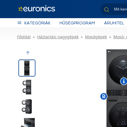
KATEGÓRIÁK
HŰSÉGPROGRAM
ÁRUHITEL
Főoldal
Háztartási nagygépek
Mosógépek
Mosó- 
Previous