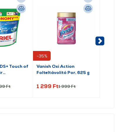
-35%
-5%
ODS+ Touch of
Vanish Oxi Action
Ariel Color F
ir
Folteltávolító Por, 625 g
mosószer 40
, 38 db
1.8L
1 299 Ft
4 939 Ft
99 Ft
1 999 Ft
5 