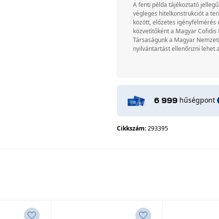
A fenti példa tájékoztató jellegű
végleges hitelkonstrukciót a te
között, előzetes igényfelmérés 
közvetítőként a Magyar Cofidis 
Társaságunk a Magyar Nemzeti Ba
nyilvántartást ellenőrizni lehet 
hűségpont
6 999
Cikkszám:
293395