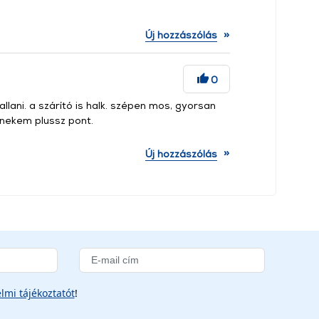
»
Új hozzászólás
0
llani. a szárító is halk. szépen mos, gyorsan
i nekem plussz pont.
»
Új hozzászólás
lmi tájékoztatót
!