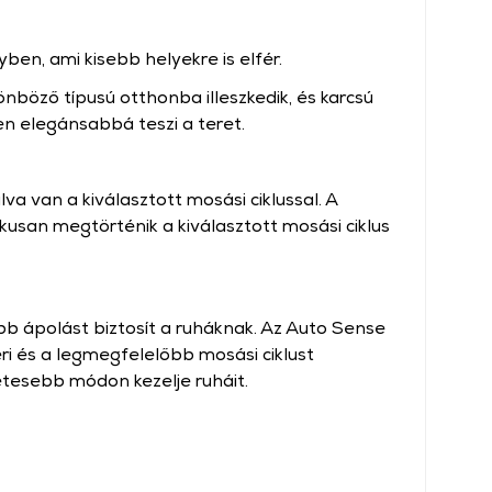
en, ami kisebb helyekre is elfér.
böző típusú otthonba illeszkedik, és karcsú
n elegánsabbá teszi a teret.
álva van a kiválasztott mosási ciklussal. A
kusan megtörténik a kiválasztott mosási ciklus
obb ápolást biztosít a ruháknak. Az Auto Sense
i és a legmegfelelőbb mosási ciklust
etesebb módon kezelje ruháit.