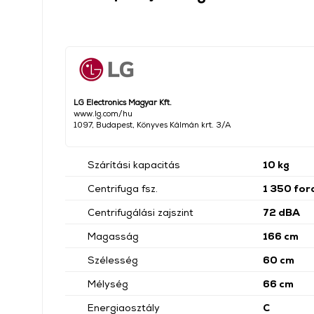
LG Electronics Magyar Kft.
www.lg.com/hu
1097, Budapest, Könyves Kálmán krt. 3/A
Szárítási kapacitás
10 kg
Centrifuga fsz.
1 350 for
Centrifugálási zajszint
72 dBA
Magasság
166 cm
Szélesség
60 cm
Mélység
66 cm
Energiaosztály
C