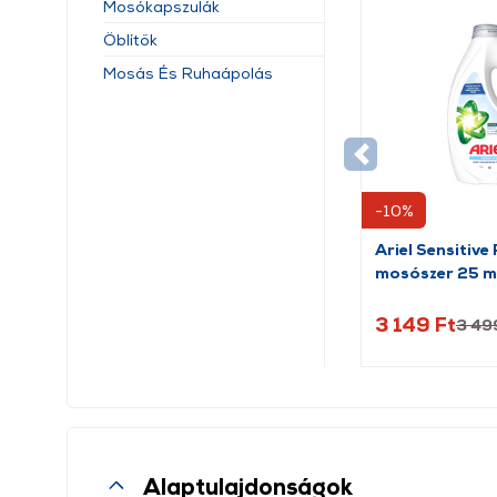
Mosókapszulák
Öblítők
Mosás És Ruhaápolás
-10%
Ariel Sensitive
mosószer 25 m
1.125L
3 149 Ft
3 49
Alaptulajdonságok