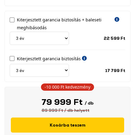
Kiterjesztett garancia biztosítás + baleseti
meghibásodás
Jótá
22 599 Ft
idős
címk
Kiterjesztett garancia biztosítás
Jótá
17 799 Ft
idős
címk
-10 000 Ft
kedvezmény
79 999 Ft
/ db
89 999 Ft
/ db
helyett
Kosárba teszem