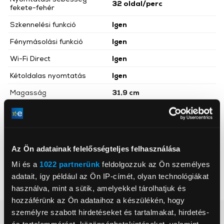
32 oldal/perc
fekete-fehér
Szkennelési funkció
Igen
Fénymásolási funkció
Igen
Wi-Fi Direct
Igen
Kétoldalas nyomtatás
Igen
Magasság
31,9 cm
Szélesség
41 cm
Mélység
39,9 cm
Nettó súly
11,6 kg
Az Ön adatainak felelősségteljes felhasználása
Szín
Fekete
Mi és a
1022 partnerünk
feldolgozzuk az Ön személyes
Tovább olvasom
adatait, így például az Ön IP-címét, olyan technológiákat
Memória mérete
128 MB
használva, mint a sütik, amelyekkel tárolhatjuk és
Fax funkció
Igen
hozzáférünk az Ön adataihoz a készülékén, hogy
Mobil nyomtatás
Igen
személyre szabott hirdetéseket és tartalmakat, hirdetés-
Részletes ismertető