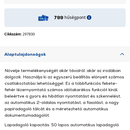
hűségpont
799
Cikkszám:
297830
Alaptulajdonságok
Növelje termelékenységét akár távolról, akár az irodában
dolgozik. Használja ki az egyszerű beállítás előnyeit számos
csatlakoztatási lehetőséggel. Ez a többfunkciós fekete-
fehér lézernyomtató számos időtakarékos funkciót kínál,
beleértve a gyors és hibátlan nyomtatást és szkennelést,
az automatikus 2-oldalas nyomtatást, a faxolást, a nagy
papíradagoló tálcát és a méretezhető automatikus
dokumentumadagolót.
Lapadagoló kapacitás: 50 lapos automatikus lapadagoló