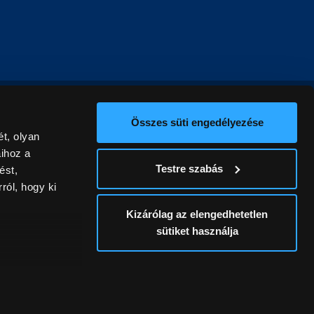
Összes süti engedélyezése
t, olyan
aihoz a
Testre szabás
ést,
ról, hogy ki
Kizárólag az elengedhetetlen
sütiket használja
ív
álunk ki. A
ontatlanságért
a
Részletek