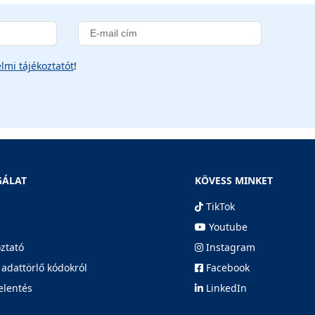
lmi tájékoztatót
!
GÁLAT
KÖVESS MINKET
TikTok
Youtube
oztató
Instagram
 adattörlő kódokról
Facebook
elentés
LinkedIn