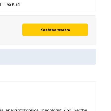
 1 190 Ft-tól
Kosárba teszem
és energiatakarékos megoldást kínál kertbe,