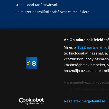
Green Bond tanúsítványok
Élelmiszer beszállítói szabályzat és melléklete
Az Ön adatainak felelőssé
Mi és a
1022 partnerünk
f
technológiákat használva, 
készülékén, hogy személyr
közönségbetekintéseket, v
használja az adatait és mil
Ha engedélyezi, a követke
Információgyűjtés 
Az Ön készülékén b
Áraink for
ellenőrzésével
Részletek megjelenítése
feltüntetett 
Tudjon meg többet személy