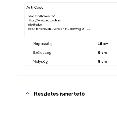
Arti Casa
Edco Eindhoven BV
https://www.edco.nl/en
info@edco.nl
5657, Eindhoven, Adriaan Mulderweg 9 – 11
Magasság
16 cm
Szélesség
9 cm
Mélység
9 cm
Részletes ismertető