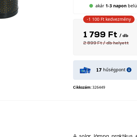
akár
1-3 napon
belül
-1 100 Ft
kedvezmény
1 799 Ft
/ db
2 899 Ft
/ db
helyett
hűségpont
17
Cikkszám:
326449
A solar lámpa praktikus 