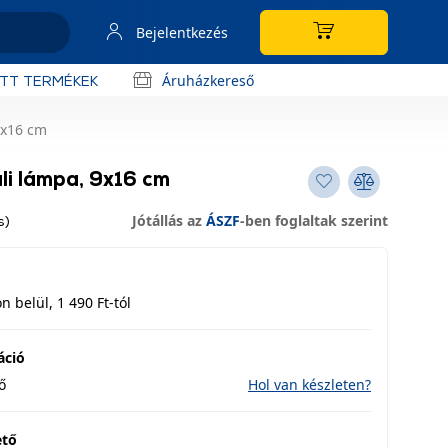
Bejelentkezés
Áruházkereső
OTT TERMÉKEK
 9x16 cm
ali lámpa, 9x16 cm
Jótállás az
ÁSZF
-ben foglaltak szerint
s)
 belül, 1 490 Ft-tól
áció
ő
Hol van készleten?
ető