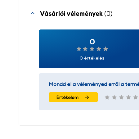
Vásárlói vélemények
(0)
0
0 értékelés
Mondd el a véleményed erről a termé
Értékelem