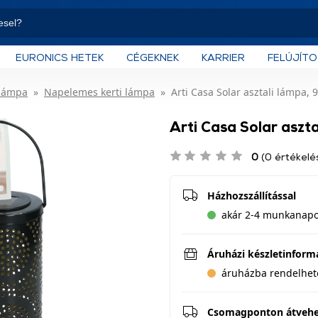
EURONICS HETEK
CÉGEKNEK
KARRIER
FELÚJÍT
 lámpa
Napelemes kerti lámpa
Arti Casa Solar asztali lámpa,
Arti Casa Solar aszt
0
(0 értékelé
Házhozszállítással
akár 2-4 munkanapon
Áruházi készletinform
áruházba rendelhet
Csomagponton átveh