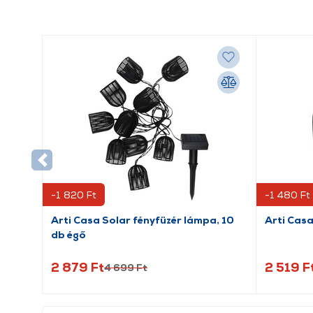
-1 820 Ft
-1 480 Ft
Arti Casa Solar fényfüzér lámpa, 10
Arti Casa
db égő
2 879 Ft
2 519 F
4 699 Ft