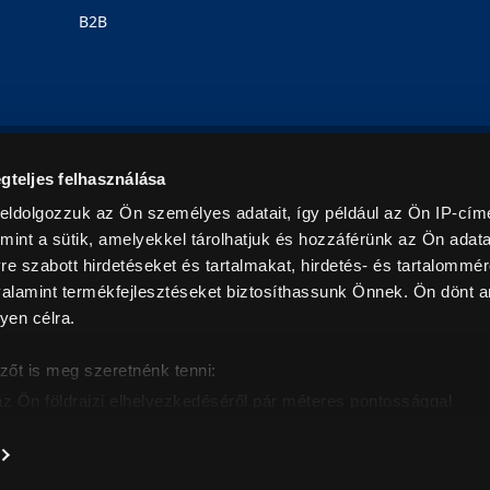
B2B
Rólunk
Karrier
Üzleteink
Blog
gteljes felhasználása
eldolgozzuk az Ön személyes adatait, így például az Ön IP-címé
mint a sütik, amelyekkel tárolhatjuk és hozzáférünk az Ön adat
e szabott hirdetéseket és tartalmakat, hirdetés- és tartalommér
alamint termékfejlesztéseket biztosíthassunk Önnek. Ön dönt ar
yen célra.
© 2026. Minden jog fenntartva! Euronics Műszaki Áruházlánc
zőt is meg szeretnénk tenni:
az Ön földrajzi elhelyezkedéséről pár méteres pontossággal
eazonosítása annak konkrét tulajdonságainak (ujjlenyomat) akt
intban értendők és az ÁFA-t tartalmazzák. Csak háztartásban használatos mennyiségeket szolg
árak, képek leírások tájékoztató jellegűek, és nem minősülnek ajánlattételnek, az esetleges p
nem vállalunk felelősséget.
es adatainak feldolgozási módjairól és adja meg preferenciáit 