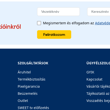
Megismertem és elfogadom az
Adatvéde
ióinkról
Feliratkozom
SZOLGÁLTATÁSOK
ÜGYFÉLSZOL
Áruhitel
GYIK
Termékbiztosítás
Kapcsolat
Pixelgarancia
Vásárlói tájék
Beüzemelés
Tájékoztató az
Outlet
Visszaélés bej
SWEET tv előfizetés