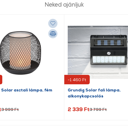
Neked ajánljuk
-1 460 Ft
 Solar asztali lámpa, fém
Grundig Solar fali lámpa,
alkonykapcsolós
t
2 339 Ft
3 999 Ft
3 799 Ft