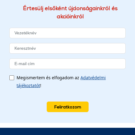
Értesülj elsőként újdonságainkról és
akcióinkról
Megismertem és elfogadom az
Adatvédelmi
tájékoztatót
!
Feliratkozom