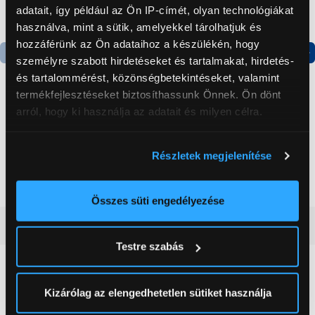
adatait, így például az Ön IP-címét, olyan technológiákat
használva, mint a sütik, amelyekkel tárolhatjuk és
hozzáférünk az Ön adataihoz a készülékén, hogy
személyre szabott hirdetéseket és tartalmakat, hirdetés-
Termék adatlap
Termék adatlap
és tartalommérést, közönségbetekintéseket, valamint
termékfejlesztéseket biztosíthassunk Önnek. Ön dönt
arról, hogy ki használja az adatait és milyen célra.
Gorenje NRS8182KX Side
Gorenje RK4182PW4
by side hűtőszekrény
Alulfagyasztós
Ha engedélyezi, a következőt is meg szeretnénk tenni:
kombinált hűtőszekrény
Részletek megjelenítése
Információgyűjtés az Ön földrajzi
199 999 Ft
119 999 Ft
elhelyezkedéséről pár méteres pontossággal
Az Ön készülékén beazonosítása annak konkrét
Összes süti engedélyezése
tulajdonságainak (ujjlenyomat) aktív ellenőrzésével
Vásárlói vélemények
(0)
Tudjon meg többet személyes adatainak feldolgozási
Testre szabás
módjairól és adja meg preferenciáit a
Részletek
pontban
. Bármikor módosíthatja vagy visszavonhatja a
0
Sütinyilatkozathoz való hozzájárulását.
Kizárólag az elengedhetetlen sütiket használja