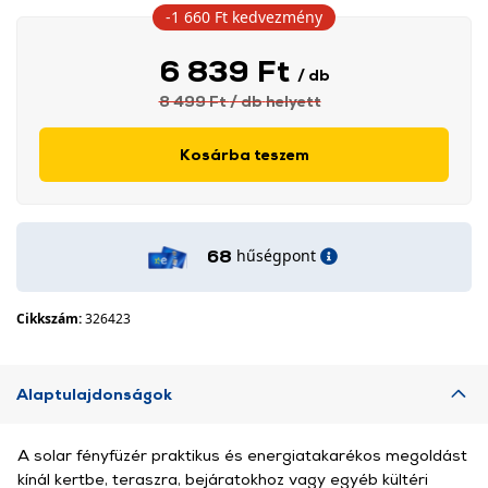
-1 660 Ft
kedvezmény
6 839 Ft
/ db
8 499 Ft
/ db
helyett
Kosárba teszem
hűségpont
68
Cikkszám:
326423
Alaptulajdonságok
A solar fényfüzér praktikus és energiatakarékos megoldást
kínál kertbe, teraszra, bejáratokhoz vagy egyéb kültéri