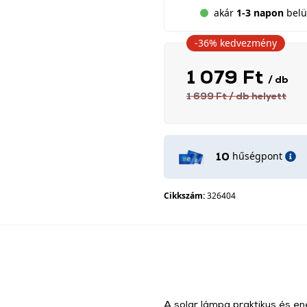
akár
1-3 napon
belül
-36%
kedvezmény
1 079 Ft
/ db
1 699 Ft
/ db
helyett
hűségpont
10
Cikkszám:
326404
A solar lámpa praktikus és en