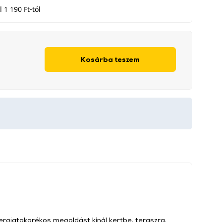
 1 190 Ft-tól
Kosárba teszem
ergiatakarékos megoldást kínál kertbe, teraszra,