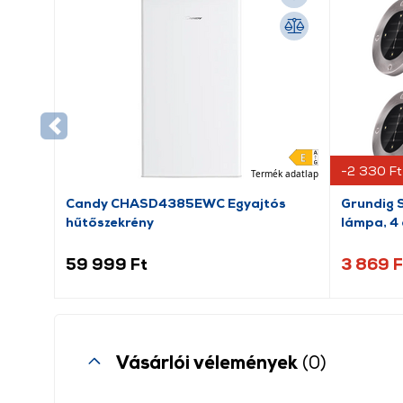
-2 330 Ft
Termék adatlap
Candy CHASD4385EWC Egyajtós
Grundig S
hűtőszekrény
lámpa, 4
59 999 Ft
3 869 F
Vásárlói vélemények
(0)