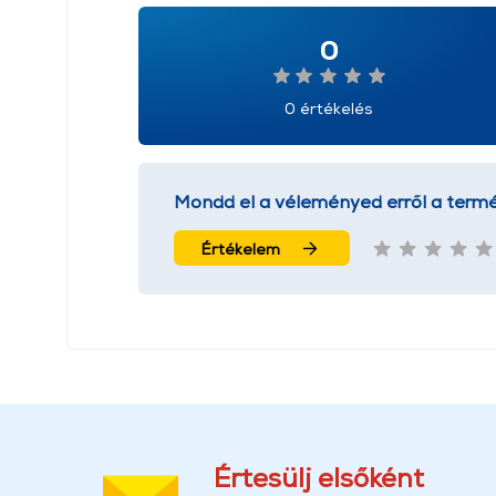
0
0 értékelés
Mondd el a véleményed erről a termé
Értékelem
Értesülj elsőként