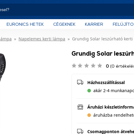
EURONICS HETEK
CÉGEKNEK
KARRIER
FELÚJÍT
 lámpa
Napelemes kerti lámpa
Grundig Solar leszúrható kerti 
Grundig Solar leszúrh
0
(0 értékelé
Házhozszállítással
akár 2-4 munkanapon
Áruházi készletinform
áruházba rendelhet
Csomagponton átveh