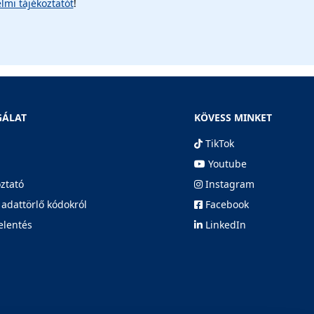
lmi tájékoztatót
!
GÁLAT
KÖVESS MINKET
TikTok
Youtube
oztató
Instagram
 adattörlő kódokról
Facebook
elentés
LinkedIn