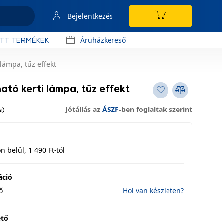
Bejelentkezés
Áruházkereső
OTT TERMÉKEK
lámpa, tűz effekt
ató kerti lámpa, tűz effekt
Jótállás az
ÁSZF
-ben foglaltak szerint
s)
 belül, 1 490 Ft-tól
áció
ő
Hol van készleten?
ető