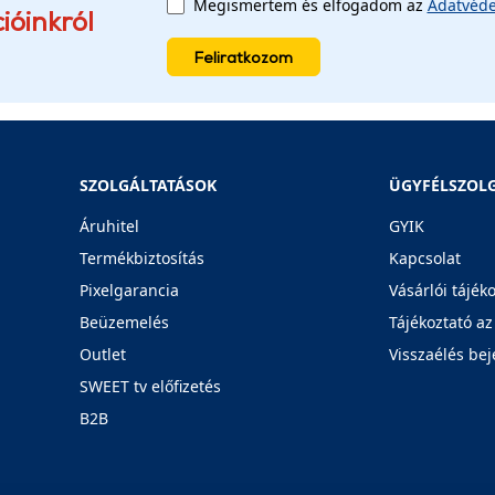
Megismertem és elfogadom az
Adatvéde
ióinkról
Feliratkozom
SZOLGÁLTATÁSOK
ÜGYFÉLSZOL
Áruhitel
GYIK
Termékbiztosítás
Kapcsolat
Pixelgarancia
Vásárlói tájék
Beüzemelés
Tájékoztató az
Outlet
Visszaélés bej
SWEET tv előfizetés
B2B