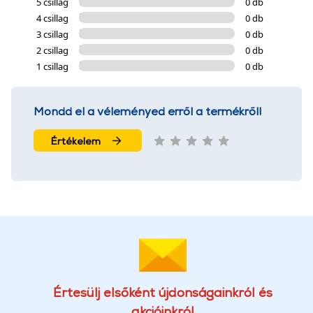
5 csillag
0 db
4 csillag
0 db
3 csillag
0 db
2 csillag
0 db
1 csillag
0 db
Mondd el a véleményed erről a termékről!
Értékelem
Értesülj elsőként újdonságainkról és
akcióinkról