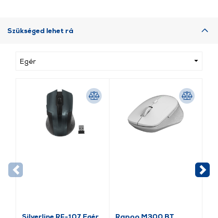
Szükséged lehet rá
Egér
Silverline RF-107 Egér
Rapoo M300 BT
Ra