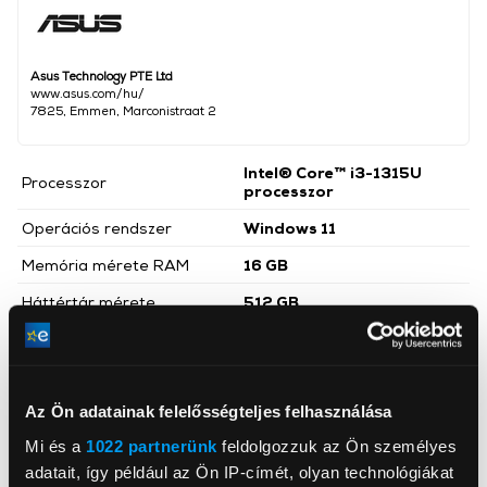
Asus Technology PTE Ltd
www.asus.com/hu/
7825, Emmen, Marconistraat 2
Intel® Core™ i3-1315U
Processzor
processzor
Operációs rendszer
Windows 11
Memória mérete RAM
16 GB
Háttértár mérete
512 GB
Videókártya
Intel® UHD Graphics
Kijelző mérete
15,6 inch
Az Ön adatainak felelősségteljes felhasználása
Kijelző felbontása
FullHD (1920x1080)
Mi és a
1022 partnerünk
feldolgozzuk az Ön személyes
Háttértár
SSD
adatait, így például az Ön IP-címét, olyan technológiákat
Billentyűzet világítás,