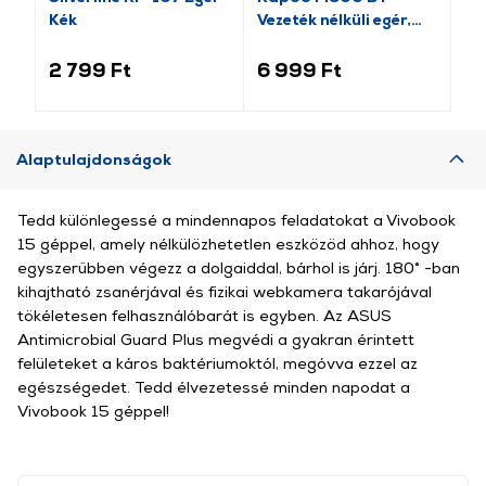
Kék
Vezeték nélküli egér,
nél
világosszürke
(184340)
2 799 Ft
6 999 Ft
3 
Alaptulajdonságok
Tedd különlegessé a mindennapos feladatokat a Vivobook
15 géppel, amely nélkülözhetetlen eszközöd ahhoz, hogy
egyszerűbben végezz a dolgaiddal, bárhol is járj. 180° -ban
kihajtható zsanérjával és fizikai webkamera takarójával
tökéletesen felhasználóbarát is egyben. Az ASUS
Antimicrobial Guard Plus megvédi a gyakran érintett
felületeket a káros baktériumoktól, megóvva ezzel az
egészségedet. Tedd élvezetessé minden napodat a
Vivobook 15 géppel!