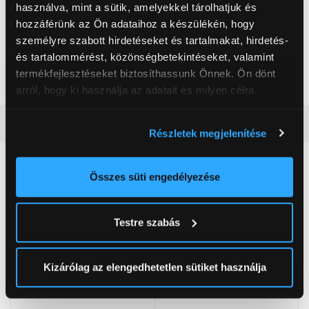
Extra funkció
használva, mint a sütik, amelyekkel tárolhatjuk és
Ujjlenyomatolvasó
hozzáférünk az Ön adataihoz a készülékén, hogy
Akkumulátor cellaszám
3 cellás
személyre szabott hirdetéseket és tartalmakat, hirdetés-
és tartalommérést, közönségbetekintéseket, valamint
Nettó súly
1,7 kg
termékfejlesztéseket biztosíthassunk Önnek. Ön dönt
Szín
Ezüst
arról, hogy ki használja az adatait és milyen célra.
Ha engedélyezi, a következőt is meg szeretnénk tenni:
Részletes ismertető
Részletek megjelenítése
Információgyűjtés az Ön földrajzi
elhelyezkedéséről pár méteres pontossággal
Neked ajánljuk
Az Ön készülékén beazonosítása annak konkrét
Összes süti engedélyezése
tulajdonságainak (ujjlenyomat) aktív ellenőrzésével
Tudjon meg többet személyes adatainak feldolgozási
Testre szabás
módjairól és adja meg preferenciáit a
Részletek
pontban
. Bármikor módosíthatja vagy visszavonhatja a
Sütinyilatkozathoz való hozzájárulását.
Kizárólag az elengedhetetlen sütiket használja
Az Eunonics.hu webáruházunk ún. süti vagy cookie file-