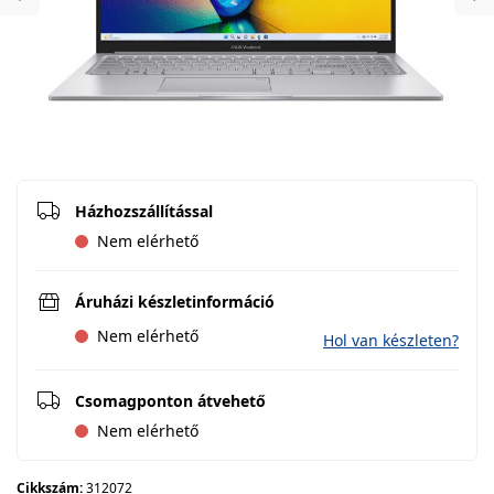
Previous
Ne
Házhozszállítással
Nem elérhető
Áruházi készletinformáció
Nem elérhető
Hol van készleten?
Csomagponton átvehető
Nem elérhető
Cikkszám:
312072