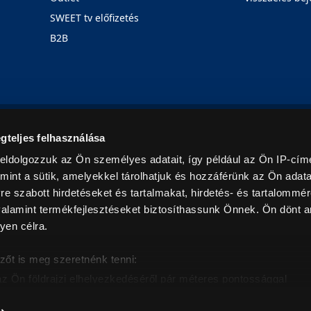
SWEET tv előfizetés
B2B
Rólunk
Karrier
Üzleteink
Blog
gteljes felhasználása
eldolgozzuk az Ön személyes adatait, így például az Ön IP-címé
mint a sütik, amelyekkel tárolhatjuk és hozzáférünk az Ön adat
e szabott hirdetéseket és tartalmakat, hirdetés- és tartalommér
alamint termékfejlesztéseket biztosíthassunk Önnek. Ön dönt ar
yen célra.
© 2026. Minden jog fenntartva! Euronics Műszaki Áruházlánc
zőt is meg szeretnénk tenni:
az Ön földrajzi elhelyezkedéséről pár méteres pontossággal
eazonosítása annak konkrét tulajdonságainak (ujjlenyomat) akt
intban értendők és az ÁFA-t tartalmazzák. Csak háztartásban használatos mennyiségeket szolg