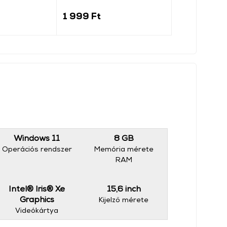
1 999 Ft
1 599 Ft
Windows 11
8 GB
Operációs rendszer
Memória mérete
RAM
Intel® Iris® Xe
15,6 inch
Graphics
Kijelző mérete
Videókártya