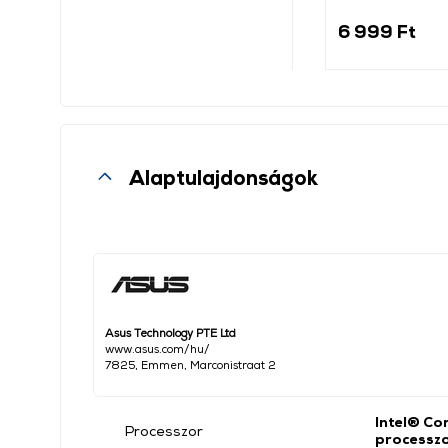
(184340)
6 999 Ft
Alaptulajdonságok
Asus Technology PTE Ltd
www.asus.com/hu/
7825, Emmen, Marconistraat 2
Intel® Co
Processzor
processz