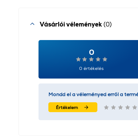
Vásárlói vélemények
(0)
0
0 értékelés
Mondd el a véleményed erről a termé
Értékelem