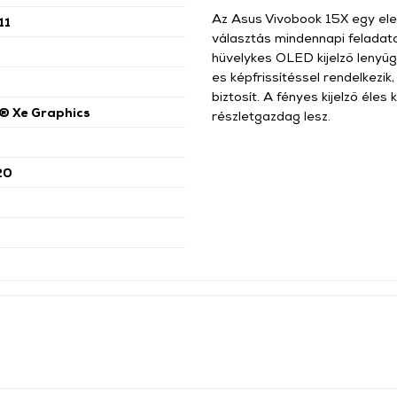
Az Asus Vivobook 15X egy ele
11
választás mindennapi feladat
hüvelykes OLED kijelző lenyű
es képfrissítéssel rendelkezik,
biztosít. A fényes kijelző éles 
s® Xe Graphics
részletgazdag lesz.
20