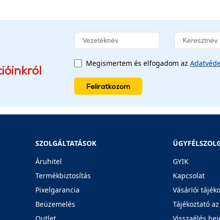
Megismertem és elfogadom az
Adatvéde
ióinkról
Feliratkozom
SZOLGÁLTATÁSOK
ÜGYFÉLSZOL
Áruhitel
GYIK
Termékbiztosítás
Kapcsolat
Pixelgarancia
Vásárlói tájék
Beüzemelés
Tájékoztató az
Outlet
Visszaélés bej