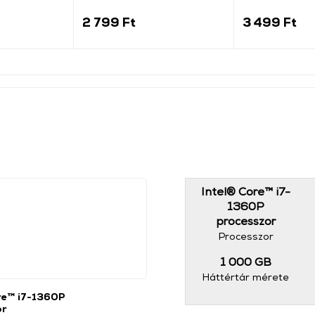
2 799 Ft
3 499 Ft
Intel® Core™ i7-
1360P
processzor
Processzor
1 000 GB
Háttértár mérete
re™ i7-1360P
or