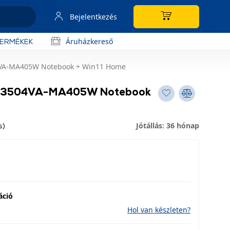
Bejelentkezés
Áruházkereső
TERMÉKEK
4VA-MA405W Notebook + Win11 Home
 K3504VA-MA405W Notebook
Jótállás: 36 hónap
s)
áció
Hol van készleten?