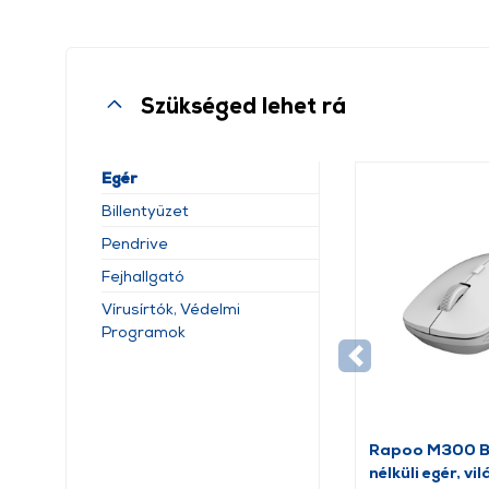
Szükséged lehet rá
Egér
Billentyűzet
Pendrive
Fejhallgató
Vírusírtók, Védelmi
Programok
Rapoo M300 B
nélküli egér, v