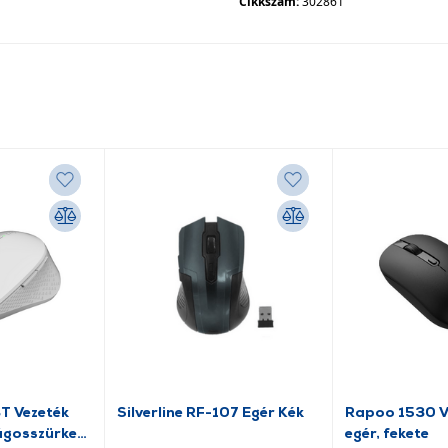
Cikkszám:
302861
T Vezeték
Silverline RF-107 Egér Kék
Rapoo 1530 Ve
ilágosszürke
egér, fekete