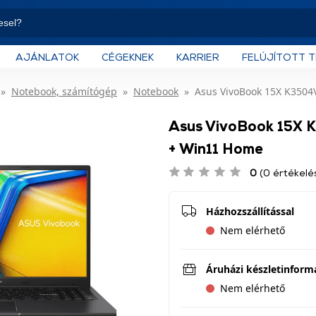
AJÁNLATOK
CÉGEKNEK
KARRIER
FELÚJÍTOTT 
Notebook, számítógép
Notebook
Asus VivoBook 15X K350
Asus VivoBook 15X
+ Win11 Home
0
(0 értékelé
Házhozszállítással
Nem elérhető
Áruházi készletinform
Nem elérhető