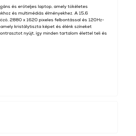
gáns és erőteljes laptop, amely tökéletes
okhoz és multimédiás élményekhez. A 15,6
göző, 2880 x 1620 pixeles felbontással és 120Hz-
 amely kristálytiszta képet és élénk színeket
kontrasztot nyújt, így minden tartalom élettel teli és