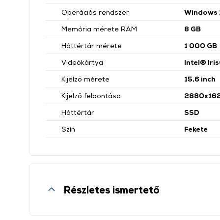
Operációs rendszer
Windows 
Memória mérete RAM
8 GB
Háttértár mérete
1 000 GB
Videókártya
Intel® Iri
Kijelző mérete
15,6 inch
Kijelző felbontása
2880x16
Háttértár
SSD
Szín
Fekete
Részletes ismertető