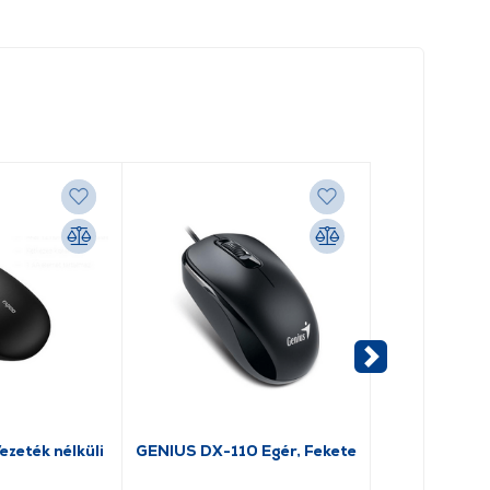
zeték nélküli
GENIUS DX-110 Egér, Fekete
Canyon MW-0
nélküli egér