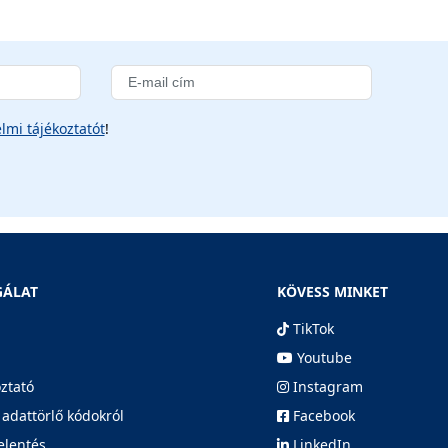
lmi tájékoztatót
!
GÁLAT
KÖVESS MINKET
TikTok
Youtube
oztató
Instagram
 adattörlő kódokról
Facebook
elentés
LinkedIn