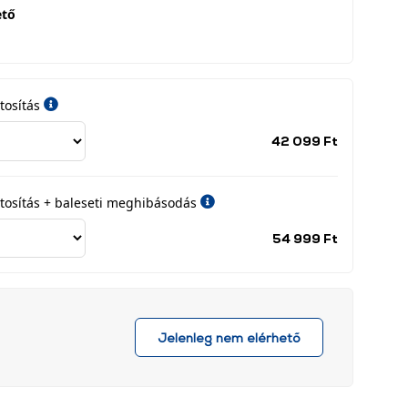
ető
tosítás
Jótállási
42 099 Ft
időszak
címke
iztosítás + baleseti meghibásodás
Jótállási
54 999 Ft
időszak
címke
Jelenleg nem elérhető