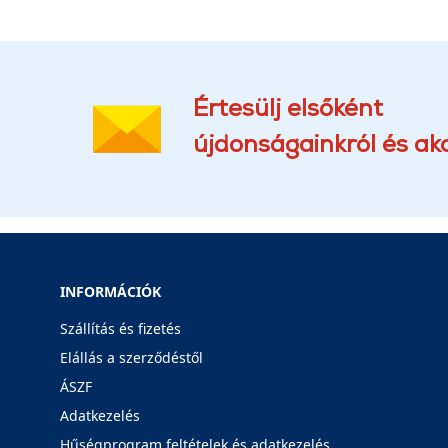
Értesülj elsőként
újdonságainkról és akc
INFORMÁCIÓK
Szállítás és fizetés
Elállás a szerződéstől
ÁSZF
Adatkezelés
Hűségprogram feltételek és adatkezelés