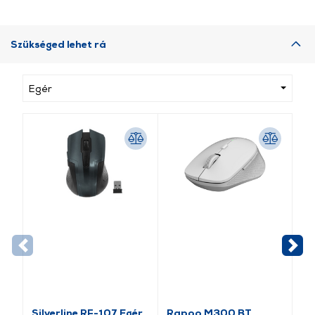
Szükséged lehet rá
Egér
Silverline RF-107 Egér
Rapoo M300 BT
Ra