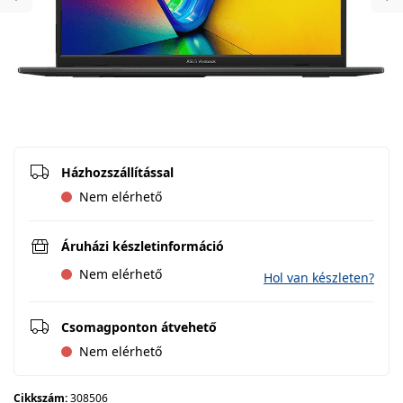
Previous
Ne
Házhozszállítással
Nem elérhető
Áruházi készletinformáció
Nem elérhető
Hol van készleten?
Csomagponton átvehető
Nem elérhető
Cikkszám:
308506