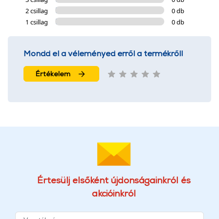
2 csillag
0 db
1 csillag
0 db
Mondd el a véleményed erről a termékről!
Értékelem
Értesülj elsőként újdonságainkról és
akcióinkról