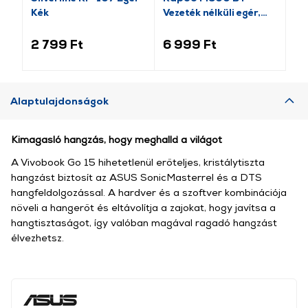
Kék
Vezeték nélküli egér,
nél
világosszürke
(184340)
2 799 Ft
6 999 Ft
3 
Alaptulajdonságok
Kimagasló hangzás, hogy meghalld a világot
A Vivobook Go 15 hihetetlenül erőteljes, kristálytiszta
hangzást biztosít az ASUS SonicMasterrel és a DTS
hangfeldolgozással. A hardver és a szoftver kombinációja
növeli a hangerőt és eltávolítja a zajokat, hogy javítsa a
hangtisztaságot, így valóban magával ragadó hangzást
élvezhetsz.