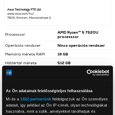
Asus Technology PTE Ltd
www.asus.com/hu/
7825, Emmen, Marconistraat 2
AMD Ryzen™ 5 7520U
Processzor
processzor
Operációs rendszer
Nincs operációs rendszer
Memória mérete RAM
16 GB
Háttértár mérete
512 GB
Videókártya
AMD Radeon™ Graphics
Kijelző mérete
15,6 inch
Kijelző felbontása
FullHD (1920x1080)
Az Ön adatainak felelősségteljes felhasználása
Háttértár
SSD
Mi és a
1022 partnerünk
feldolgozzuk az Ön személyes
adatait, így például az Ön IP-címét, olyan technológiákat
Extra funkció
Billentyűzet világítás
használva, mint a sütik, amelyekkel tárolhatjuk és