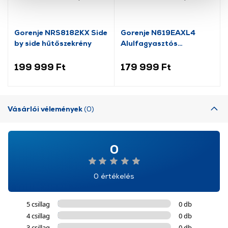
cookie-k személyazonosítására nem alkalmasak,
szolgáltatásaink biztosításához szükségesek. Az oldal
használatával Ön elfogadja a cookie-k használatát.
Gorenje NRS8182KX Side
Gorenje N619EAXL4
További információk:
ÁSZF
és
Adatvédelem
by side hűtőszekrény
Alulfagyasztós
kombinált hűtőszekrény
199 999 Ft
179 999 Ft
Vásárlói vélemények
(0)
0
0 értékelés
5 csillag
0 db
4 csillag
0 db
3 csillag
0 db