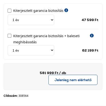
Kiterjesztett garancia biztosítás
Jótá
47 599 Ft
idős
címk
Kiterjesztett garancia biztosítás + baleseti
meghibásodás
Jótá
62 199 Ft
idős
címk
581 999 Ft
/ db
Jelenleg nem elérhető
Cikkszám:
308564