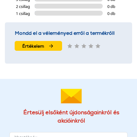
2 csillag
0 db
1 csillag
0 db
Mondd el a véleményed erről a termékről!
Értékelem
Értesülj elsőként újdonságainkról és
akcióinkról