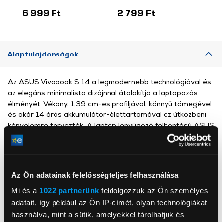
világosszürke
(184340)
6 999 Ft
2 799 Ft
3 
Alaptulajdonságok
Az ASUS Vivobook S 14 a legmodernebb technológiával és
az elegáns minimalista dizájnnal átalakítja a laptopozás
élményét. Vékony, 1,39 cm-es profiljával, könnyű tömegével
és akár 14 órás akkumulátor-élettartamával az útközbeni
kényelemre tervezték. A laptop lenyűgöző felbontású ASUS
OLED kijelzővel, RGB háttérvilágítású, ergonomikus
billentyűzettel, rendkívül nagy érintőpaddal és ASUS FHD
IR kamerával büszkélkedhet. Tökéletes társad a modern
életben.
Az Ön adatainak felelősségteljes felhasználása
Mi és a
1022 partnerünk
feldolgozzuk az Ön személyes
adatait, így például az Ön IP-címét, olyan technológiákat
használva, mint a sütik, amelyekkel tárolhatjuk és