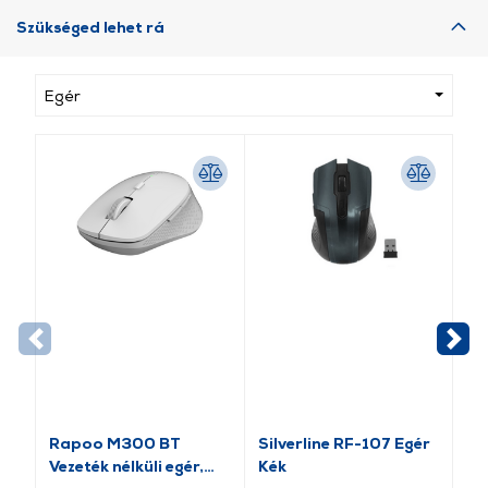
Szükséged lehet rá
Egér
Rapoo M300 BT
Silverline RF-107 Egér
Ra
Vezeték nélküli egér,
Kék
nél