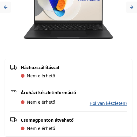
Previous
Ne
Házhozszállítással
Nem elérhető
Áruházi készletinformáció
Nem elérhető
Hol van készleten?
Csomagponton átvehető
Nem elérhető