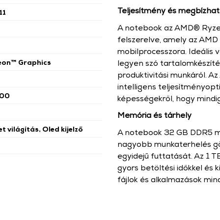
Teljesítmény és megbízha
11
A notebook az AMD® Ryzen
felszerelve, amely az AMD
mobilprocesszora. Ideális 
on™ Graphics
legyen szó tartalomkészítés
produktivitási munkáról. A
intelligens teljesítményopti
00
képességekről, hogy mindi
Memória és tárhely
et világítás, Oled kijelző
A notebook 32 GB DDR5 mem
nagyobb munkaterhelés gör
egyidejű futtatását. Az 1 
gyors betöltési időkkel és
fájlok és alkalmazások mind