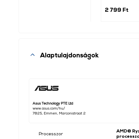
2 799 Ft
Alaptulajdonságok
Asus Technology PTE Ltd
www.asus.com/hu/
7825, Emmen, Marconistraat 2
AMD® Ryz
Processzor
processz