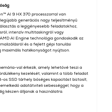
tóság
™ AI 9 HX 370 processzorral van
 legújabb generációs nagy teljesítményű
választás a legigényesebb feladatokhoz,
ről, intenzív multitaskingról vagy
z AMD AI Engine technológia gondoskodik az
malizálásról és a fejlett gépi tanulási
g maximális hatékonyságot nyújtson.
ória-val érkezik, amely lehetővé teszi a
dülékeny kezelését, valamint a több feladat
TB-os SSD tárhely bőséges kapacitást biztosít,
 kiemelkedő adatátviteli sebességgel, hogy a
ig készen álljanak a használatra.