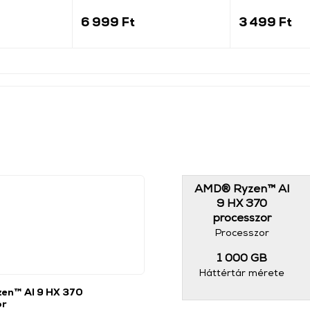
(184340)
6 999 Ft
3 499 Ft
AMD® Ryzen™ AI
9 HX 370
processzor
Processzor
1 000 GB
Háttértár mérete
en™ AI 9 HX 370
or