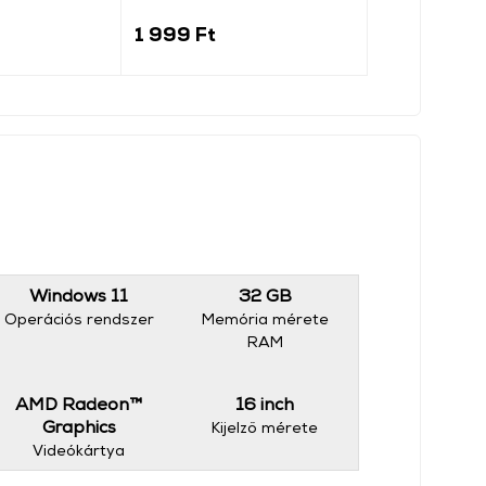
1 999 Ft
1 599 Ft
Windows 11
32 GB
Operációs rendszer
Memória mérete
RAM
AMD Radeon™
16 inch
Graphics
Kijelző mérete
Videókártya