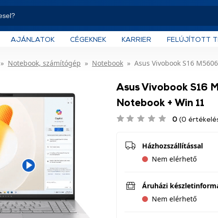
AJÁNLATOK
CÉGEKNEK
KARRIER
FELÚJÍTOTT 
Notebook, számítógép
Notebook
Asus Vivobook S16 M560
Asus Vivobook S1
Notebook + Win 11
0
(0 értékelé
Házhozszállítással
Nem elérhető
Áruházi készletinform
Nem elérhető