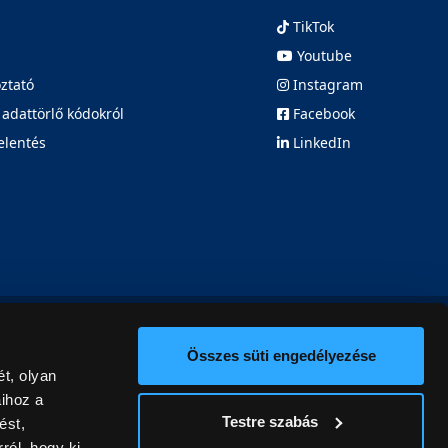
TikTok
Youtube
oztató
Instagram
 adattörlő kódokról
Facebook
elentés
LinkedIn
Összes süti engedélyezése
t, olyan
aihoz a
Testre szabás
ést,
ról, hogy ki