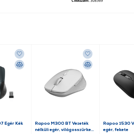
Cikkszám:
308569
07 Egér Kék
Rapoo M300 BT Vezeték
Rapoo 1530 Ve
nélküli egér, világosszürke
egér, fekete