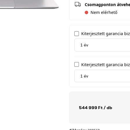
Csomagponton átveh
Nem elérhető
Kiterjesztett garancia biz
Kiterjesztett garancia b
544 999 Ft
/ db