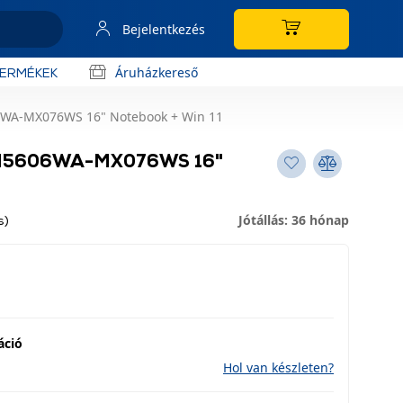
Bejelentkezés
Áruházkereső
TERMÉKEK
6WA-MX076WS 16" Notebook + Win 11
6 M5606WA-MX076WS 16"
Jótállás: 36 hónap
s)
áció
Hol van készleten?