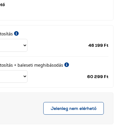
ető
tosítás
Jótállási
46 199 Ft
időszak
címke
iztosítás + baleseti meghibásodás
Jótállási
60 299 Ft
időszak
címke
Jelenleg nem elérhető