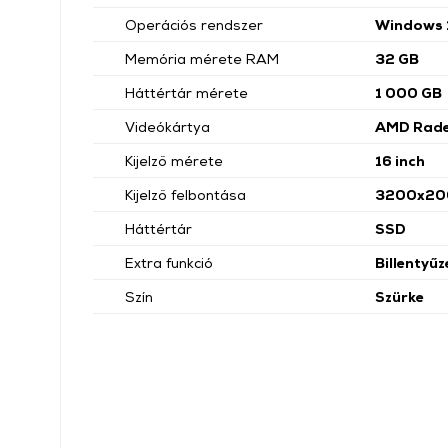
Operációs rendszer
Windows 
Memória mérete RAM
32 GB
Háttértár mérete
1 000 GB
Videókártya
AMD Rade
Kijelző mérete
16 inch
Kijelző felbontása
3200x20
Háttértár
SSD
Extra funkció
Billentyűz
Szín
Szürke