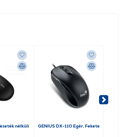
zeték nélküli
GENIUS DX-110 Egér, Fekete
Canyon MW-0
nélküli egér