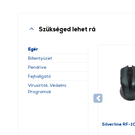
Szükséged lehet rá
Egér
Billentyűzet
Pendrive
Fejhallgató
Vírusírtók, Védelmi
Programok
Silverline RF-1