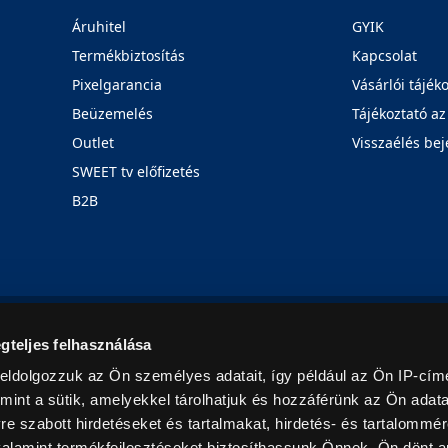
Áruhitel
GYIK
Termékbiztosítás
Kapcsolat
Pixelgarancia
Vásárlói tájék
Beüzemelés
Tájékoztató az
Outlet
Visszaélés bej
SWEET tv előfizetés
B2B
Rólunk
Karrier
Üzleteink
Blog
gteljes felhasználása
eldolgozzuk az Ön személyes adatait, így például az Ön IP-címé
mint a sütik, amelyekkel tárolhatjuk és hozzáférünk az Ön adat
e szabott hirdetéseket és tartalmakat, hirdetés- és tartalommér
alamint termékfejlesztéseket biztosíthassunk Önnek. Ön dönt ar