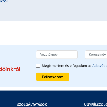
kről!
Megismertem és elfogadom az
Adatvéde
ióinkról
Feliratkozom
SZOLGÁLTATÁSOK
ÜGYFÉLSZOL