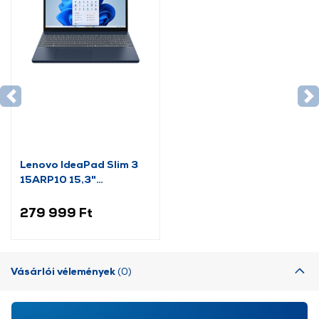
Lenovo IdeaPad Slim 3
15ARP10 15,3"
Notebook
(83K70069HV)
279 999 Ft
Vásárlói vélemények
(0)