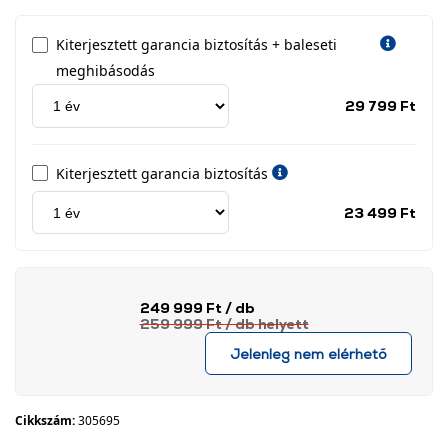
Kiterjesztett garancia biztosítás + baleseti
meghibásodás
Jótá
29 799 Ft
idős
címk
Kiterjesztett garancia biztosítás
Jótá
23 499 Ft
idős
címk
249 999 Ft
/ db
259 999 Ft
/ db
helyett
Jelenleg nem elérhető
Cikkszám:
305695