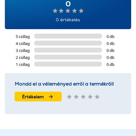
0
0 értékelés
5 csillag
0 db
4 csillag
0 db
3 csillag
0 db
2 csillag
0 db
1 csillag
0 db
Mondd el a véleményed erről a termékről!
Értékelem