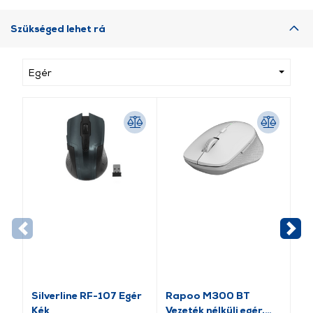
Szükséged lehet rá
Egér
Silverline RF-107 Egér
Rapoo M300 BT
Ra
Kék
Vezeték nélküli egér,
nél