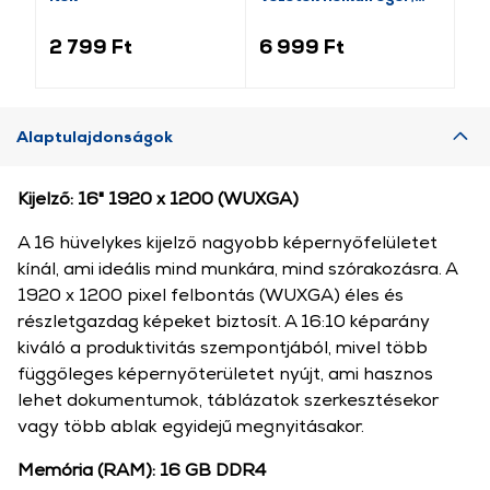
világosszürke
(184340)
2 799 Ft
6 999 Ft
3 
Alaptulajdonságok
Kijelző: 16" 1920 x 1200 (WUXGA)
A 16 hüvelykes kijelző nagyobb képernyőfelületet
kínál, ami ideális mind munkára, mind szórakozásra. A
1920 x 1200 pixel felbontás (WUXGA) éles és
részletgazdag képeket biztosít. A 16:10 képarány
kiváló a produktivitás szempontjából, mivel több
függőleges képernyőterületet nyújt, ami hasznos
lehet dokumentumok, táblázatok szerkesztésekor
vagy több ablak egyidejű megnyitásakor.
Memória (RAM): 16 GB DDR4