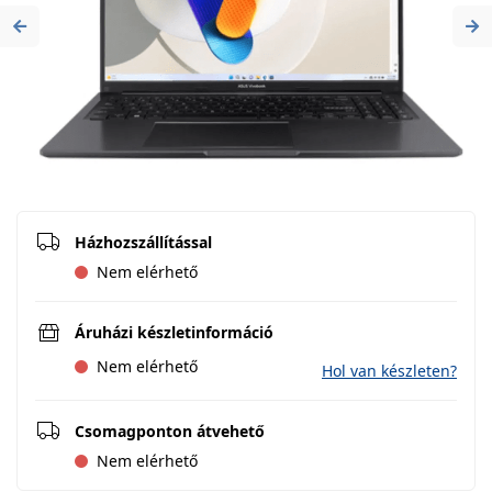
Previous
Ne
Házhozszállítással
Nem elérhető
Áruházi készletinformáció
Nem elérhető
Hol van készleten?
Csomagponton átvehető
Nem elérhető