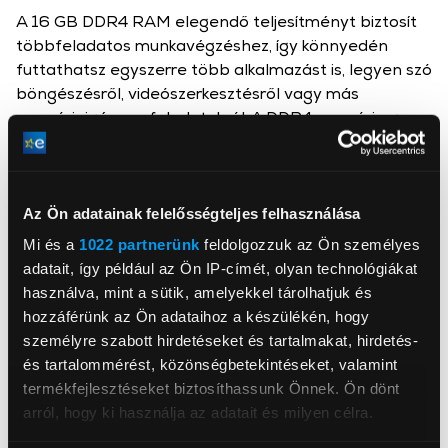
A 16 GB DDR4 RAM elegendő teljesítményt biztosít
többfeladatos munkavégzéshez, így könnyedén
futtathatsz egyszerre több alkalmazást is, legyen szó
böngészésről, videószerkesztésről vagy más
memóriaigényes feladatokról. A DDR4 memória gyors
és energiatakarékos, biztosítva a rendszer hatékony
működését.
Az Ön adatainak felelősségteljes felhasználása
Mi és a
1022 partnerünk
feldolgozzuk az Ön személyes
adatait, így például az Ön IP-címét, olyan technológiákat
használva, mint a sütik, amelyekkel tárolhatjuk és
Asus Technology PTE Ltd
hozzáférünk az Ön adataihoz a készülékén, hogy
www.asus.com/hu/
7825, Emmen, Marconistraat 2
személyre szabott hirdetéseket és tartalmakat, hirdetés-
és tartalommérést, közönségbetekintéseket, valamint
termékfejlesztéseket biztosíthassunk Önnek. Ön dönt
Intel® Core™ i5-1335U
Processzor
processzor
arról, hogy ki használja az adatait és milyen célra.
Operációs rendszer
Windows 11