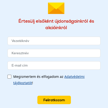
Értesülj elsőként újdonságainkról és
akcióinkról
Megismertem és elfogadom az
Adatvédelmi
tájékoztatót
!
Feliratkozom