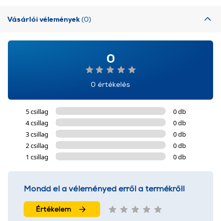
Vásárlói vélemények
(0)
0
0 értékelés
5 csillag
0 db
4 csillag
0 db
3 csillag
0 db
2 csillag
0 db
1 csillag
0 db
Mondd el a véleményed erről a termékről!
Értékelem