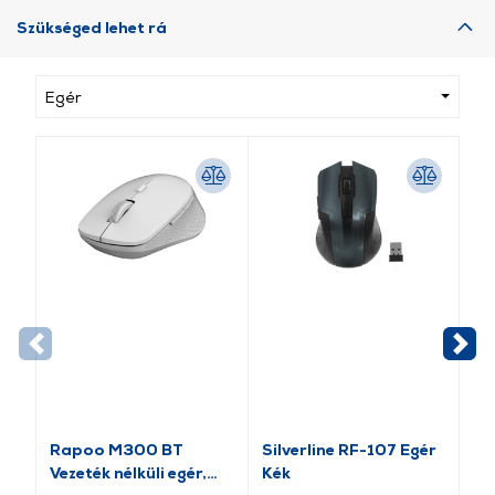
Szükséged lehet rá
Egér
Rapoo M300 BT
Silverline RF-107 Egér
GE
Vezeték nélküli egér,
Kék
Fe