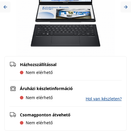
Previous
Ne
Házhozszállítással
Nem elérhető
Áruházi készletinformáció
Nem elérhető
Hol van készleten?
Csomagponton átvehető
Nem elérhető