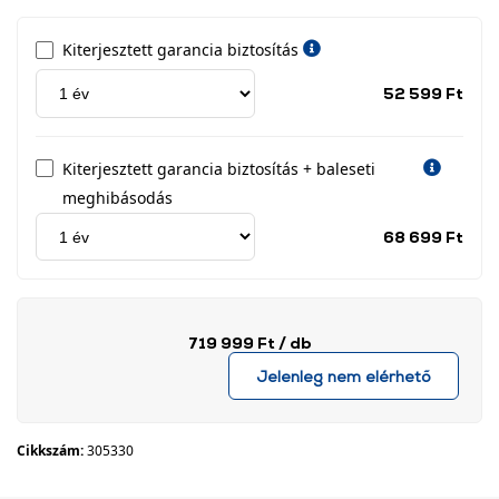
Kiterjesztett garancia biztosítás
Jótá
52 599 Ft
idős
címk
Kiterjesztett garancia biztosítás + baleseti
meghibásodás
Jótá
68 699 Ft
idős
címk
719 999 Ft
/ db
Jelenleg nem elérhető
Cikkszám:
305330