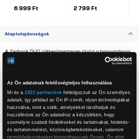
világosszürke
(184340)
6 999 Ft
2 799 Ft
1 
Alaptulajdonságok
A Zenbook DUO zökkenőmentesen ötvözi a hagyományos
laptopok hatékonyságát a többképernyős eszközök
sokoldalúságával - miközben továbbra is a rendkívüli
hordozhatóságot helyezi előtérbe.
Érintsd meg hat ujjal, hogy behívd a teljes méretű virtuális
Az Ön adatainak felelősségteljes felhasználása
billentyűzetet és az érintőpadot a második panelen.
Mi és a
1022 partnerünk
feldolgozzuk az Ön személyes
adatait, így például az Ön IP-címét, olyan technológiákat
használva, mint a sütik, amelyekkel tárolhatjuk és
hozzáférünk az Ön adataihoz a készülékén, hogy
személyre szabott hirdetéseket és tartalmakat, hirdetés-
és tartalommérést, közönségbetekintéseket, valamint
Asus Technology PTE Ltd
termékfejlesztéseket biztosíthassunk Önnek. Ön dönt
www.asus.com/hu/