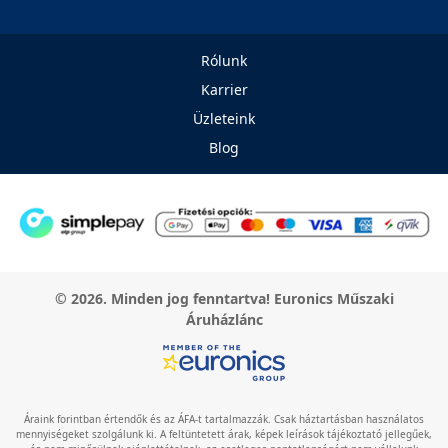
Rólunk
Karrier
Üzleteink
Blog
© 2026. Minden jog fenntartva! Euronics Műszaki
Áruházlánc
Áraink forintban értendők és az ÁFA-t tartalmazzák. Csak háztartásban használatos
mennyiségeket szolgálunk ki. A feltüntetett árak, képek leírások tájékoztató jellegűek,