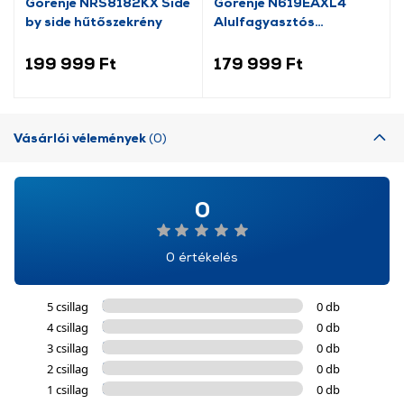
Gorenje NRS8182KX Side
Gorenje N619EAXL4
by side hűtőszekrény
Alulfagyasztós
kombinált hűtőszekrény
199 999 Ft
179 999 Ft
Vásárlói vélemények
(0)
0
0 értékelés
5 csillag
0 db
4 csillag
0 db
3 csillag
0 db
2 csillag
0 db
1 csillag
0 db