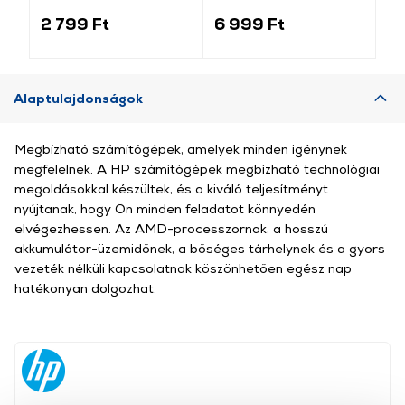
világosszürke
(184340)
2 799 Ft
6 999 Ft
3 
Alaptulajdonságok
Megbízható számítógépek, amelyek minden igénynek
megfelelnek. A HP számítógépek megbízható technológiai
megoldásokkal készültek, és a kiváló teljesítményt
nyújtanak, hogy Ön minden feladatot könnyedén
elvégezhessen. Az AMD-processzornak, a hosszú
akkumulátor-üzemidőnek, a bőséges tárhelynek és a gyors
vezeték nélküli kapcsolatnak köszönhetően egész nap
hatékonyan dolgozhat.