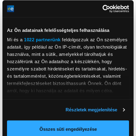
HP Inc Magyarország Kft.
www8.hp.com/hu
1138, Budapest, Népfürdő 22
AMD Ryzen™ 5 7520U
Az Ön adatainak felelősségteljes felhasználása
Processzor
processzor
Mi és a
1022 partnerünk
feldolgozzuk az Ön személyes
Operációs rendszer
FreeDOS
adatait, így például az Ön IP-címét, olyan technológiákat
használva, mint a sütik, amelyekkel tárolhatjuk és
Memória mérete RAM
8 GB
hozzáférünk az Ön adataihoz a készülékén, hogy
Háttértár mérete
512 GB
személyre szabott hirdetéseket és tartalmakat, hirdetés-
és tartalommérést, közönségbetekintéseket, valamint
Videókártya
AMD Radeon™ Graphics
termékfejlesztéseket biztosíthassunk Önnek. Ön dönt
Kijelző mérete
15,6 inch
arról, hogy ki használja az adatait és milyen célra.
Kijelző felbontása
FullHD (1920x1080)
Ha engedélyezi, a következőt is meg szeretnénk tenni:
Háttértár
SSD
Részletek megjelenítése
Információgyűjtés az Ön földrajzi
Akkumulátor cellaszám
3 cellás
elhelyezkedéséről pár méteres pontossággal
Nettó súly
1,59 kg
Az Ön készülékén beazonosítása annak konkrét
Összes süti engedélyezése
tulajdonságainak (ujjlenyomat) aktív ellenőrzésével