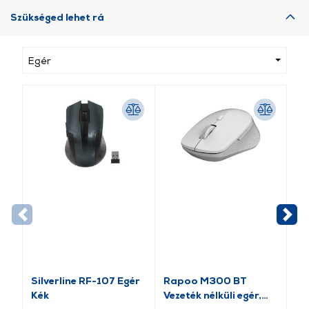
Szükséged lehet rá
Egér
Silverline RF-107 Egér
Rapoo M300 BT
Ra
Kék
Vezeték nélküli egér,
nél