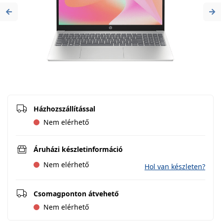
Previous
Ne
Házhozszállítással
Nem elérhető
Áruházi készletinformáció
Nem elérhető
Hol van készleten?
Csomagponton átvehető
Nem elérhető