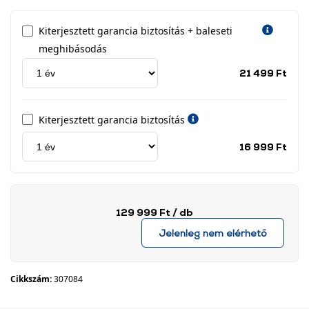
Kiterjesztett garancia biztosítás + baleseti
meghibásodás
Jótá
21 499 Ft
idős
címk
Kiterjesztett garancia biztosítás
Jótá
16 999 Ft
idős
címk
129 999 Ft
/ db
Jelenleg nem elérhető
Cikkszám:
307084