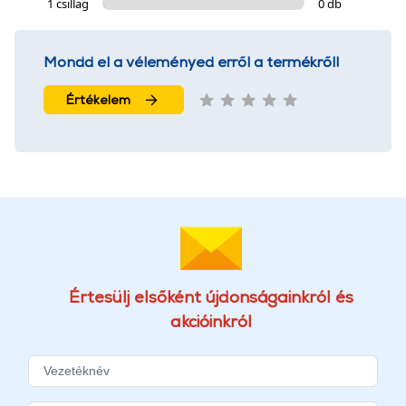
1 csillag
0 db
Mondd el a véleményed erről a termékről!
Értékelem
Értesülj elsőként újdonságainkról és
akcióinkról