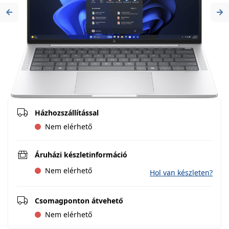
Previous
Ne
Házhozszállítással
Nem elérhető
Áruházi készletinformáció
Nem elérhető
Hol van készleten?
Csomagponton átvehető
Nem elérhető