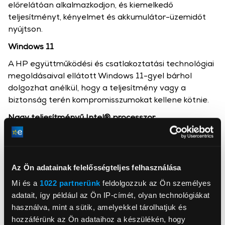
előrelátóan alkalmazkodjon, és kiemelkedő
teljesítményt, kényelmet és akkumulátor-üzemidőt
nyújtson.
Windows 11
A HP együttműködési és csatlakoztatási technológiai
megoldásaival ellátott Windows 11-gyel bárhol
dolgozhat anélkül, hogy a teljesítmény vagy a
biztonság terén kompromisszumokat kellene kötnie.
Nagy teljesítményű Intel® processzor
Gyorsítsa fel nagy teljesítményigényű üzleti
alkalmazásait a legújabb generációs Intel® Core™
processzorral.
Az Ön adatainak felelősségteljes felhasználása
Mi és a
1022 partnerünk
feldolgozzuk az Ön személyes
adatait, így például az Ön IP-címét, olyan technológiákat
használva, mint a sütik, amelyekkel tárolhatjuk és
hozzáférünk az Ön adataihoz a készülékén, hogy