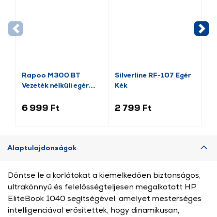
Rapoo M300 BT
Silverline RF-107 Egér
Ra
Vezeték nélküli egér,
Kék
nél
világosszürke
(184340)
6 999 Ft
2 799 Ft
3 
Alaptulajdonságok
Döntse le a korlátokat a kiemelkedően biztonságos,
ultrakönnyű és felelősségteljesen megalkotott HP
EliteBook 1040 segítségével, amelyet mesterséges
intelligenciával erősítettek, hogy dinamikusan,