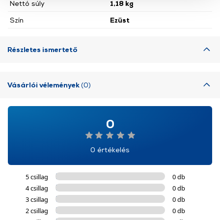
szolgáltatásaink biztosításához szükségesek. Az oldal
Nettó súly
1,18 kg
használatával Ön elfogadja a cookie-k használatát.
Szín
Ezüst
További információk:
ÁSZF
és
Adatvédelem
Részletes ismertető
Vásárlói vélemények
(0)
0
0 értékelés
5 csillag
0 db
4 csillag
0 db
3 csillag
0 db
2 csillag
0 db