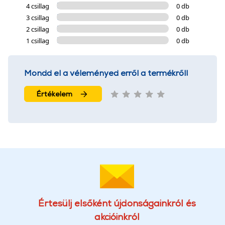
4 csillag
0 db
3 csillag
0 db
2 csillag
0 db
1 csillag
0 db
Mondd el a véleményed erről a termékről!
Értékelem
Értesülj elsőként újdonságainkról és
akcióinkról