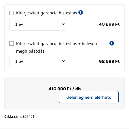
Kiterjesztett garancia biztosítás
Jótá
40 299 Ft
idős
címk
Kiterjesztett garancia biztosítás + baleseti
meghibásodás
Jótá
52 699 Ft
idős
címk
410 999 Ft
/ db
Jelenleg nem elérhető
Cikkszám:
307451