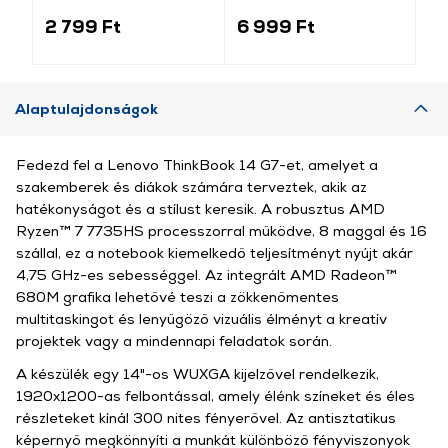
világosszürke
(184340)
2 799 Ft
6 999 Ft
1 
Alaptulajdonságok
Fedezd fel a Lenovo ThinkBook 14 G7-et, amelyet a
szakemberek és diákok számára terveztek, akik az
hatékonyságot és a stílust keresik. A robusztus AMD
Ryzen™ 7 7735HS processzorral működve, 8 maggal és 16
szállal, ez a notebook kiemelkedő teljesítményt nyújt akár
4,75 GHz-es sebességgel. Az integrált AMD Radeon™
680M grafika lehetővé teszi a zökkenőmentes
multitaskingot és lenyűgöző vizuális élményt a kreatív
projektek vagy a mindennapi feladatok során.
A készülék egy 14"-os WUXGA kijelzővel rendelkezik,
1920x1200-as felbontással, amely élénk színeket és éles
részleteket kínál 300 nites fényerővel. Az antisztatikus
képernyő megkönnyíti a munkát különböző fényviszonyok