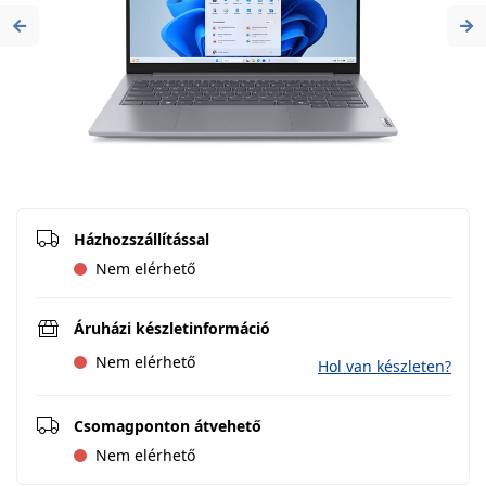
Previous
Ne
Házhozszállítással
Nem elérhető
Áruházi készletinformáció
Nem elérhető
Hol van készleten?
Csomagponton átvehető
Nem elérhető