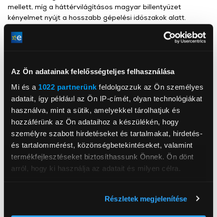
mellett, míg a háttérvilágításos magyar billentyűzet
kényelmet nyújt a hosszabb gépelési időszakok alatt.
Az Ön adatainak felelősségteljes felhasználása
Lenovo Slovakia
Mi és a
1022 partnerünk
feldolgozzuk az Ön személyes
www.lenovo.com
adatait, így például az Ön IP-címét, olyan technológiákat
811 09, Bratislava, Landererova 12
használva, mint a sütik, amelyekkel tárolhatjuk és
hozzáférünk az Ön adataihoz a készülékén, hogy
AMD Ryzen™ 7 7735HS
Processzor
személyre szabott hirdetéseket és tartalmakat, hirdetés-
processzor
és tartalommérést, közönségbetekintéseket, valamint
Operációs rendszer
Windows 11 Pro
termékfejlesztéseket biztosíthassunk Önnek. Ön dönt
arról, hogy ki használja az adatait és milyen célra.
Memória mérete RAM
16 GB
Háttértár mérete
512 GB
Ha engedélyezi, a következőt is meg szeretnénk tenni:
Részletek megjelenítése
Videókártya
AMD Radeon™ 680M
Információgyűjtés az Ön földrajzi
elhelyezkedéséről pár méteres pontossággal