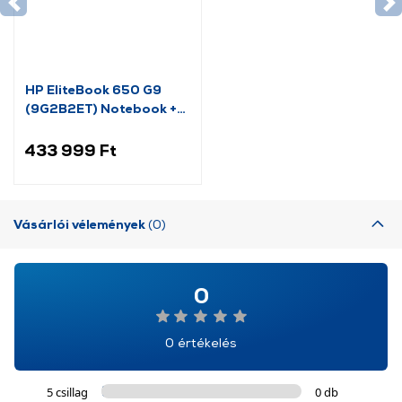
HP EliteBook 650 G9
(9G2B2ET) Notebook +
Windows 11 Pro
433 999 Ft
Vásárlói vélemények
(0)
0
0 értékelés
5 csillag
0 db