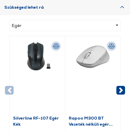
Szükséged lehet rá
Egér
Silverline RF-107 Egér
Rapoo M300 BT
GE
Kék
Vezeték nélküli egér,
Fe