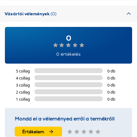
Vásárlói vélemények
(0)
0
0 értékelés
5 csillag
0 db
4 csillag
0 db
3 csillag
0 db
2 csillag
0 db
1 csillag
0 db
Mondd el a véleményed erről a termékről!
Értékelem