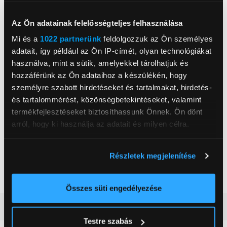
Processzor
processzor (up to 4.20
GHz)
Az Ön adatainak felelősségteljes felhasználása
Operációs rendszer
Windows 10
Mi és a
1022 partnerünk
feldolgozzuk az Ön személyes
Memória mérete RAM
16 GB
adatait, így például az Ön IP-címét, olyan technológiákat
használva, mint a sütik, amelyekkel tárolhatjuk és
Háttértár mérete
512 GB
hozzáférünk az Ön adataihoz a készülékén, hogy
Videókártya
Intel® Iris® Xe Graphics
személyre szabott hirdetéseket és tartalmakat, hirdetés-
Kijelző mérete
17 inch
és tartalommérést, közönségbetekintéseket, valamint
termékfejlesztéseket biztosíthassunk Önnek. Ön dönt
Kijelző felbontása
2560x1600
arról, hogy ki használja az adatait és milyen célra.
Háttértár
SSD
Ha engedélyezi, a következőt is meg szeretnénk tenni:
Billentyűzet világítás,
Extra funkció
Részletek megjelenítése
Ujjlenyomatolvasó
Információgyűjtés az Ön földrajzi
elhelyezkedéséről pár méteres pontossággal
Nettó súly
1,35 kg
Az Ön készülékén beazonosítása annak konkrét
Összes süti engedélyezése
tulajdonságainak (ujjlenyomat) aktív ellenőrzésével
Részletes ismertető
Tudjon meg többet személyes adatainak feldolgozási
Testre szabás
módjairól és adja meg preferenciáit a
Részletek