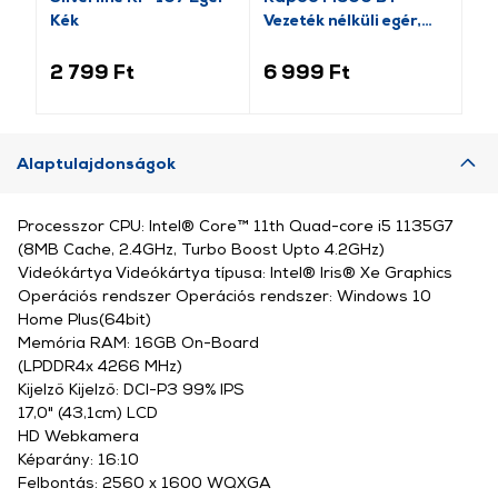
Kék
Vezeték nélküli egér,
nél
világosszürke
(184340)
2 799 Ft
6 999 Ft
3 
Alaptulajdonságok
Processzor CPU: Intel® Core™ 11th Quad-core i5 1135G7
(8MB Cache, 2.4GHz, Turbo Boost Upto 4.2GHz)
Videókártya Videókártya típusa: Intel® Iris® Xe Graphics
Operációs rendszer Operációs rendszer: Windows 10
Home Plus(64bit)
Memória RAM: 16GB On-Board
(LPDDR4x 4266 MHz)
Kijelző Kijelző: DCI-P3 99% IPS
17,0" (43,1cm) LCD
HD Webkamera
Képarány: 16:10
Felbontás: 2560 x 1600 WQXGA