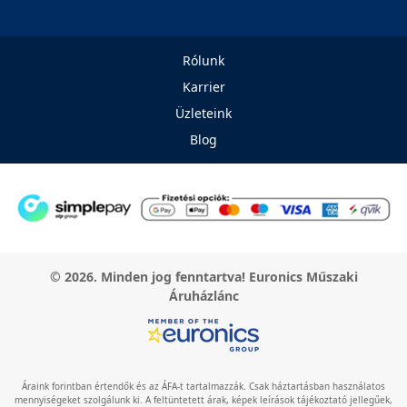
Rólunk
Karrier
Üzleteink
Blog
© 2026. Minden jog fenntartva! Euronics Műszaki
Áruházlánc
Áraink forintban értendők és az ÁFA-t tartalmazzák. Csak háztartásban használatos
mennyiségeket szolgálunk ki. A feltüntetett árak, képek leírások tájékoztató jellegűek,