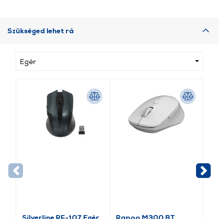
Szükséged lehet rá
Egér
Silverline RF-107 Egér
Rapoo M300 BT
Ra