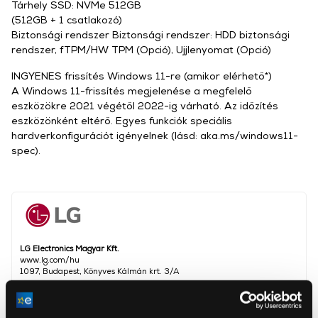
Tárhely SSD: NVMe 512GB
(512GB + 1 csatlakozó)
Biztonsági rendszer Biztonsági rendszer: HDD biztonsági
rendszer, fTPM/HW TPM (Opció), Ujjlenyomat (Opció)
INGYENES frissítés Windows 11-re (amikor elérhető*)
A Windows 11-frissítés megjelenése a megfelelő
eszközökre 2021 végétől 2022-ig várható. Az időzítés
eszközönként eltérő. Egyes funkciók speciális
hardverkonfigurációt igényelnek (lásd: aka.ms/windows11-
spec).
LG Electronics Magyar Kft.
www.lg.com/hu
1097, Budapest, Könyves Kálmán krt. 3/A
Intel® Core™ i5-1135G7