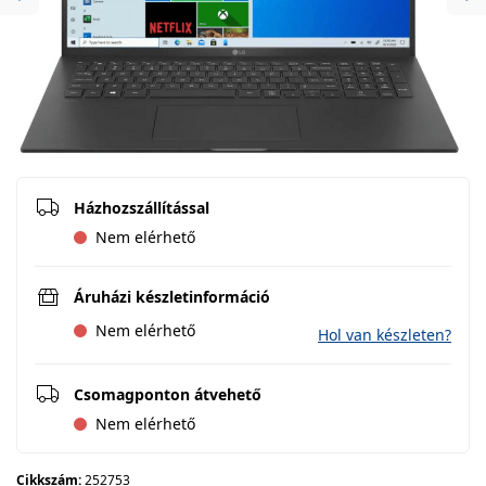
Previous
Ne
Házhozszállítással
Nem elérhető
Áruházi készletinformáció
Nem elérhető
Hol van készleten?
Csomagponton átvehető
Nem elérhető
Cikkszám:
252753