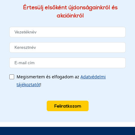
Értesülj elsőként újdonságainkról és
akcióinkról
Megismertem és elfogadom az
Adatvédelmi
tájékoztatót
!
Feliratkozom