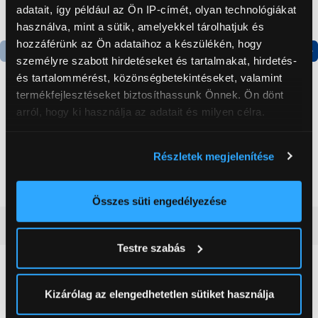
adatait, így például az Ön IP-címét, olyan technológiákat
használva, mint a sütik, amelyekkel tárolhatjuk és
hozzáférünk az Ön adataihoz a készülékén, hogy
személyre szabott hirdetéseket és tartalmakat, hirdetés-
Termék adatlap
Termék adatlap
és tartalommérést, közönségbetekintéseket, valamint
termékfejlesztéseket biztosíthassunk Önnek. Ön dönt
arról, hogy ki használja az adatait és milyen célra.
Gorenje NRS8182KX Side
Gorenje RK4182PW4
by side hűtőszekrény
Alulfagyasztós
Ha engedélyezi, a következőt is meg szeretnénk tenni:
kombinált hűtőszekrény
Részletek megjelenítése
Információgyűjtés az Ön földrajzi
199 999 Ft
119 999 Ft
elhelyezkedéséről pár méteres pontossággal
Az Ön készülékén beazonosítása annak konkrét
Összes süti engedélyezése
tulajdonságainak (ujjlenyomat) aktív ellenőrzésével
Vásárlói vélemények
(0)
Tudjon meg többet személyes adatainak feldolgozási
Testre szabás
módjairól és adja meg preferenciáit a
Részletek
pontban
. Bármikor módosíthatja vagy visszavonhatja a
0
Sütinyilatkozathoz való hozzájárulását.
Kizárólag az elengedhetetlen sütiket használja