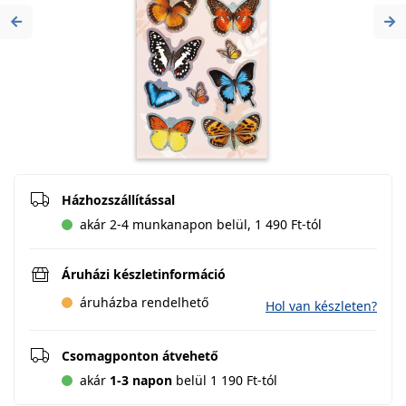
Previous
Ne
Házhozszállítással
akár 2-4 munkanapon belül, 1 490 Ft-tól
Áruházi készletinformáció
áruházba rendelhető
Hol van készleten?
Csomagponton átvehető
akár
1-3 napon
belül 1 190 Ft-tól