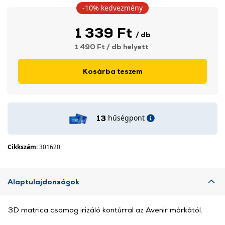
-10%
kedvezmény
1 339 Ft
/ db
1 490 Ft
/ db
helyett
Kosárba teszem
hűségpont
13
Cikkszám:
301620
Alaptulajdonságok
3D matrica csomag irizáló kontúrral az Avenir márkától.