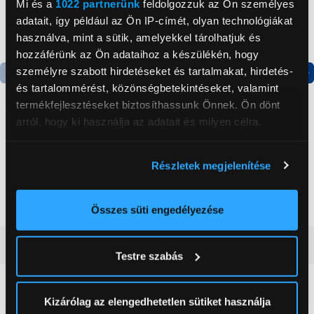
Mi és a
1022 partnerünk
feldolgozzuk az Ön személyes
adatait, így például az Ön IP-címét, olyan technológiákat
használva, mint a sütik, amelyekkel tárolhatjuk és
hozzáférünk az Ön adataihoz a készülékén, hogy
személyre szabott hirdetéseket és tartalmakat, hirdetés-
és tartalommérést, közönségbetekintéseket, valamint
Termék adatlap
Termék adatlap
termékfejlesztéseket biztosíthassunk Önnek. Ön dönt
arról, hogy ki használja az adatait és milyen célra.
Gorenje NRS8182KX Side
Candy CHASD4385EWC
by side hűtőszekrény
Egyajtós hűtőszekrény
Ha engedélyezi, a következőt is meg szeretnénk tenni:
Részletek megjelenítése
Információgyűjtés az Ön földrajzi
199 999 Ft
59 999 Ft
elhelyezkedéséről pár méteres pontossággal
Az Ön készülékén beazonosítása annak konkrét
Összes süti engedélyezése
tulajdonságainak (ujjlenyomat) aktív ellenőrzésével
Tudjon meg többet személyes adatainak feldolgozási
Vásárlói vélemények
(0)
Testre szabás
módjairól és adja meg preferenciáit a
Részletek
pontban
. Bármikor módosíthatja vagy visszavonhatja a
Sütinyilatkozathoz való hozzájárulását.
0
Kizárólag az elengedhetetlen sütiket használja