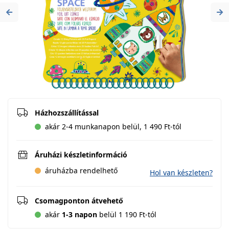
Previous
Ne
Házhozszállítással
akár 2-4 munkanapon belül, 1 490 Ft-tól
Áruházi készletinformáció
áruházba rendelhető
Hol van készleten?
Csomagponton átvehető
akár
1-3 napon
belül 1 190 Ft-tól