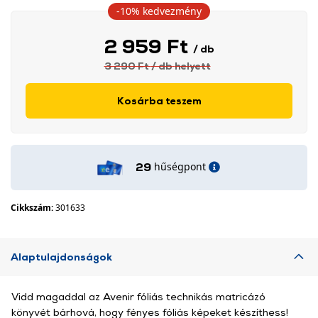
-10%
kedvezmény
2 959 Ft
/ db
3 290 Ft
/ db
helyett
Kosárba teszem
hűségpont
29
Cikkszám:
301633
Alaptulajdonságok
Vidd magaddal az Avenir fóliás technikás matricázó
könyvét bárhová, hogy fényes fóliás képeket készíthess!