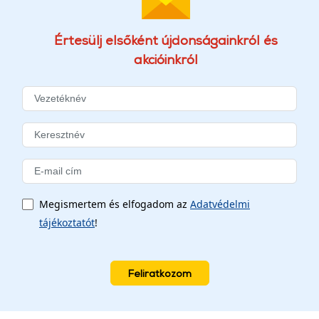
Értesülj elsőként újdonságainkról és
akcióinkról
Megismertem és elfogadom az
Adatvédelmi
tájékoztatót
!
Feliratkozom