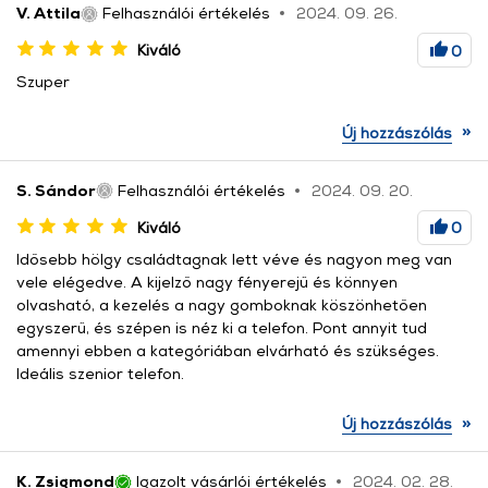
V. Attila
Felhasználói értékelés
2024. 09. 26.
Kiváló
0
Szuper
»
Új hozzászólás
S. Sándor
Felhasználói értékelés
2024. 09. 20.
Kiváló
0
Idősebb hölgy családtagnak lett véve és nagyon meg van
vele elégedve. A kijelző nagy fényerejű és könnyen
olvasható, a kezelés a nagy gomboknak köszönhetően
egyszerű, és szépen is néz ki a telefon. Pont annyit tud
amennyi ebben a kategóriában elvárható és szükséges.
Ideális szenior telefon.
»
Új hozzászólás
K. Zsigmond
Igazolt vásárlói értékelés
2024. 02. 28.