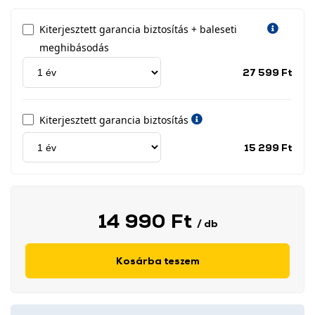
Kiterjesztett garancia biztosítás + baleseti
meghibásodás
Jótá
27 599 Ft
idős
címk
Kiterjesztett garancia biztosítás
Jótá
15 299 Ft
idős
címk
14 990 Ft
/ db
Kosárba teszem