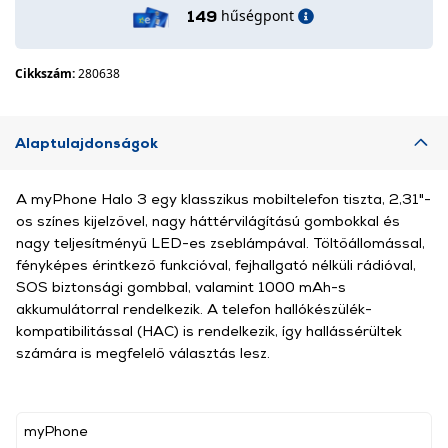
hűségpont
149
Cikkszám:
280638
Alaptulajdonságok
A myPhone Halo 3 egy klasszikus mobiltelefon tiszta, 2,31"-
os színes kijelzővel, nagy háttérvilágítású gombokkal és
nagy teljesítményű LED-es zseblámpával. Töltőállomással,
fényképes érintkező funkcióval, fejhallgató nélküli rádióval,
SOS biztonsági gombbal, valamint 1000 mAh-s
akkumulátorral rendelkezik. A telefon hallókészülék-
kompatibilitással (HAC) is rendelkezik, így hallássérültek
számára is megfelelő választás lesz.
myPhone