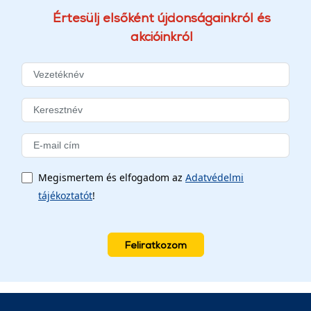
Értesülj elsőként újdonságainkról és
akcióinkról
Megismertem és elfogadom az
Adatvédelmi
tájékoztatót
!
Feliratkozom