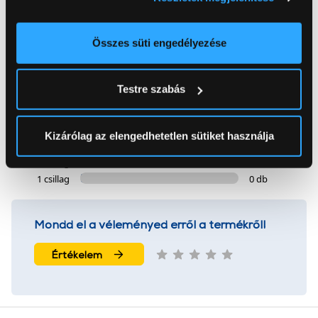
Információgyűjtés az Ön földrajzi
elhelyezkedéséről pár méteres pontossággal
5
Az Ön készülékén beazonosítása annak konkrét
Összes süti engedélyezése
tulajdonságainak (ujjlenyomat) aktív ellenőrzésével
3 értékelés
Tudjon meg többet személyes adatainak feldolgozási
Testre szabás
módjairól és adja meg preferenciáit a
Részletek
pontban
. Bármikor módosíthatja vagy visszavonhatja a
5 csillag
3 db
Sütinyilatkozathoz való hozzájárulását.
4 csillag
0 db
Kizárólag az elengedhetetlen sütiket használja
3 csillag
0 db
2 csillag
0 db
Az Eunonics.hu webáruházunk ún. süti vagy cookie file-
1 csillag
0 db
okat használ, melyeket az Ön gépén tárol a rendszer. A
cookie-k személyazonosítására nem alkalmasak,
szolgáltatásaink biztosításához szükségesek. Az oldal
Mondd el a véleményed erről a termékről!
használatával Ön elfogadja a cookie-k használatát.
További információk:
ÁSZF
és
Adatvédelem
Értékelem