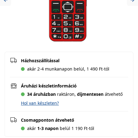
Previous
Ne
Házhozszállítással
akár 2-4 munkanapon belül, 1 490 Ft-tól
Áruházi készletinformáció
34 áruházban
raktáron,
díjmentesen
átvehető
Hol van készleten?
Csomagponton átvehető
akár
1-3 napon
belül 1 190 Ft-tól