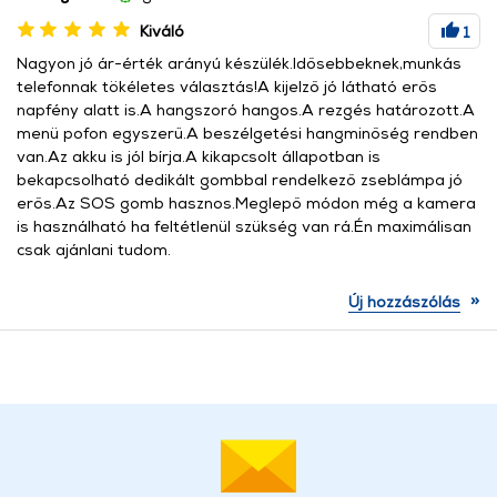
Kiváló
1
Nagyon jó ár-érték arányú készülék.Idősebbeknek,munkás
telefonnak tökéletes választás!A kijelző jó látható erős
napfény alatt is.A hangszoró hangos.A rezgés határozott.A
menü pofon egyszerű.A beszélgetési hangminőség rendben
van.Az akku is jól bírja.A kikapcsolt állapotban is
bekapcsolható dedikált gombbal rendelkező zseblámpa jó
erős.Az SOS gomb hasznos.Meglepő módon még a kamera
is használható ha feltétlenül szükség van rá.Én maximálisan
csak ajánlani tudom.
»
Új hozzászólás