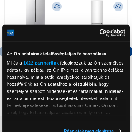
Az Ön adatainak felelősségteljes felhasználása
Termék adatlap
Termék adatlap
Mi és a
1022 partnerünk
feldolgozzuk az Ön személyes
adatait, így például az Ön IP-címét, olyan technológiákat
használva, mint a sütik, amelyekkel tárolhatjuk és
Gorenje NRS8182KX Side
Gorenje RK4182PW4
hozzáférünk az Ön adataihoz a készülékén, hogy
by side hűtőszekrény
Alulfagyasztós
személyre szabott hirdetéseket és tartalmakat, hirdetés-
kombinált hűtőszekrény
és tartalommérést, közönségbetekintéseket, valamint
199 999 Ft
119 999 Ft
termékfejlesztéseket biztosíthassunk Önnek. Ön dönt
arról, hogy ki használja az adatait és milyen célra.
Vásárlói vélemények
(3)
Ha engedélyezi, a következőt is meg szeretnénk tenni:
Részletek megjelenítése