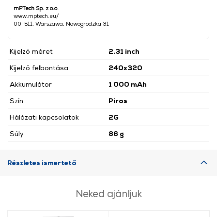
mPTech Sp. z o.o.
www.mptech.eu/
00-511, Warszawa, Nowogrodzka 31
Kijelző méret
2,31 inch
Kijelző felbontása
240x320
Akkumulátor
1 000 mAh
Szín
Piros
Hálózati kapcsolatok
2G
Súly
86 g
Részletes ismertető
Neked ajánljuk