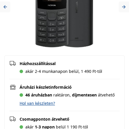
Previous
Ne
Házhozszállítással
akár 2-4 munkanapon belül, 1 490 Ft-tól
Áruházi készletinformáció
46 áruházban
raktáron,
díjmentesen
átvehető
Hol van készleten?
Csomagponton átvehető
akár
1-3 napon
belül 1 190 Ft-tól