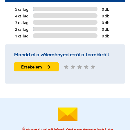
5 csillag
0 db
4 csillag
0 db
3 csillag
0 db
2 csillag
0 db
1 csillag
0 db
Mondd el a véleményed erről a termékről!
Értékelem
Értesülj elsőként újdonságainkról és