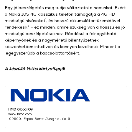
Egy jó beszélgetés meg tudja változtatni a napunkat. Ezért
a Nokia 105 4G klasszikus telefon támogatja a 4G HD
minőségű hívásokat¹, és hosszú akkumulátor-üzemidővel
rendelkezik² – ez minden, amire szükség van a hosszú és jó
minőségű beszélgetésekhez. Ráadásul a felnagyítható
képernyőnek és a nagyméretű billentyűzetnek
köszönhetően intuitívan és könnyen kezelhető. Mindent a
legegyszerűbb a kapcsolattartásért.
A készülék Yettel kártyafüggő!
HMD Global Oy
www.hmd.com
02600, Espoo, Bertel Jungin aukio 9