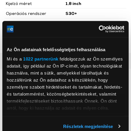
Kijelző méret
1,8 inch
Operációs rendszer
S30+
Akkumulátor
1 450 mAh
Szín
Fekete
Hálózati kapcsolatok
4G
Az Ön adatainak felelősségteljes felhasználása
Mi és a
1022 partnerünk
feldolgozzuk az Ön személyes
Részletes ismertető
adatait, így például az Ön IP-címét, olyan technológiákat
használva, mint a sütik, amelyekkel tárolhatjuk és
Neked ajánljuk
hozzáférünk az Ön adataihoz a készülékén, hogy
személyre szabott hirdetéseket és tartalmakat, hirdetés-
és tartalommérést, közönségbetekintéseket, valamint
termékfejlesztéseket biztosíthassunk Önnek. Ön dönt
arról, hogy ki használja az adatait és milyen célra.
Ha engedélyezi, a következőt is meg szeretnénk tenni:
Részletek megjelenítése
Információgyűjtés az Ön földrajzi