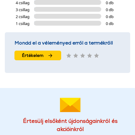
4 csillag
0 db
3 csillag
0 db
2 csillag
0 db
1 csillag
0 db
Mondd el a véleményed erről a termékről!
Értékelem
Értesülj elsőként újdonságainkról és
akcióinkról