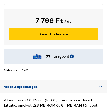
7 799 Ft
/ db
Kosárba teszem
hűségpont
77
Cikkszám:
311701
Alaptulajdonságok
A készülék az OS Mocor (RTOS) operációs rendszert
futtatja, amelyet 128 MB ROM és 64 MB RAM támogat,