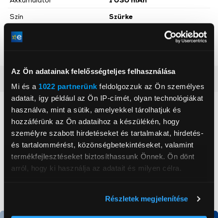
Szín
Szürke
Hálózati kapcsolatok
4G
Súly
80 g
Az Ön adatainak felelősségteljes felhasználása
Részletes ismertető
Mi és a
1022 partnerünk
feldolgozzuk az Ön személyes
adatait, így például az Ön IP-címét, olyan technológiákat
Neked ajánljuk
használva, mint a sütik, amelyekkel tárolhatjuk és
hozzáférünk az Ön adataihoz a készülékén, hogy
személyre szabott hirdetéseket és tartalmakat, hirdetés-
és tartalommérést, közönségbetekintéseket, valamint
termékfejlesztéseket biztosíthassunk Önnek. Ön dönt
arról, hogy ki használja az adatait és milyen célra.
Ha engedélyezi, a következőt is meg szeretnénk tenni:
Részletek megjelenítése
Információgyűjtés az Ön földrajzi
elhelyezkedéséről pár méteres pontossággal