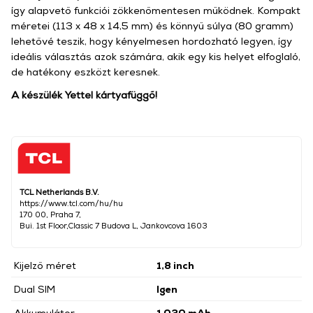
így alapvető funkciói zökkenőmentesen működnek. Kompakt
méretei (113 x 48 x 14,5 mm) és könnyű súlya (80 gramm)
lehetővé teszik, hogy kényelmesen hordozható legyen, így
ideális választás azok számára, akik egy kis helyet elfoglaló,
de hatékony eszközt keresnek.
A készülék Yettel kártyafüggő!
TCL Netherlands B.V.
https://www.tcl.com/hu/hu
170 00, Praha 7,
Bui. 1st Floor,Classic 7 Budova L, Jankovcova 1603
Kijelző méret
1,8 inch
Dual SIM
Igen
Akkumulátor
1 030 mAh