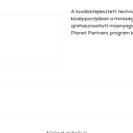
A továbbfejlesztett techn
középpontjában a minőség
újrahasznosított műanyago
Planet Partners program k