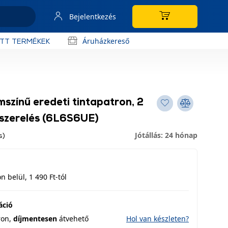
Bejelentkezés
Áruházkereső
OTT TERMÉKEK
zínű eredeti tintapatron, 2
iszerelés (6L6S6UE)
Jótállás: 24 hónap
s)
 belül, 1 490 Ft-tól
áció
ron,
díjmentesen
átvehető
Hol van készleten?