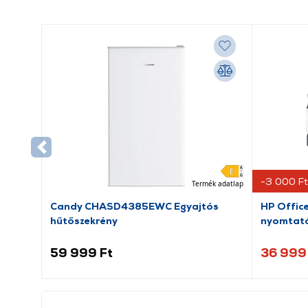
-3 000 Ft
Termék adatlap
Candy CHASD4385EWC Egyajtós
HP Offic
hűtőszekrény
nyomtató
59 999 Ft
36 999