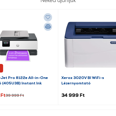
Neked ajánljuk
eJet Pro 8122e All-in-One
Xerox 3020V BI WiFi-s
 (405U3B) Instant Ink
Lézernyomtató
 Ft
34 999 Ft
39 999 Ft