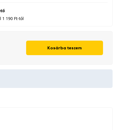
ető
 1 190 Ft-tól
Kosárba teszem