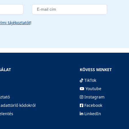
lmi tájékoztatót
!
GÁLAT
KÖVESS MINKET
TikTok
Youtube
oztató
Instagram
 adattörlő kódokról
Facebook
elentés
LinkedIn