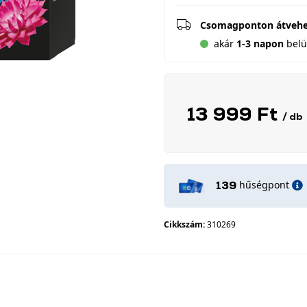
Csomagponton átveh
akár
1-3 napon
belül
13 999 Ft
/ db
hűségpont
139
Cikkszám:
310269