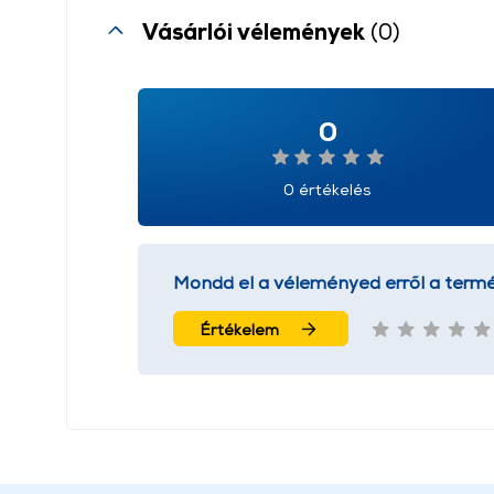
Vásárlói vélemények
(0)
0
0 értékelés
Mondd el a véleményed erről a termé
Értékelem