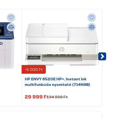
-5 000 Ft
HP ENVY 6520E HP+, Instant Ink
Canon
multifunkciós nyomtató (714N9B)
50 db
29 999 Ft
19 9
34 999 Ft