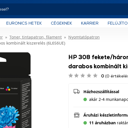
EURONICS HETEK
CÉGEKNEK
KARRIER
FELÚJÍT
er
Toner, tintapatron, filament
Nyomtatópatron
bos kombinált kiszerelés (6L6S6UE)
HP 308 fekete/hároms
darabos kombinált k
0
(0 értékelé
Házhozszállítással
akár 2-4 munkanapon
Áruházi készletinform
11 áruházban
raktá