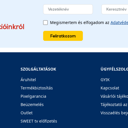
Megismertem és elfogadom az
Adatvéde
ióinkról
Feliratkozom
SZOLGÁLTATÁSOK
ÜGYFÉLSZOL
Áruhitel
GYIK
Termékbiztosítás
Kapcsolat
Pixelgarancia
Vásárlói tájék
Beüzemelés
Tájékoztató az
Outlet
Visszaélés bej
SWEET tv előfizetés