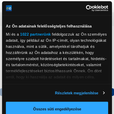
Gyári
Igen
Részletes ismertető
Az Ön adatainak felelősségteljes felhasználása
Mi és a
1022 partnerünk
feldolgozzuk az Ön személyes
Neked ajánljuk
adatait, így például az Ön IP-címét, olyan technológiákat
használva, mint a sütik, amelyekkel tárolhatjuk és
hozzáférünk az Ön adataihoz a készülékén, hogy
személyre szabott hirdetéseket és tartalmakat, hirdetés-
és tartalommérést, közönségbetekintéseket, valamint
termékfejlesztéseket biztosíthassunk Önnek. Ön dönt
arról, hogy ki használja az adatait és milyen célra.
Ha engedélyezi, a következőt is meg szeretnénk tenni:
Részletek megjelenítése
Információgyűjtés az Ön földrajzi
Termék adatlap
Termék adatlap
elhelyezkedéséről pár méteres pontossággal
Az Ön készülékén beazonosítása annak konkrét
Összes süti engedélyezése