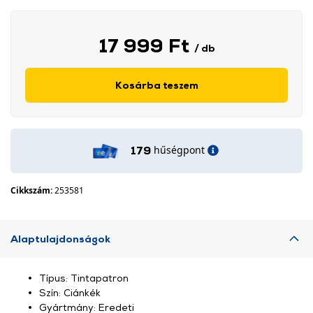
17 999 Ft
/ db
Kosárba teszem
hűségpont
179
Cikkszám:
253581
Alaptulajdonságok
Típus: Tintapatron
Szín: Ciánkék
Gyártmány: Eredeti