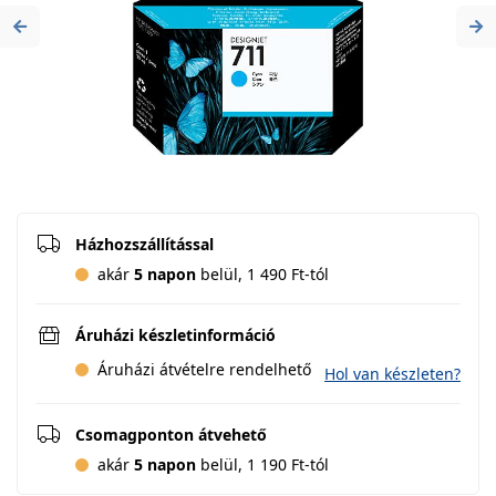
Previous
Ne
Házhozszállítással
akár
5 napon
belül, 1 490 Ft-tól
Áruházi készletinformáció
Áruházi átvételre rendelhető
Hol van készleten?
Csomagponton átvehető
akár
5 napon
belül, 1 190 Ft-tól