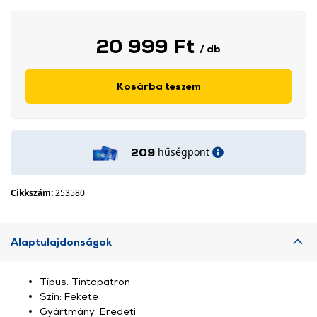
20 999 Ft
/ db
Kosárba teszem
hűségpont
209
Cikkszám:
253580
Alaptulajdonságok
Típus: Tintapatron
Szín: Fekete
Gyártmány: Eredeti