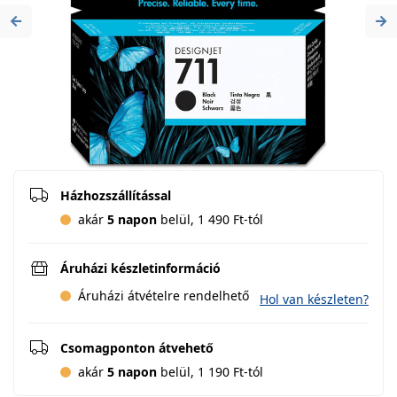
Previous
Ne
Házhozszállítással
akár
5 napon
belül, 1 490 Ft-tól
Áruházi készletinformáció
Áruházi átvételre rendelhető
Hol van készleten?
Csomagponton átvehető
akár
5 napon
belül, 1 190 Ft-tól