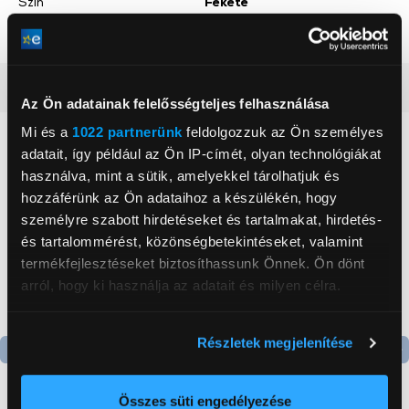
Szín
Fekete
Gyári
Igen
Részletes ismertető
Az Ön adatainak felelősségteljes felhasználása
Mi és a
1022 partnerünk
feldolgozzuk az Ön személyes
Neked ajánljuk
adatait, így például az Ön IP-címét, olyan technológiákat
használva, mint a sütik, amelyekkel tárolhatjuk és
hozzáférünk az Ön adataihoz a készülékén, hogy
személyre szabott hirdetéseket és tartalmakat, hirdetés-
és tartalommérést, közönségbetekintéseket, valamint
termékfejlesztéseket biztosíthassunk Önnek. Ön dönt
arról, hogy ki használja az adatait és milyen célra.
Ha engedélyezi, a következőt is meg szeretnénk tenni:
Részletek megjelenítése
Információgyűjtés az Ön földrajzi
elhelyezkedéséről pár méteres pontossággal
Az Ön készülékén beazonosítása annak konkrét
Összes süti engedélyezése