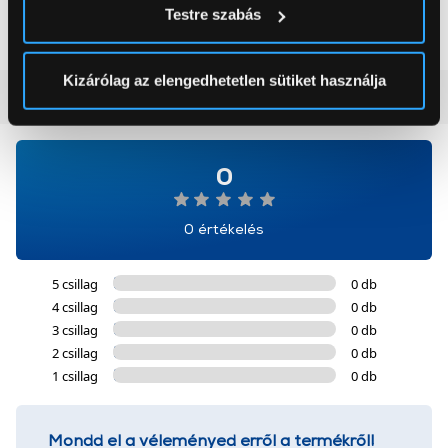
199 999 Ft
179 999 Ft
Testre szabás
módjairól és adja meg preferenciáit a
Részletek
pontban
. Bármikor módosíthatja vagy visszavonhatja a
Sütinyilatkozathoz való hozzájárulását.
Kizárólag az elengedhetetlen sütiket használja
Vásárlói vélemények
(0)
Az Eunonics.hu webáruházunk ún. süti vagy cookie file-
okat használ, melyeket az Ön gépén tárol a rendszer. A
cookie-k személyazonosítására nem alkalmasak,
0
szolgáltatásaink biztosításához szükségesek. Az oldal
használatával Ön elfogadja a cookie-k használatát.
0 értékelés
További információk:
ÁSZF
és
Adatvédelem
5 csillag
0 db
4 csillag
0 db
3 csillag
0 db
2 csillag
0 db
1 csillag
0 db
Mondd el a véleményed erről a termékről!