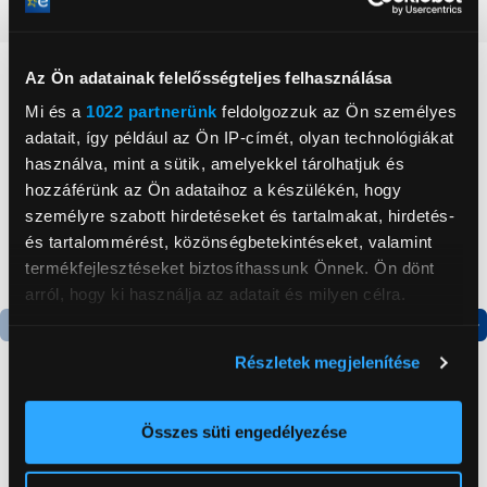
Részletes ismertető
Az Ön adatainak felelősségteljes felhasználása
Neked ajánljuk
Mi és a
1022 partnerünk
feldolgozzuk az Ön személyes
adatait, így például az Ön IP-címét, olyan technológiákat
használva, mint a sütik, amelyekkel tárolhatjuk és
hozzáférünk az Ön adataihoz a készülékén, hogy
személyre szabott hirdetéseket és tartalmakat, hirdetés-
és tartalommérést, közönségbetekintéseket, valamint
termékfejlesztéseket biztosíthassunk Önnek. Ön dönt
arról, hogy ki használja az adatait és milyen célra.
Ha engedélyezi, a következőt is meg szeretnénk tenni:
Termék adatlap
Termék adatlap
Részletek megjelenítése
Információgyűjtés az Ön földrajzi
elhelyezkedéséről pár méteres pontossággal
Az Ön készülékén beazonosítása annak konkrét
Gorenje NRS8182KX Side
Gorenje N619EAXL4
Összes süti engedélyezése
by side hűtőszekrény
Alulfagyasztós
tulajdonságainak (ujjlenyomat) aktív ellenőrzésével
kombinált hűtőszekrény
Tudjon meg többet személyes adatainak feldolgozási