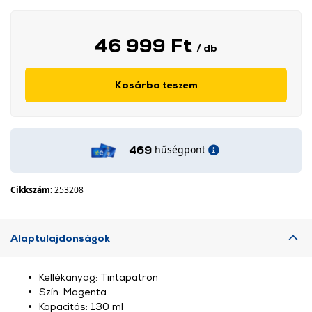
46 999 Ft
/ db
Kosárba teszem
hűségpont
469
Cikkszám:
253208
Alaptulajdonságok
Kellékanyag: Tintapatron
Szín: Magenta
Kapacitás: 130 ml