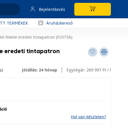
Bejelentkezés
Áruházkereső
OTT TERMÉKEK
tó fekete eredeti tintapatron (P2V73A)
 eredeti tintapatron
Jótállás: 24 hónap
Egységár:
269 997 Ft / l
s)
áció
Hol van készleten?