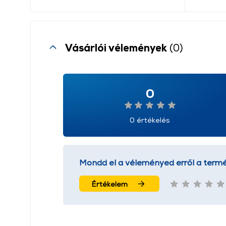
Vásárlói vélemények
(0)
0
0 értékelés
Mondd el a véleményed erről a termé
Értékelem