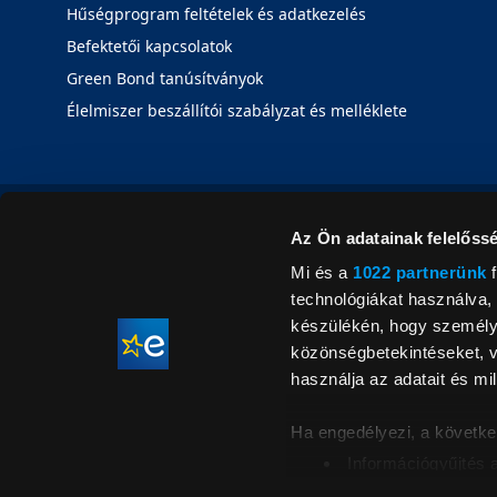
Hűségprogram feltételek és adatkezelés
Befektetői kapcsolatok
Green Bond tanúsítványok
Élelmiszer beszállítói szabályzat és melléklete
Az Ön adatainak felelőssé
Mi és a
1022 partnerünk
f
technológiákat használva, 
készülékén, hogy személyr
közönségbetekintéseket, v
használja az adatait és mil
Ha engedélyezi, a követke
Információgyűjtés 
Az Ön készülékén b