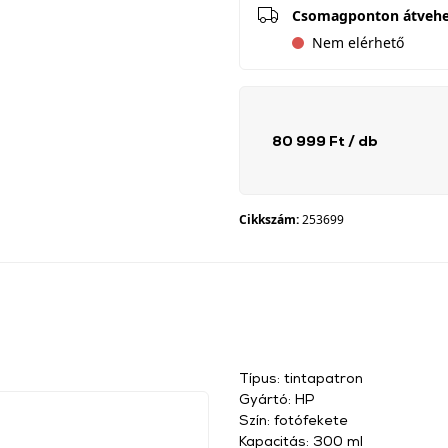
Csomagponton átveh
Nem elérhető
80 999 Ft
/ db
Cikkszám:
253699
Típus: tintapatron
Gyártó: HP
Szín: fotófekete
Kapacitás: 300 ml