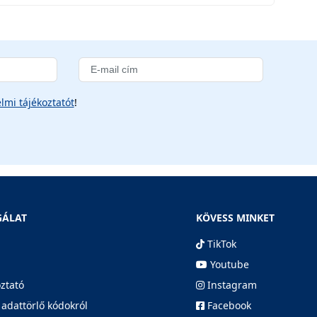
lmi tájékoztatót
!
GÁLAT
KÖVESS MINKET
TikTok
Youtube
oztató
Instagram
 adattörlő kódokról
Facebook