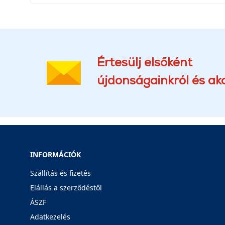
Értesülj elsőként
újdonságainkról és akc
INFORMÁCIÓK
Szállítás és fizetés
Elállás a szerződéstől
ÁSZF
Adatkezelés