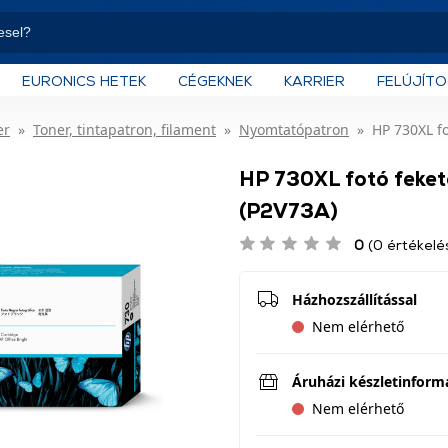
EURONICS HETEK
CÉGEKNEK
KARRIER
FELÚJÍT
er
Toner, tintapatron, filament
Nyomtatópatron
HP 730XL fo
HP 730XL fotó fekete
(P2V73A)
0
(0 értékelé
Házhozszállítással
Nem elérhető
Áruházi készletinform
Nem elérhető