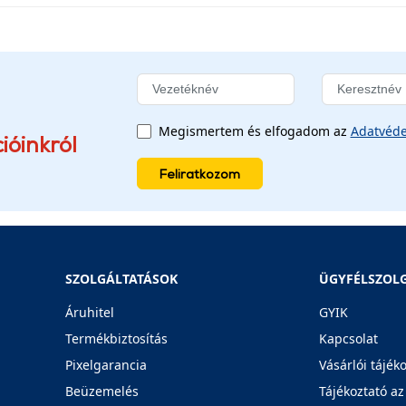
Megismertem és elfogadom az
Adatvéde
ióinkról
Feliratkozom
SZOLGÁLTATÁSOK
ÜGYFÉLSZOL
Áruhitel
GYIK
Termékbiztosítás
Kapcsolat
Pixelgarancia
Vásárlói tájék
Beüzemelés
Tájékoztató az