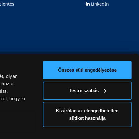
elentés
LinkedIn
Összes süti engedélyezése
t, olyan
aihoz a
Testre szabás
ést,
ról, hogy ki
Kizárólag az elengedhetetlen
sütiket használja
ív