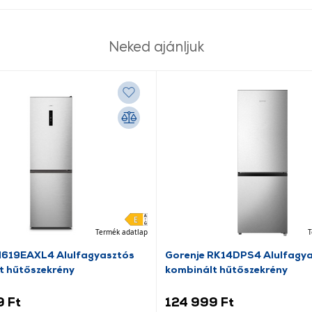
Neked ajánljuk
Termék adatlap
T
N619EAXL4 Alulfagyasztós
Gorenje RK14DPS4 Alulfagy
t hűtőszekrény
kombinált hűtőszekrény
9 Ft
124 999 Ft