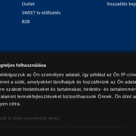
Outlet
Visszaélés bej
SWEET tv előfizetés
B2B
Rólunk
Karrier
Üzleteink
Blog
gteljes felhasználása
eldolgozzuk az Ön személyes adatait, így például az Ön IP-címé
mint a sütik, amelyekkel tárolhatjuk és hozzáférünk az Ön adat
e szabott hirdetéseket és tartalmakat, hirdetés- és tartalommér
alamint termékfejlesztéseket biztosíthassunk Önnek. Ön dönt ar
yen célra.
© 2026. Minden jog fenntartva! Euronics Műszaki Áruházlánc
zőt is meg szeretnénk tenni:
az Ön földrajzi elhelyezkedéséről pár méteres pontossággal
eazonosítása annak konkrét tulajdonságainak (ujjlenyomat) akt