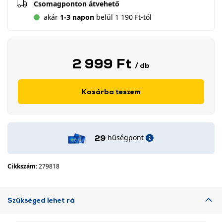
Csomagponton átvehető
akár
1-3 napon
belül 1 190 Ft-tól
2 999 Ft
/ db
Kosárba teszem
hűségpont
29
Cikkszám:
279818
Szükséged lehet rá