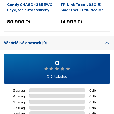
Candy CHASD4385EWC
TP-Link Tapo L930-5
Egyajtós hűtőszekrény
Smart Wi-Fi Multicolor
LED szalag, 5 m
59 999 Ft
14 999 Ft
Vásárlói vélemények
(0)
0
0 értékelés
5 csillag
0 db
4 csillag
0 db
3 csillag
0 db
2 csillag
0 db
1 csillag
0 db