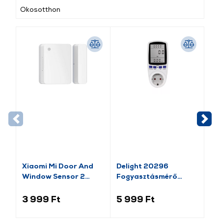
Okosotthon
-1
Xiaomi Mi Door And
Delight 20296
Va
Window Sensor 2
Fogyasztásmérő
Pl
(BHR5154GL)
költségszámítás
Mo
funkcióval
lá
3 999 Ft
5 999 Ft
1 