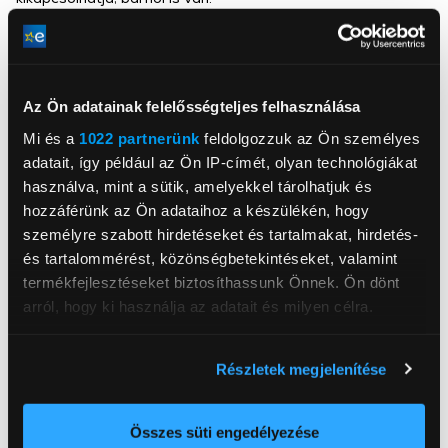
Ütemezés – Állítson be előre rögzített ütemezést az
okoseszközök automatikus kezeléséhez.
Időzítő – Hozzon létre időzítő listákat a pontosabb
Az Ön adatainak felelősségteljes felhasználása
időszabályozás érdekében.
Mi és a
1022 partnerünk
feldolgozzuk az Ön személyes
Hangvezérlés – Kezelje intelligens reflektorait
hangutasításokkal az Amazon Alexa vagy a Google
adatait, így például az Ön IP-címét, olyan technológiákat
Assistant segítségével.
használva, mint a sütik, amelyekkel tárolhatjuk és
hozzáférünk az Ön adataihoz a készülékén, hogy
Egyszerű beállítás és használat – Nincs szükség hubra,
személyre szabott hirdetéseket és tartalmakat, hirdetés-
gyorsan beállítható és egyszerűen kezelhető az ingyenes
és tartalommérést, közönségbetekintéseket, valamint
alkalmazáson keresztül.
termékfejlesztéseket biztosíthassunk Önnek. Ön dönt
arról, hogy ki használja az adatait és milyen célra.
Ha engedélyezi, a következőt is meg szeretnénk tenni:
Részletek megjelenítése
Információgyűjtés az Ön földrajzi
TP-Link Networks Hungary Kft.
elhelyezkedéséről pár méteres pontossággal
www.tp-link.com/hu
Az Ön készülékén beazonosítása annak konkrét
Összes süti engedélyezése
support.hu@tp-link.com
1093, Budapest, Közraktár u. 30