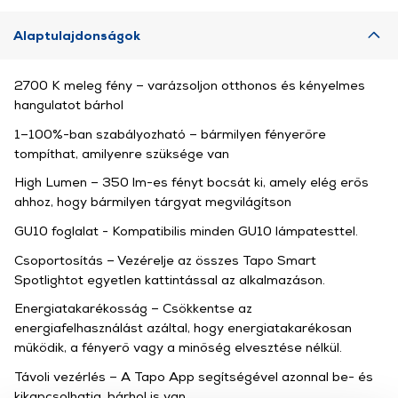
Alaptulajdonságok
2700 K meleg fény – varázsoljon otthonos és kényelmes
hangulatot bárhol
1–100%-ban szabályozható – bármilyen fényerőre
tompíthat, amilyenre szüksége van
High Lumen – 350 lm-es fényt bocsát ki, amely elég erős
ahhoz, hogy bármilyen tárgyat megvilágítson
GU10 foglalat - Kompatibilis minden GU10 lámpatesttel.
Csoportosítás – Vezérelje az összes Tapo Smart
Spotlightot egyetlen kattintással az alkalmazáson.
Energiatakarékosság – Csökkentse az
energiafelhasználást azáltal, hogy energiatakarékosan
működik, a fényerő vagy a minőség elvesztése nélkül.
Távoli vezérlés – A Tapo App segítségével azonnal be- és
kikapcsolhatja, bárhol is van.