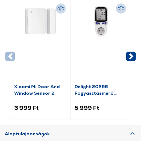
-1
Xiaomi Mi Door And
Delight 20296
Va
Window Sensor 2
Fogyasztásmérő
Pl
(BHR5154GL)
költségszámítás
Mo
funkcióval
lá
3 999 Ft
5 999 Ft
1 
Alaptulajdonságok