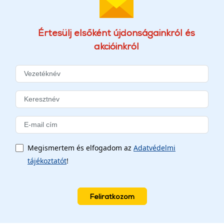
Értesülj elsőként újdonságainkról és
akcióinkról
Megismertem és elfogadom az
Adatvédelmi
tájékoztatót
!
Feliratkozom