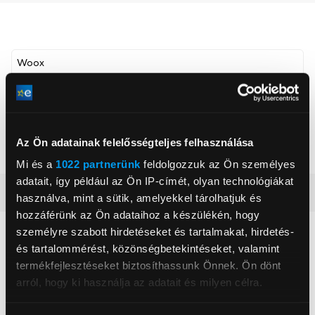
Woox
, ,
Fényerő
470 ANSI lumen
Az Ön adatainak felelősségteljes felhasználása
Izzó foglalat
E14
Mi és a
1022 partnerünk
feldolgozzuk az Ön személyes
adatait, így például az Ön IP-címét, olyan technológiákat
Részletes ismertető
használva, mint a sütik, amelyekkel tárolhatjuk és
hozzáférünk az Ön adataihoz a készülékén, hogy
személyre szabott hirdetéseket és tartalmakat, hirdetés-
Neked ajánljuk
és tartalommérést, közönségbetekintéseket, valamint
termékfejlesztéseket biztosíthassunk Önnek. Ön dönt
arról, hogy ki használja az adatait és milyen célra.