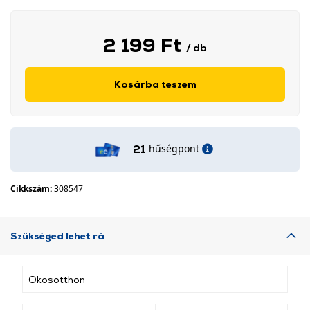
2 199 Ft
/ db
Kosárba teszem
hűségpont
21
Cikkszám:
308547
Szükséged lehet rá
Okosotthon