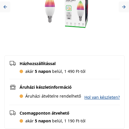
Previous
Ne
Házhozszállítással
akár
5 napon
belül, 1 490 Ft-tól
Áruházi készletinformáció
Áruházi átvételre rendelhető
Hol van készleten?
Csomagponton átvehető
akár
5 napon
belül, 1 190 Ft-tól