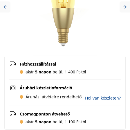
Previous
Ne
Házhozszállítással
akár
5 napon
belül, 1 490 Ft-tól
Áruházi készletinformáció
Áruházi átvételre rendelhető
Hol van készleten?
Csomagponton átvehető
akár
5 napon
belül, 1 190 Ft-tól