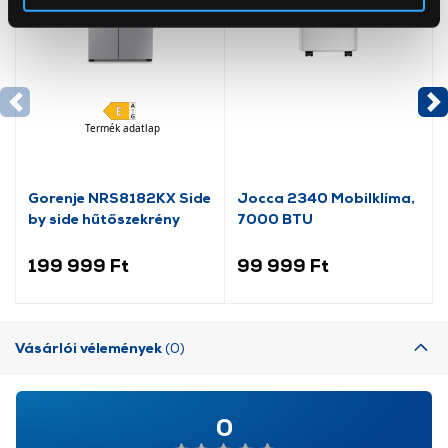
Az Eunonics.hu webáruházunk ún. süti vagy cookie file-
okat használ, melyeket az Ön gépén tárol a rendszer. A
cookie-k személyazonosítására nem alkalmasak,
szolgáltatásaink biztosításához szükségesek. Az oldal
használatával Ön elfogadja a cookie-k használatát.
Termék adatlap
További információk:
ÁSZF
és
Adatvédelem
Gorenje NRS8182KX Side
Jocca 2340 Mobilklíma,
by side hűtőszekrény
7000 BTU
199 999 Ft
99 999 Ft
Vásárlói vélemények
(0)
0