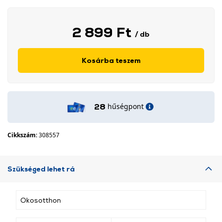
2 899 Ft
/ db
Kosárba teszem
hűségpont
28
Cikkszám:
308557
Szükséged lehet rá
Okosotthon