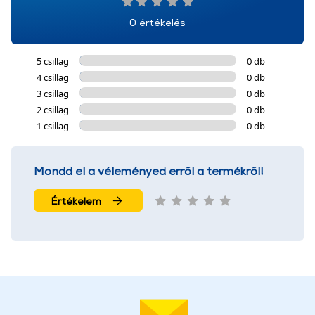
0 értékelés
5 csillag
0 db
4 csillag
0 db
3 csillag
0 db
2 csillag
0 db
1 csillag
0 db
Mondd el a véleményed erről a termékről!
Értékelem