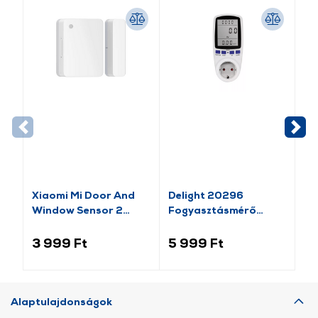
-1
Xiaomi Mi Door And
Delight 20296
Va
Window Sensor 2
Fogyasztásmérő
Pl
(BHR5154GL)
költségszámítás
Mo
funkcióval
lá
3 999 Ft
5 999 Ft
1 
Alaptulajdonságok