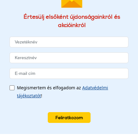
Értesülj elsőként újdonságainkról és
akcióinkról
Megismertem és elfogadom az
Adatvédelmi
tájékoztatót
!
Feliratkozom