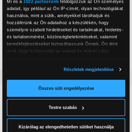
Mi és a
1022 partnerünk
feldolgozzuk az Ön személyes
adatait, így például az Ön IP-címét, olyan technológiákat
használva, mint a sütik, amelyekkel tárolhatjuk és
hozzáférünk az Ön adataihoz a készülékén, hogy
Woox
személyre szabott hirdetéseket és tartalmakat, hirdetés-
, ,
és tartalommérést, közönségbetekintéseket, valamint
termékfejlesztéseket biztosíthassunk Önnek. Ön dönt
Szín
Melegfehér
arról, hogy ki használja az adatait és milyen célra.
Izzó foglalat
E14
Ha engedélyezi, a következőt is meg szeretnénk tenni:
Részletek megjelenítése
Információgyűjtés az Ön földrajzi
Részletes ismertető
elhelyezkedéséről pár méteres pontossággal
Az Ön készülékén beazonosítása annak konkrét
Összes süti engedélyezése
tulajdonságainak (ujjlenyomat) aktív ellenőrzésével
Neked ajánljuk
Tudjon meg többet személyes adatainak feldolgozási
Testre szabás
módjairól és adja meg preferenciáit a
Részletek
pontban
. Bármikor módosíthatja vagy visszavonhatja a
Sütinyilatkozathoz való hozzájárulását.
Kizárólag az elengedhetetlen sütiket használja