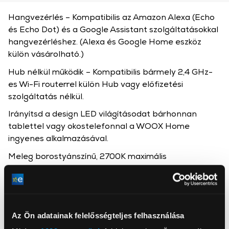
Hangvezérlés – Kompatibilis az Amazon Alexa (Echo
és Echo Dot) és a Google Assistant szolgáltatásokkal
hangvezérléshez. (Alexa és Google Home eszköz
külön vásárolható.)
Hub nélkül működik – Kompatibilis bármely 2,4 GHz-
es Wi-Fi routerrel külön Hub vagy előfizetési
szolgáltatás nélkül.
Irányítsd a design LED világításodat bárhonnan
tablettel vagy okostelefonnal a WOOX Home
ingyenes alkalmazásával.
Meleg borostyánszínű, 2700K maximális
színhőmérsékletű LED izzó.
Időzítések, ütemezések és jelenetek beállítása, hogy
világításod igazodjon életedhez.
Az Ön adatainak felelősségteljes felhasználása
E14 foglalat, 4,9 watt, 470 lumen, Meleg fehér 2700K
+ Hideg fehér 6500K.