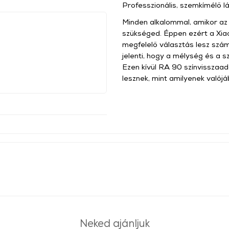
Professzionális, szemkímélő 
Minden alkalommal, amikor az 
szükséged. Éppen ezért a Xi
megfelelő választás lesz számo
jelenti, hogy a mélység és a 
Ezen kívül RA 90 színvisszaadá
lesznek, mint amilyenek valój
Neked ajánljuk