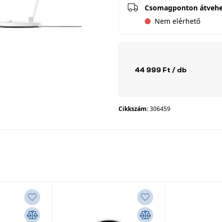
Csomagponton átveh
Nem elérhető
44 999 Ft
/ db
Cikkszám:
306459