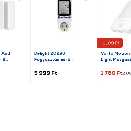
-1 109 Ft
r And
Delight 20296
Varta Motion 
r 2
Fogyasztásmérő
Light Mozgásér
költségszámítás funkcióval
lámpa (18624
5 999 Ft
1 780 Ft
2 8