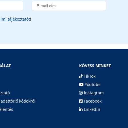
lmi tájékoztatót
!
GÁLAT
KÖVESS MINKET
TikTok
Youtube
oztató
Instagram
 adattörlő kódokról
Facebook
elentés
LinkedIn