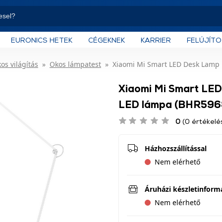
EURONICS HETEK
CÉGEKNEK
KARRIER
FELÚJÍT
os világítás
Okos lámpatest
Xiaomi Mi Smart LED Desk Lamp 
Xiaomi Mi Smart LED
LED lámpa (BHR596
0
(0 értékelé
Házhozszállítással
Nem elérhető
Áruházi készletinform
Nem elérhető