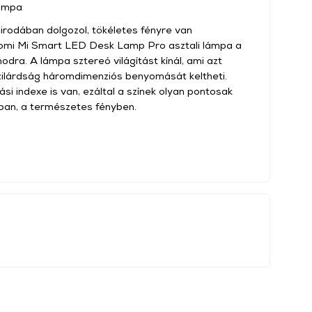
lámpa
irodában dolgozol, tökéletes fényre van
aomi Mi Smart LED Desk Lamp Pro asztali lámpa a
dra. A lámpa sztereó világítást kínál, ami azt
szilárdság háromdimenziós benyomását keltheti.
si indexe is van, ezáltal a színek olyan pontosak
ában, a természetes fényben.