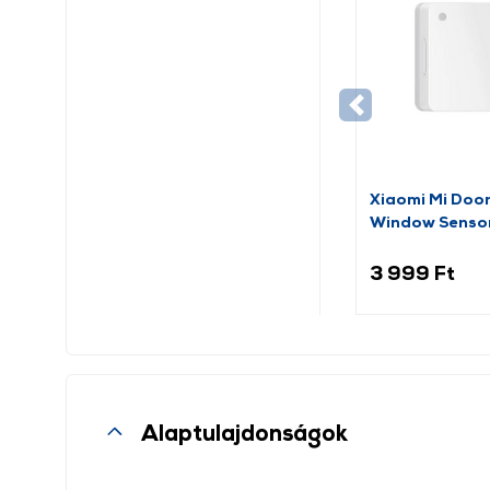
Xiaomi Mi Doo
Window Senso
(BHR5154GL)
3 999 Ft
Alaptulajdonságok