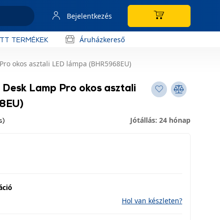
Bejelentkezés
Áruházkereső
OTT TERMÉKEK
Pro okos asztali LED lámpa (BHR5968EU)
 Desk Lamp Pro okos asztali
8EU)
Jótállás: 24 hónap
s)
áció
Hol van készleten?