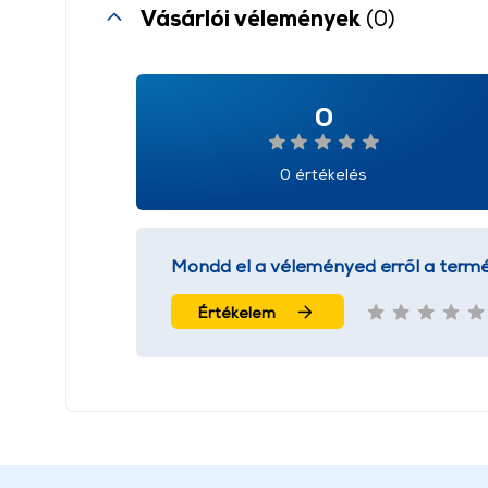
Vásárlói vélemények
(0)
0
0 értékelés
Mondd el a véleményed erről a termé
Értékelem