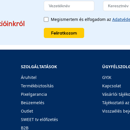
Megismertem és elfogadom az
Adatvéde
ióinkról
Feliratkozom
SZOLGÁLTATÁSOK
ÜGYFÉLSZOL
Áruhitel
GYIK
Termékbiztosítás
Kapcsolat
Pixelgarancia
Vásárlói tájék
Beüzemelés
Tájékoztató az
Outlet
Visszaélés bej
SWEET tv előfizetés
B2B