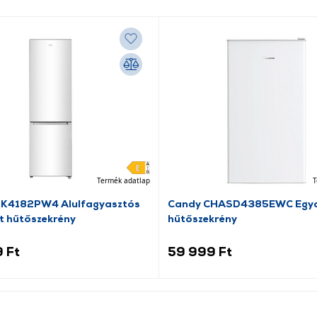
Termék adatlap
T
RK4182PW4 Alulfagyasztós
Candy CHASD4385EWC Egya
t hűtőszekrény
hűtőszekrény
 Ft
59 999 Ft