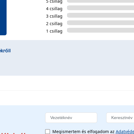
5 csillag
4 csillag
3 csillag
2 csillag
1 csillag
kről!
Megismertem és elfogadom az
Adatvéde