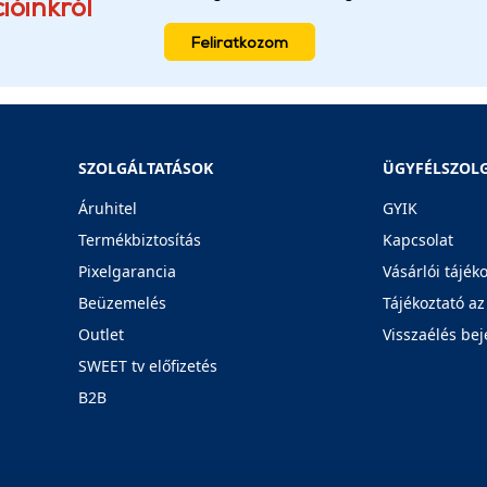
ióinkról
Feliratkozom
SZOLGÁLTATÁSOK
ÜGYFÉLSZOL
Áruhitel
GYIK
Termékbiztosítás
Kapcsolat
Pixelgarancia
Vásárlói tájék
Beüzemelés
Tájékoztató az
Outlet
Visszaélés bej
SWEET tv előfizetés
B2B