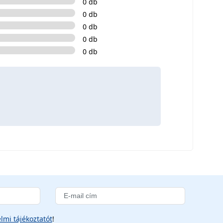
0 db
0 db
0 db
0 db
0 db
lmi tájékoztatót
!