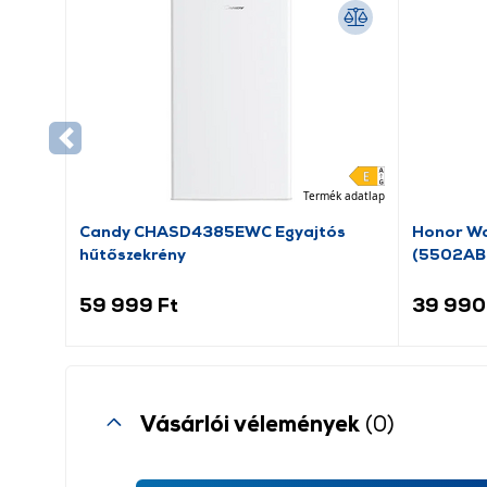
Termék adatlap
Candy CHASD4385EWC Egyajtós
Honor Wa
hűtőszekrény
(5502AB
59 999 Ft
39 990
Vásárlói vélemények
(0)