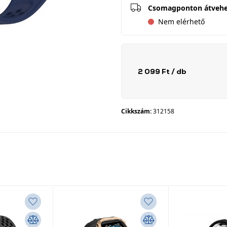
Csomagponton átveh
Nem elérhető
2 099 Ft
/ db
Cikkszám:
312158