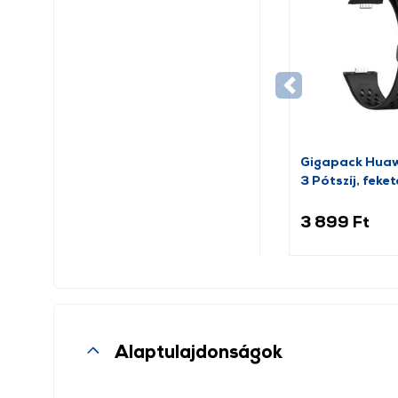
Gigapack Huaw
3 Pótszíj, feke
159415)
3 899 Ft
Alaptulajdonságok