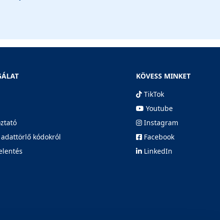
GÁLAT
KÖVESS MINKET
TikTok
Youtube
oztató
Instagram
 adattörlő kódokról
Facebook
elentés
LinkedIn