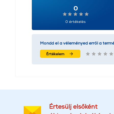
0
0 értékelés
Mondd el a véleményed erről a termé
Értékelem
Értesülj elsőként