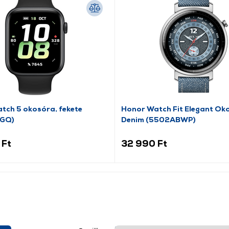
tch 5 okosóra, fekete
Honor Watch Fit Elegant Ok
GQ)
Denim (5502ABWP)
 Ft
32 990 Ft