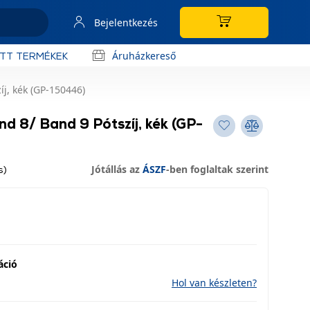
Bejelentkezés
Áruházkereső
OTT TERMÉKEK
j, kék (GP-150446)
d 8/ Band 9 Pótszíj, kék (GP-
Jótállás az
ÁSZF
-ben foglaltak szerint
s)
áció
Hol van készleten?