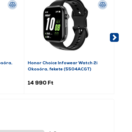
osóra,
Honor Choice Infowear Watch 2i
Gigapa
Okosóra, fekete (5504ACGT)
rózsas
14 990 Ft
3 89