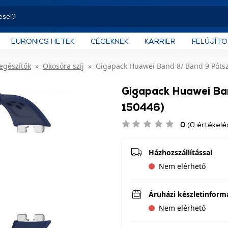
EURONICS HETEK
CÉGEKNEK
KARRIER
FELÚJÍT
iegészítők
Okosóra szíj
Gigapack Huawei Band 8/ Band 9 Pótszí
Gigapack Huawei Ban
150446)
0
(0 értékelé
Házhozszállítással
Nem elérhető
Áruházi készletinform
Nem elérhető