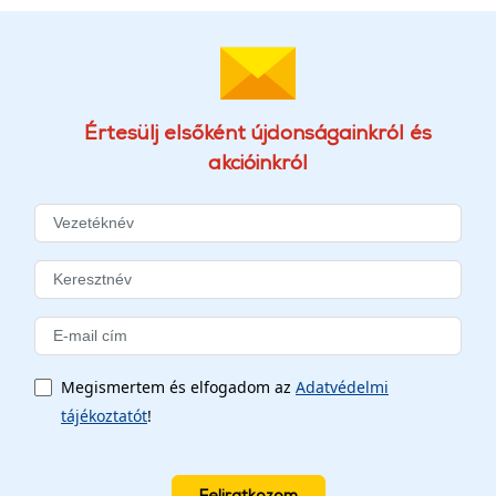
Értesülj elsőként újdonságainkról és
akcióinkról
Megismertem és elfogadom az
Adatvédelmi
tájékoztatót
!
Feliratkozom