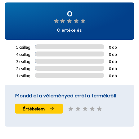
0
0 értékelés
5 csillag
0 db
4 csillag
0 db
3 csillag
0 db
2 csillag
0 db
1 csillag
0 db
Mondd el a véleményed erről a termékről!
Értékelem