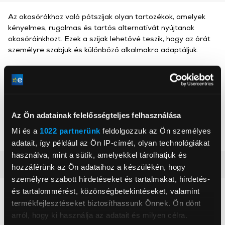
Az okosórákhoz való pótszíjak olyan tartozékok, amelyek
kényelmes, rugalmas és tartós alternatívát nyújtanak
okosóráinkhozt. Ezek a szíjak lehetővé teszik, hogy az órát
személyre szabjuk és különböző alkalmakra adaptáljuk.
Gigapack
, ,
Az Ön adatainak felelősségteljes felhasználása
Mi és a
1022 partnerünk
feldolgozzuk az Ön személyes
Szín
Rózsaszín
adatait, így például az Ön IP-címét, olyan technológiákat
használva, mint a sütik, amelyekkel tárolhatjuk és
Részletes ismertető
hozzáférünk az Ön adataihoz a készülékén, hogy
személyre szabott hirdetéseket és tartalmakat, hirdetés-
és tartalommérést, közönségbetekintéseket, valamint
Neked ajánljuk
termékfejlesztéseket biztosíthassunk Önnek. Ön dönt
arról, hogy ki használja az adatait és milyen célra.