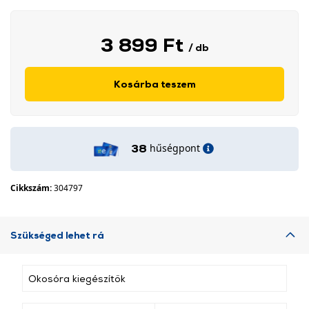
3 899 Ft
/ db
Kosárba teszem
hűségpont
38
Cikkszám:
304797
Szükséged lehet rá
Okosóra kiegészítők