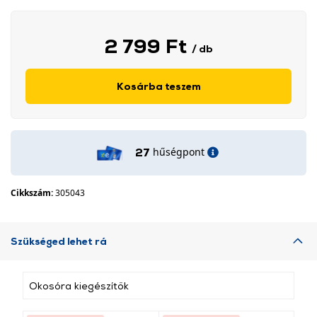
2 799 Ft
/ db
Kosárba teszem
hűségpont
27
Cikkszám:
305043
Szükséged lehet rá
Okosóra kiegészítők