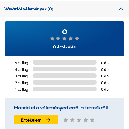
Vásárlói vélemények
(0)
0
0 értékelés
5 csillag
0 db
4 csillag
0 db
3 csillag
0 db
2 csillag
0 db
1 csillag
0 db
Mondd el a véleményed erről a termékről!
Értékelem