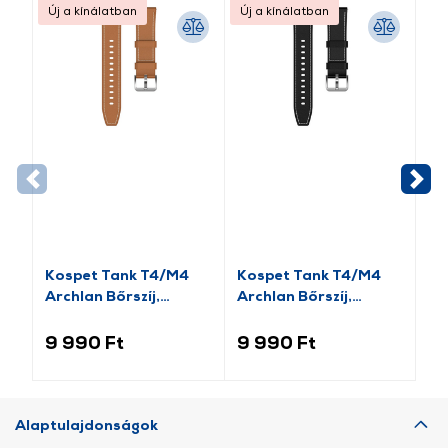
Új a kínálatban
Új a kínálatban
Új
Kospet Tank T4/M4
Kospet Tank T4/M4
Ko
Archlan Bőrszíj,
Archlan Bőrszíj,
sz
22mm, barna
22mm, fekete
9 990 Ft
9 990 Ft
6 
Alaptulajdonságok