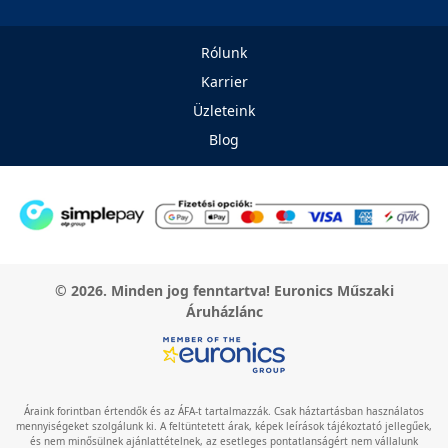
Rólunk
Karrier
Üzleteink
Blog
© 2026. Minden jog fenntartva! Euronics Műszaki
Áruházlánc
Áraink forintban értendők és az ÁFA-t tartalmazzák. Csak háztartásban használatos
mennyiségeket szolgálunk ki. A feltüntetett árak, képek leírások tájékoztató jellegűek,
és nem minősülnek ajánlattételnek, az esetleges pontatlanságért nem vállalunk