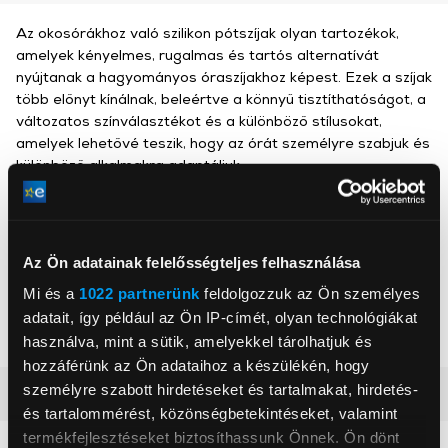
Az okosórákhoz való szilikon pótszíjak olyan tartozékok,
amelyek kényelmes, rugalmas és tartós alternatívát
nyújtanak a hagyományos óraszíjakhoz képest. Ezek a szíjak
több előnyt kínálnak, beleértve a könnyű tisztíthatóságot, a
változatos színválasztékot és a különböző stílusokat,
amelyek lehetővé teszik, hogy az órát személyre szabjuk és
különböző alkalmakra adaptáljuk.
Gigapack
Az Ön adatainak felelősségteljes felhasználása
, ,
Mi és a
1022 partnerünk
feldolgozzuk az Ön személyes
adatait, így például az Ön IP-címét, olyan technológiákat
Szín
Sötétkék
használva, mint a sütik, amelyekkel tárolhatjuk és
hozzáférünk az Ön adataihoz a készülékén, hogy
személyre szabott hirdetéseket és tartalmakat, hirdetés-
Részletes ismertető
és tartalommérést, közönségbetekintéseket, valamint
termékfejlesztéseket biztosíthassunk Önnek. Ön dönt