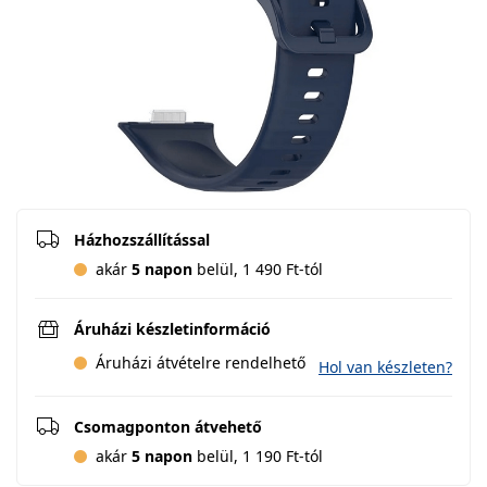
Házhozszállítással
akár
5 napon
belül, 1 490 Ft-tól
Áruházi készletinformáció
Áruházi átvételre rendelhető
Hol van készleten?
Csomagponton átvehető
akár
5 napon
belül, 1 190 Ft-tól