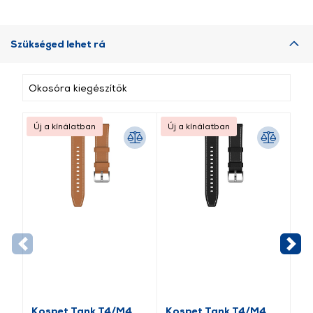
Szükséged lehet rá
Okosóra kiegészítők
Új a kínálatban
Új a kínálatban
Új
Kospet Tank T4/M4
Kospet Tank T4/M4
Ko