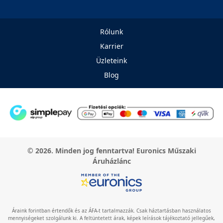
Rólunk
Karrier
Üzleteink
Blog
© 2026. Minden jog fenntartva! Euronics Műszaki
Áruházlánc
Áraink forintban értendők és az ÁFA-t tartalmazzák. Csak háztartásban használatos
mennyiségeket szolgálunk ki. A feltüntetett árak, képek leírások tájékoztató jellegűek,