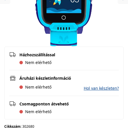
Previous
Ne
Házhozszállítással
Nem elérhető
Áruházi készletinformáció
Nem elérhető
Hol van készleten?
Csomagponton átvehető
Nem elérhető
Cikkszám:
302680