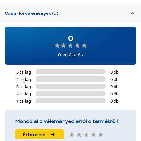
Vásárlói vélemények
(0)
0
0 értékelés
5 csillag
0 db
4 csillag
0 db
3 csillag
0 db
2 csillag
0 db
1 csillag
0 db
Mondd el a véleményed erről a termékről!
Értékelem