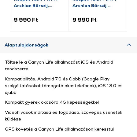
Archlan Bőrszíj,
Archlan Bőrszíj,
sz
22mm, barna
22mm, fekete
9 990 Ft
9 990 Ft
6 
Alaptulajdonságok
Töltse le a Canyon Life alkalmazást iOS és Android
rendszerre
Kompatibilitás: Android 7.0 és újabb (Google Play
szolgáltatásokat támogató okostelefonok), iOS 13.0 és
újabb
Kompakt gyerek okosóra 4G képességekkel
Videohívások indítása és fogadása, szöveges üzenetek
küldése
GPS követés a Canyon Life alkalmazáson keresztül