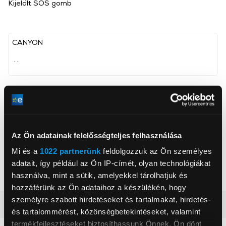
Kijelölt SOS gomb
CANYON
, ,
Mobilhálózat támogatás
Igen
Kijelző típusa
IPS
Akkumulátor
700 mAh
Az Ön adatainak felelősségteljes felhasználása
Memória mérete
512 MB
Mi és a
1022 partnerünk
feldolgozzuk az Ön személyes
Kijelző méret
1,44 inch
adatait, így például az Ön IP-címét, olyan technológiákat
Szín
Sötétkék
használva, mint a sütik, amelyekkel tárolhatjuk és
hozzáférünk az Ön adataihoz a készülékén, hogy
személyre szabott hirdetéseket és tartalmakat, hirdetés-
Részletes ismertető
és tartalommérést, közönségbetekintéseket, valamint
termékfejlesztéseket biztosíthassunk Önnek. Ön dönt