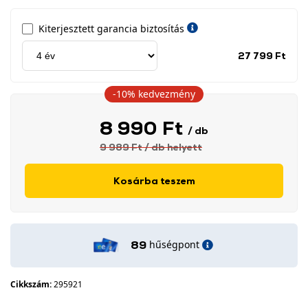
Kiterjesztett garancia biztosítás
Jótá
27 799 Ft
idős
címk
-10%
kedvezmény
8 990 Ft
/ db
9 989 Ft
/ db
helyett
Kosárba teszem
hűségpont
89
Cikkszám:
295921