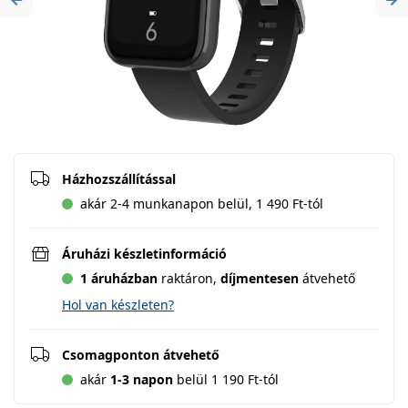
Previous
Ne
Házhozszállítással
akár 2-4 munkanapon belül, 1 490 Ft-tól
Áruházi készletinformáció
1 áruházban
raktáron,
díjmentesen
átvehető
Hol van készleten?
Csomagponton átvehető
akár
1-3 napon
belül 1 190 Ft-tól