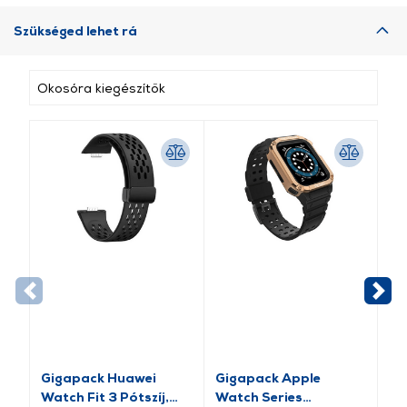
Szükséged lehet rá
Okosóra kiegészítők
Gigapack Huawei
Gigapack Apple
Gi
Watch Fit 3 Pótszíj,
Watch Series
pó