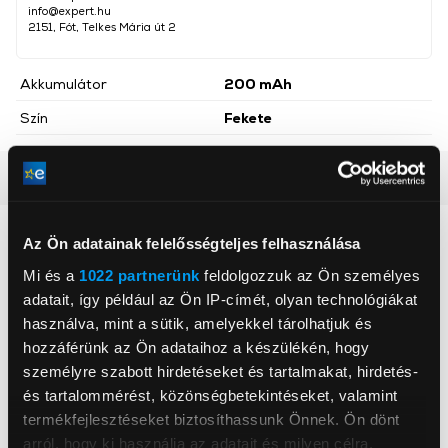
info@expert.hu
2151, Fót, Telkes Mária út 2
Akkumulátor
200 mAh
Szín
Fekete
Részletes ismertető
Neked ajánljuk
Az Ön adatainak felelősségteljes felhasználása
Mi és a
1022 partnerünk
feldolgozzuk az Ön személyes
adatait, így például az Ön IP-címét, olyan technológiákat
használva, mint a sütik, amelyekkel tárolhatjuk és
hozzáférünk az Ön adataihoz a készülékén, hogy
személyre szabott hirdetéseket és tartalmakat, hirdetés-
és tartalommérést, közönségbetekintéseket, valamint
termékfejlesztéseket biztosíthassunk Önnek. Ön dönt
arról, hogy ki használja az adatait és milyen célra.