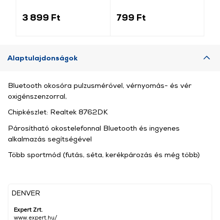
fekete (GP-159415)
pótszíj+szilikon keret,
fe
fekete/rozéarany (GP-
14
3 899 Ft
799 Ft
2 
141542)
Alaptulajdonságok
Bluetooth okosóra pulzusmérővel, vérnyomás- és vér
oxigénszenzorral,
Chipkészlet: Realtek 8762DK
Párosítható okostelefonnal Bluetooth és ingyenes
alkalmazás segítségével
Több sportmód (futás, séta, kerékpározás és még több)
DENVER
Expert Zrt.
www.expert.hu/