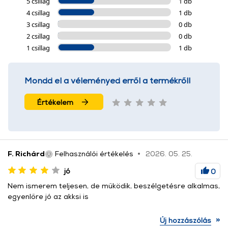
5 csillag
1 db
4 csillag
1 db
3 csillag
0 db
2 csillag
0 db
1 csillag
1 db
Mondd el a véleményed erről a termékről!
Értékelem
F. Richárd
Felhasználói értékelés
2026. 05. 25.
jó
0
Nem ismerem teljesen, de működik, beszélgetésre alkalmas,
egyenlőre jó az akksi is
»
Új hozzászólás