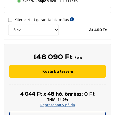
akár
1-3 napon
belül 1 190 Ft-tól
Kiterjesztett garancia biztosítás
Jótá
31 499 Ft
idős
címk
148 090 Ft
/ db
Kosárba teszem
4 044 Ft x 48 hó, önrész: 0 Ft
THM: 14,9%
Reprezentatív példa