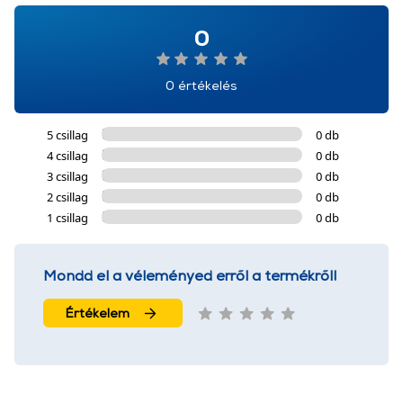
0
0 értékelés
5 csillag
0 db
4 csillag
0 db
3 csillag
0 db
2 csillag
0 db
1 csillag
0 db
Mondd el a véleményed erről a termékről!
Értékelem