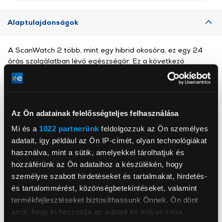
Alaptulajdonságok
A ScanWatch 2 több, mint egy hibrid okosóra, ez egy 24
órás szolgálatban lévő egészségőr. Ez a következő
generáció új és exkluzív érzékelőket tartalmaz, köztük a
TempTech24/7 modult – amely első alkalommal biztosítja a
nappali és éjszakai testhőmérséklet-változás követését,
valamint proaktív szívegészségügyi értesítéseket,
Az Ön adatainak felelősségteljes felhasználása
pitvarfibrilláció-érzékelést* 1L EKG-n keresztül, illetve a vér
oxigénszintjét. Ezek az érzékelők együttesen bárkinek
Mi és a
1022 partnerünk
feldolgozzuk az Ön személyes
segíthetnek az egészséges életmód fenntartásában,
adatait, így például az Ön IP-címét, olyan technológiákat
erőfeszítés nélkül. A ScanWatch 2 védjegye az alvás- és
használva, mint a sütik, amelyekkel tárolhatjuk és
aktivitáskövetés, valamint a rendkívüli, 30 napos
hozzáférünk az Ön adataihoz a készülékén, hogy
akkumulátor-élettartam, mielőtt újratöltésre kerülne sor.
személyre szabott hirdetéseket és tartalmakat, hirdetés-
és tartalommérést, közönségbetekintéseket, valamint
termékfejlesztéseket biztosíthassunk Önnek. Ön dönt
Withings
arról, hogy ki használja az adatait és milyen célra.