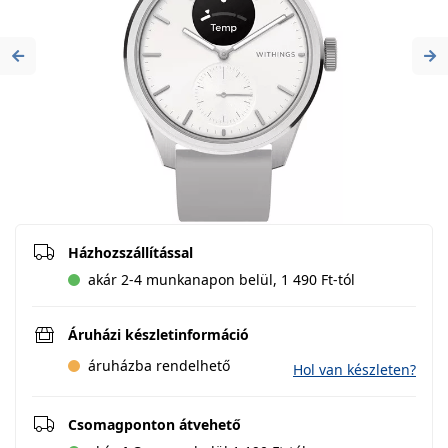
Previous
Ne
Házhozszállítással
akár 2-4 munkanapon belül, 1 490 Ft-tól
Áruházi készletinformáció
áruházba rendelhető
Hol van készleten?
Csomagponton átvehető