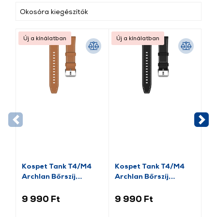
Okosóra kiegészítők
Új a kínálatban
Új a kínálatban
Új
Kospet Tank T4/M4
Kospet Tank T4/M4
Ko
Archlan Bőrszíj,
Archlan Bőrszíj,
sz
22mm, barna
22mm, fekete
9 990 Ft
9 990 Ft
6 