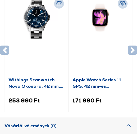
Withings Scanwatch
Apple Watch Series 11
Nova Okosóra, 42 mm,
GPS, 42 mm-es
kék
rozéarany alumíniumtok,
lágy rózsaszín
253 990 Ft
171 990 Ft
sportpánt, S/M
(MEU04MP/A)
Vásárlói vélemények
(0)