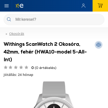
Okosórák
Withings ScanWatch 2 Okosóra,
42mm, fehér (HWA10-model 5-All-
Int)
0
(0 értékelés)
Jótállás: 24 hónap