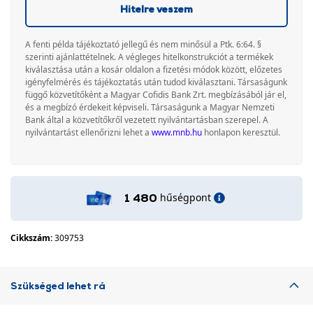
Hitelre veszem
A fenti példa tájékoztató jellegű és nem minősül a Ptk. 6:64. §
szerinti ajánlattételnek. A végleges hitelkonstrukciót a termékek
kiválasztása után a kosár oldalon a fizetési módok között, előzetes
igényfelmérés és tájékoztatás után tudod kiválasztani. Társaságunk
függő közvetítőként a Magyar Cofidis Bank Zrt. megbízásából jár el,
és a megbízó érdekeit képviseli. Társaságunk a Magyar Nemzeti
Bank által a közvetítőkről vezetett nyilvántartásban szerepel. A
nyilvántartást ellenőrizni lehet a
www.mnb.hu
honlapon keresztül.
hűségpont
1 480
Cikkszám:
309753
Szükséged lehet rá