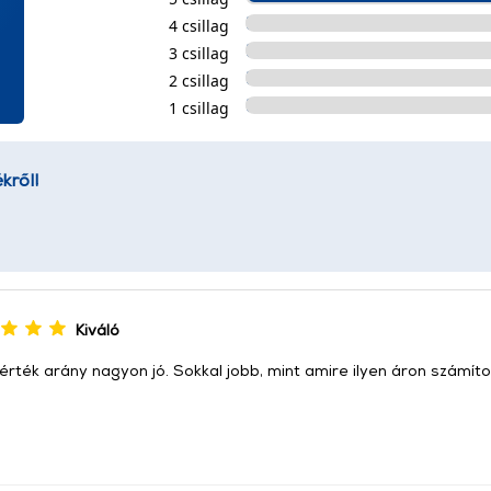
4 csillag
3 csillag
2 csillag
1 csillag
kről!
Kiváló
érték arány nagyon jó. Sokkal jobb, mint amire ilyen áron számít