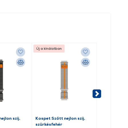
Új a kínálatban
ejlon szíj,
Kospet Szőtt nejlon szíj,
Gigapack Am
szürkésfehér
Szilikon pótsz