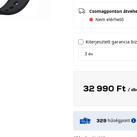
Csomagponton átveh
Nem elérhető
Kiterjesztett garancia biz
32 990 Ft
/ db
hűségpont
329