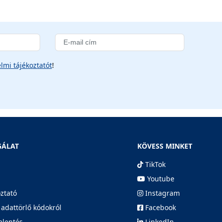
lmi tájékoztatót
!
GÁLAT
KÖVESS MINKET
TikTok
Youtube
oztató
Instagram
 adattörlő kódokról
Facebook
elentés
LinkedIn