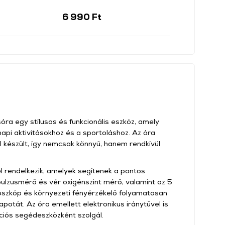
(138295)
6 990 Ft
2 799 Ft
a egy stílusos és funkcionális eszköz, amely
api aktivitásokhoz és a sportoláshoz. Az óra
 készült, így nemcsak könnyű, hanem rendkívül
l rendelkezik, amelyek segítenek a pontos
ulzusmérő és vér oxigénszint mérő, valamint az 5
oszkóp és környezeti fényérzékelő folyamatosan
apotát. Az óra emellett elektronikus iránytűvel is
ációs segédeszközként szolgál.