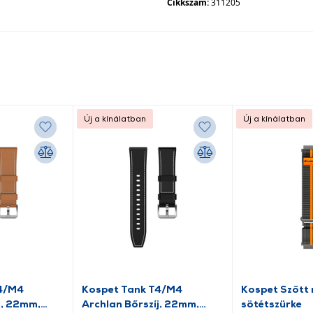
Cikkszám:
311205
Új a kínálatban
Új a kínálatban
T4/M4
Kospet Tank T4/M4
Kospet Szőtt n
j, 22mm,
Archlan Bőrszíj, 22mm,
sötétszürke