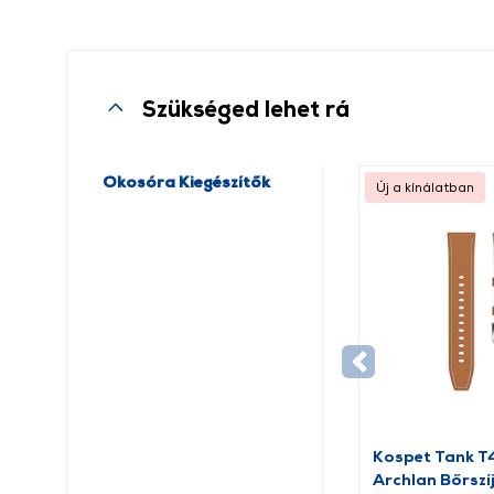
Szükséged lehet rá
Okosóra Kiegészítők
Új a kínálatban
Kospet Tank 
Archlan Bőrszí