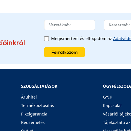
Megismertem és elfogadom az
Adatvéde
ióinkról
Feliratkozom
SZOLGÁLTATÁSOK
ÜGYFÉLSZOL
Áruhitel
GYIK
Termékbiztosítás
Kapcsolat
Pixelgarancia
Vásárlói tájék
Beüzemelés
Tájékoztató az
Outlet
Visszaélés bej