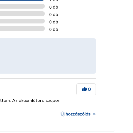
0 db
0 db
0 db
0 db
0
ottam. Az akuumlátora szuper.
»
Új hozzászólás