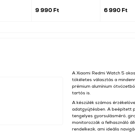
fekete
9 990 Ft
6 990 Ft
A Xiaomi Redmi Watch 5 okosór
tökéletes választás a mindenn
prémium alumínium ötvözetből
tartós is.
A készülék számos érzékelőve
adatgyűjtésben. A beépített p
tengelyes gyorsulásmérő, gir
monitorozzák a felhasználó áll
rendelkezik, ami ideális navig