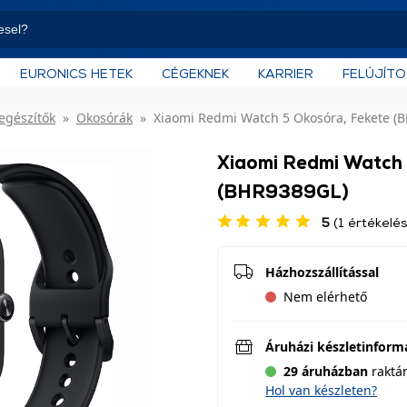
EURONICS HETEK
CÉGEKNEK
KARRIER
FELÚJÍT
iegészítők
Okosórák
Xiaomi Redmi Watch 5 Okosóra, Fekete (
Xiaomi Redmi Watch 
(BHR9389GL)
5
(1 értékelés
Házhozszállítással
Nem elérhető
Áruházi készletinform
29 áruházban
raktá
Hol van készleten?