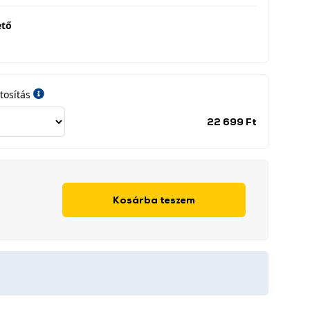
ető
tosítás
Jótállási
22 699 Ft
időszak
címke
Kosárba teszem