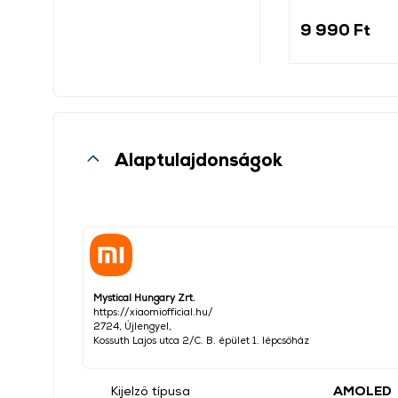
barna
9 990 Ft
Alaptulajdonságok
Mystical Hungary Zrt.
https://xiaomiofficial.hu/
2724, Újlengyel,
Kossuth Lajos utca 2/C. B. épület 1. lépcsőház
Kijelző típusa
AMOLED