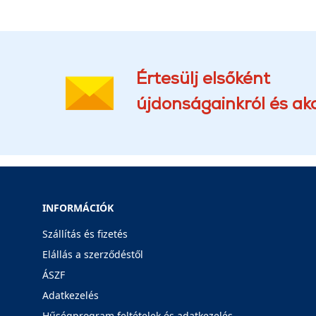
Értesülj elsőként
újdonságainkról és akc
INFORMÁCIÓK
Szállítás és fizetés
Elállás a szerződéstől
ÁSZF
Adatkezelés
Hűségprogram feltételek és adatkezelés