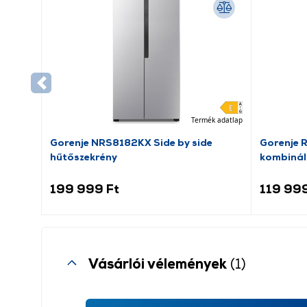
Termék adatlap
Gorenje NRS8182KX Side by side
Gorenje 
hűtőszekrény
kombinál
199 999 Ft
119 999
Vásárlói vélemények
(1)