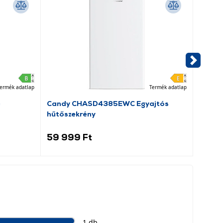
ermék adatlap
Termék adatlap
G
Candy CHASD4385EWC Egyajtós
Xiaomi
hűtőszekrény
(BBHR
59 999 Ft
34 9
1 db