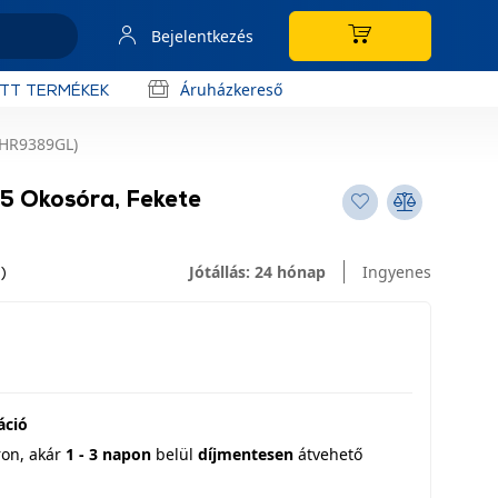
Bejelentkezés
Áruházkereső
OTT TERMÉKEK
BHR9389GL)
5 Okosóra, Fekete
Jótállás: 24 hónap
Ingyenes
)
áció
ron,
akár
1 - 3 napon
belül
díjmentesen
átvehető