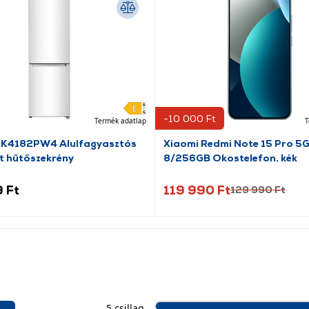
-10 000 Ft
Termék adatlap
T
RK4182PW4 Alulfagyasztós
Xiaomi Redmi Note 15 Pro 5
t hűtőszekrény
8/256GB Okostelefon, kék
 Ft
119 990 Ft
129 990 Ft
5 csillag