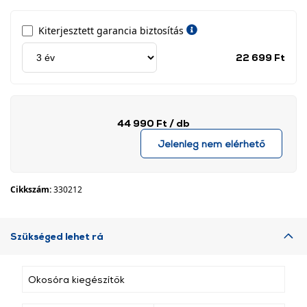
Kiterjesztett garancia biztosítás
Jótá
22 699 Ft
idős
címk
44 990 Ft
/ db
Jelenleg nem elérhető
Cikkszám:
330212
Szükséged lehet rá
Okosóra kiegészítők