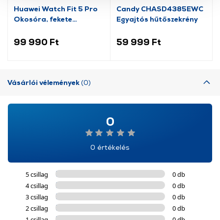
szolgáltatásaink biztosításához szükségesek. Az oldal
Huawei Watch Fit 5 Pro
Candy CHASD4385EWC
használatával Ön elfogadja a cookie-k használatát.
Okosóra, fekete
Egyajtós hűtőszekrény
További információk:
ÁSZF
és
Adatvédelem
(55020HRY)
99 990 Ft
59 999 Ft
Vásárlói vélemények
(0)
0
0 értékelés
5 csillag
0 db
4 csillag
0 db
3 csillag
0 db
2 csillag
0 db
1 csillag
0 db