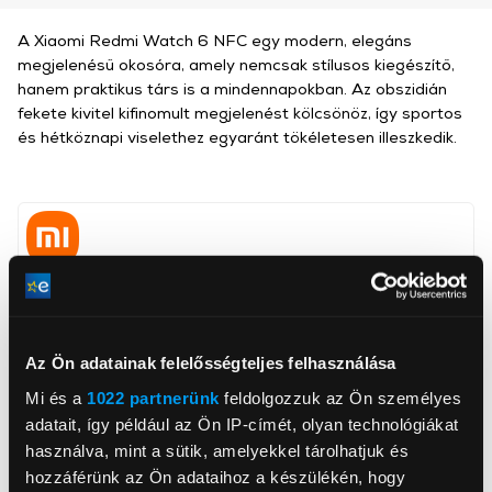
A Xiaomi Redmi Watch 6 NFC egy modern, elegáns
megjelenésű okosóra, amely nemcsak stílusos kiegészítő,
hanem praktikus társ is a mindennapokban. Az obszidián
fekete kivitel kifinomult megjelenést kölcsönöz, így sportos
és hétköznapi viselethez egyaránt tökéletesen illeszkedik.
Mystical Hungary Zrt.
https://xiaomiofficial.hu/
2724, Újlengyel,
Kossuth Lajos utca 2/C. B. épület 1. lépcsőház
Az Ön adatainak felelősségteljes felhasználása
Mi és a
1022 partnerünk
feldolgozzuk az Ön személyes
Akkumulátor
550 mAh
adatait, így például az Ön IP-címét, olyan technológiákat
Súly
31 g
használva, mint a sütik, amelyekkel tárolhatjuk és
hozzáférünk az Ön adataihoz a készülékén, hogy
Kijelző méret
2,1 inch