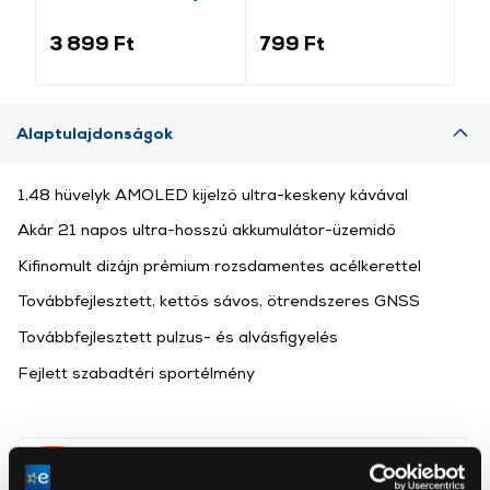
fekete (GP-159415)
pótszíj+szilikon keret,
fe
fekete/rozéarany (GP-
14
3 899 Ft
799 Ft
2 
141542)
Alaptulajdonságok
1,48 hüvelyk AMOLED kijelző ultra-keskeny kávával
Akár 21 napos ultra-hosszú akkumulátor-üzemidő
Kifinomult dizájn prémium rozsdamentes acélkerettel
Továbbfejlesztett, kettős sávos, ötrendszeres GNSS
Továbbfejlesztett pulzus- és alvásfigyelés
Fejlett szabadtéri sportélmény