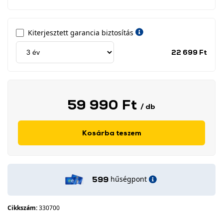
Kiterjesztett garancia biztosítás
Jótá
22 699 Ft
idős
címk
59 990 Ft
/ db
Kosárba teszem
hűségpont
599
Cikkszám:
330700