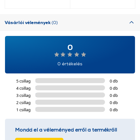
Vásárlói vélemények
(0)
0
0 értékelés
5 csillag
0 db
4 csillag
0 db
3 csillag
0 db
2 csillag
0 db
1 csillag
0 db
Mondd el a véleményed erről a termékről!