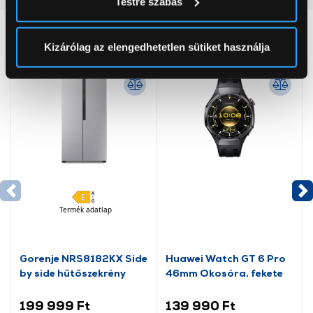
Testre szabás
módjairól és adja meg preferenciáit a
Részletek
pontban
. Bármikor módosíthatja vagy visszavonhatja a
Neked ajánljuk
Sütinyilatkozathoz való hozzájárulását.
Kizárólag az elengedhetetlen sütiket használja
Az Eunonics.hu webáruházunk ún. süti vagy cookie file-
okat használ, melyeket az Ön gépén tárol a rendszer. A
cookie-k személyazonosítására nem alkalmasak,
szolgáltatásaink biztosításához szükségesek. Az oldal
használatával Ön elfogadja a cookie-k használatát.
További információk:
ÁSZF
és
Adatvédelem
Termék adatlap
Gorenje NRS8182KX Side
Huawei Watch GT 6 Pro
by side hűtőszekrény
46mm Okosóra, fekete
199 999 Ft
139 990 Ft