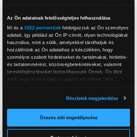
Mystical Hungary Zrt.
https://xiaomiofficial.hu/
Az Ön adatainak felelősségteljes felhasználása
2724, Újlengyel,
Kossuth Lajos utca 2/C. B. épület 1. lépcsőház
Mi és a
1022 partnerünk
feldolgozzuk az Ön személyes
adatait, így például az Ön IP-címét, olyan technológiákat
IOS operációs rendszer
használva, mint a sütik, amelyekkel tárolhatjuk és
Igen
támogatás
hozzáférünk az Ön adataihoz a készülékén, hogy
személyre szabott hirdetéseket és tartalmakat, hirdetés-
Android operációs rendszer
Igen
támogatás
és tartalommérést, közönségbetekintéseket, valamint
termékfejlesztéseket biztosíthassunk Önnek. Ön dönt
Kijelző típusa
AMOLED
arról, hogy ki használja az adatait és milyen célra.
Bluetooth verzió
5.4
Ha engedélyezi, a következőt is meg szeretnénk tenni:
Akkumulátor
815 mAh
Részletek megjelenítése
Információgyűjtés az Ön földrajzi
Kijelző méret
1,48 inch
elhelyezkedéséről pár méteres pontossággal
Szín
Ezüst
Az Ön készülékén beazonosítása annak konkrét
Összes süti engedélyezése
tulajdonságainak (ujjlenyomat) aktív ellenőrzésével
Tudjon meg többet személyes adatainak feldolgozási
Részletes ismertető