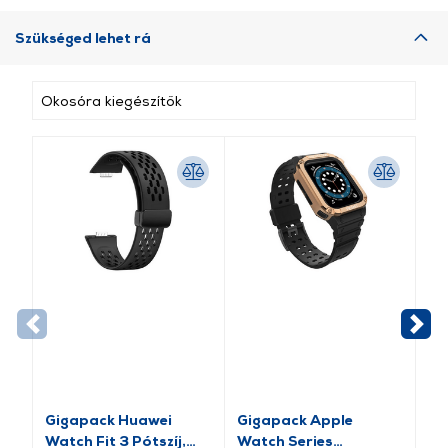
Szükséged lehet rá
Okosóra kiegészítők
Gigapack Huawei
Gigapack Apple
Gi
Watch Fit 3 Pótszíj,
Watch Series
pó