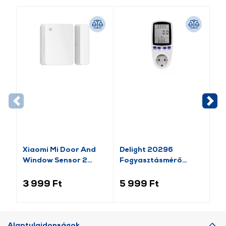
-1
Xiaomi Mi Door And
Delight 20296
Va
Window Sensor 2
Fogyasztásmérő
Pl
(BHR5154GL)
költségszámítás
Mo
funkcióval
lá
3 999 Ft
5 999 Ft
1 
Alaptulajdonságok