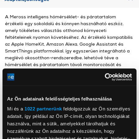
A Meross intelligens hőmérséklet- és páratartalom
érzékelő egy sokoldalú és könnyen használható eszköz,
amely tökéletes választás otthonod környezeti
feltételeinek nyomon követéséhez. Az érzékelő kompatibilis
az Apple HomeKit, Amazon Alexa, Google Assistant és
SmartThings platformokkal, így egyszerűen integrálható a
meglévő okosotthon-rendszeredbe, lehetővé téve a
hőmérséklet és páratartalom távoli monitorozását és
vezérlését.
Meross
Az Ön adatainak felelősségteljes felhasználása
AccessPoint Kft.
Mi és a
1022 partnerünk
feldolgozzuk az Ön személyes
www.accesspoint.hu/
adatait, így például az Ön IP-címét, olyan technológiákat
info@accesspoint.hu
1116, Budapest, Vegyész utca 17-25 3/A
használva, mint a sütik, amelyekkel tárolhatjuk és
hozzáférünk az Ön adataihoz a készülékén, hogy
személyre szabott hirdetéseket és tartalmakat, hirdetés-
Szín
Fehér