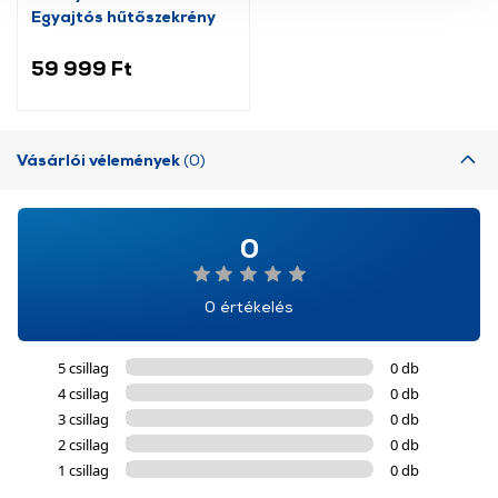
használatával Ön elfogadja a cookie-k használatát.
Egyajtós hűtőszekrény
További információk:
ÁSZF
és
Adatvédelem
59 999 Ft
Vásárlói vélemények
(0)
0
0 értékelés
5 csillag
0 db
4 csillag
0 db
3 csillag
0 db
2 csillag
0 db
1 csillag
0 db