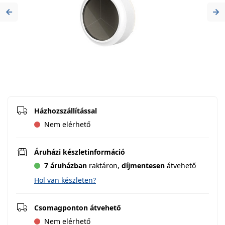
Previous
Ne
Házhozszállítással
Nem elérhető
Áruházi készletinformáció
7 áruházban
raktáron,
díjmentesen
átvehető
Hol van készleten?
Csomagponton átvehető
Nem elérhető