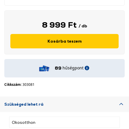
8 999 Ft
/ db
Kosárba teszem
hűségpont
89
Cikkszám:
303081
Szükséged lehet rá
Okosotthon