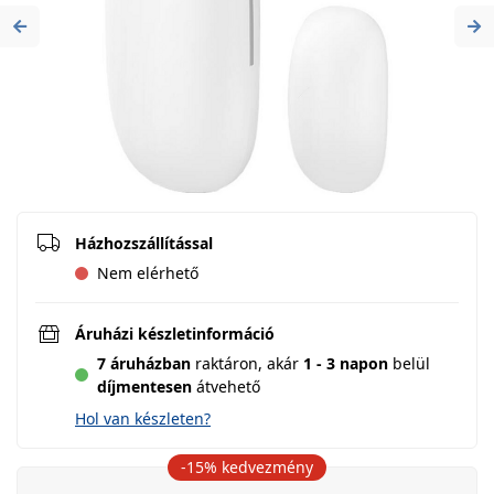
Previous
Ne
Házhozszállítással
Nem elérhető
Áruházi készletinformáció
7 áruházban
raktáron,
akár
1 - 3 napon
belül
díjmentesen
átvehető
Hol van készleten?
-15%
kedvezmény