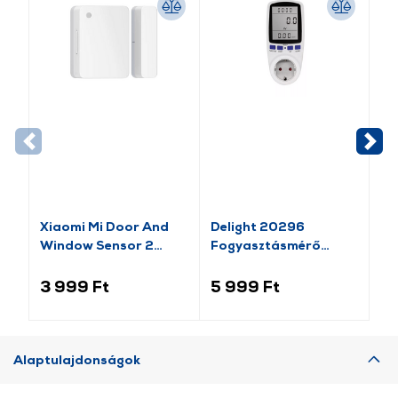
-1
Xiaomi Mi Door And
Delight 20296
Va
Window Sensor 2
Fogyasztásmérő
Pl
(BHR5154GL)
költségszámítás
Mo
funkcióval
lá
3 999 Ft
5 999 Ft
1 
Alaptulajdonságok