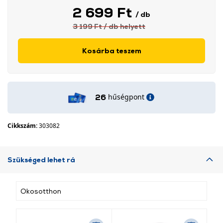
2 699 Ft
/ db
3 199 Ft
/ db
helyett
Kosárba teszem
hűségpont
26
Cikkszám:
303082
Szükséged lehet rá
Okosotthon