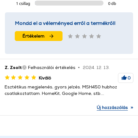
1 csillag
0 db
Mondd el a véleményed erről a termékről!
Értékelem
Z. Zsolt
Felhasználói értékelés
2024. 12. 13.
Kiváló
0
Esztétikus megjelenés, gyors jelzés. MSH450 hubhoz
csatlakoztattam. HomeKit, Google Home, stb….
»
Új hozzászólás