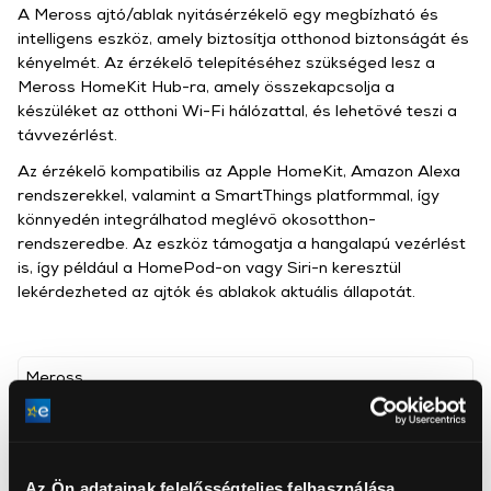
A Meross ajtó/ablak nyitásérzékelő egy megbízható és
intelligens eszköz, amely biztosítja otthonod biztonságát és
kényelmét. Az érzékelő telepítéséhez szükséged lesz a
Meross HomeKit Hub-ra, amely összekapcsolja a
készüléket az otthoni Wi-Fi hálózattal, és lehetővé teszi a
távvezérlést.
Az érzékelő kompatibilis az Apple HomeKit, Amazon Alexa
rendszerekkel, valamint a SmartThings platformmal, így
könnyedén integrálhatod meglévő okosotthon-
rendszeredbe. Az eszköz támogatja a hangalapú vezérlést
is, így például a HomePod-on vagy Siri-n keresztül
lekérdezheted az ajtók és ablakok aktuális állapotát.
Meross
AccessPoint Kft.
www.accesspoint.hu/
info@accesspoint.hu
1116, Budapest, Vegyész utca 17-25 3/A
Az Ön adatainak felelősségteljes felhasználása