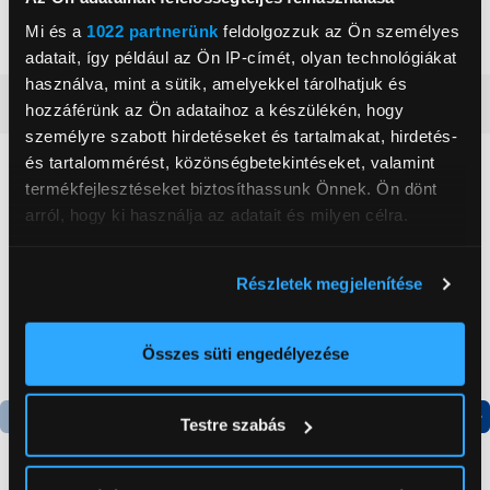
Mi és a
1022 partnerünk
feldolgozzuk az Ön személyes
Szín
Fehér
adatait, így például az Ön IP-címét, olyan technológiákat
használva, mint a sütik, amelyekkel tárolhatjuk és
Részletes ismertető
hozzáférünk az Ön adataihoz a készülékén, hogy
személyre szabott hirdetéseket és tartalmakat, hirdetés-
és tartalommérést, közönségbetekintéseket, valamint
Neked ajánljuk
termékfejlesztéseket biztosíthassunk Önnek. Ön dönt
arról, hogy ki használja az adatait és milyen célra.
Ha engedélyezi, a következőt is meg szeretnénk tenni:
Részletek megjelenítése
Információgyűjtés az Ön földrajzi
elhelyezkedéséről pár méteres pontossággal
Az Ön készülékén beazonosítása annak konkrét
Összes süti engedélyezése
tulajdonságainak (ujjlenyomat) aktív ellenőrzésével
Tudjon meg többet személyes adatainak feldolgozási
Testre szabás
módjairól és adja meg preferenciáit a
Részletek
Termék adatlap
Termék adatlap
pontban
. Bármikor módosíthatja vagy visszavonhatja a
Sütinyilatkozathoz való hozzájárulását.