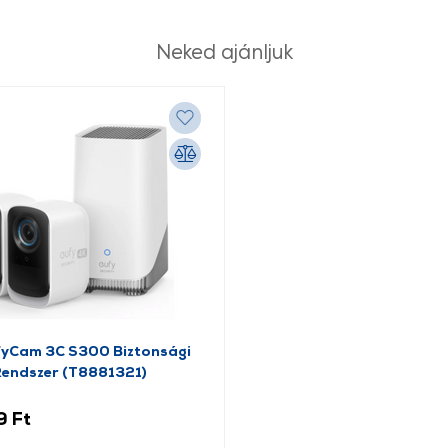
Neked ajánljuk
fyCam 3C S300 Biztonsági
endszer (T8881321)
9 Ft