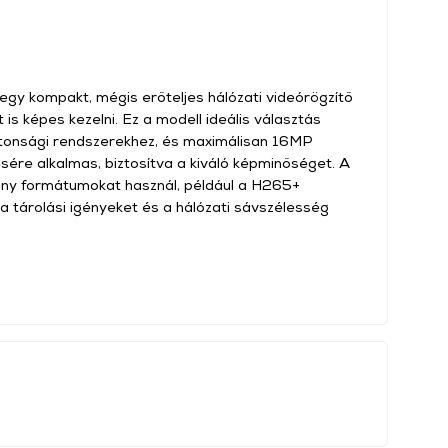
 kompakt, mégis erőteljes hálózati videórögzítő
is képes kezelni. Ez a modell ideális választás
tonsági rendszerekhez, és maximálisan 16MP
sére alkalmas, biztosítva a kiváló képminőséget. A
ony formátumokat használ, például a H265+
 a tárolási igényeket és a hálózati sávszélesség