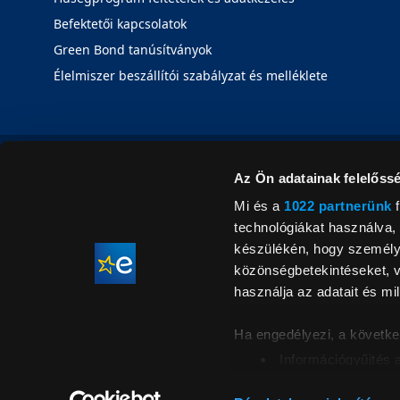
Befektetői kapcsolatok
Green Bond tanúsítványok
Élelmiszer beszállítói szabályzat és melléklete
Az Ön adatainak felelőssé
Mi és a
1022 partnerünk
f
technológiákat használva, 
készülékén, hogy személyr
közönségbetekintéseket, v
használja az adatait és mil
Ha engedélyezi, a követke
Információgyűjtés 
Az Ön készülékén b
Áraink for