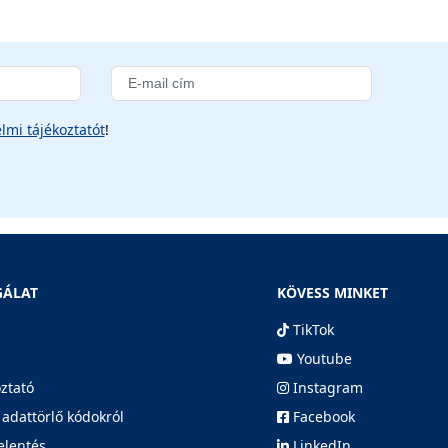
lmi tájékoztatót
!
GÁLAT
KÖVESS MINKET
TikTok
Youtube
oztató
Instagram
 adattörlő kódokról
Facebook
elentés
LinkedIn