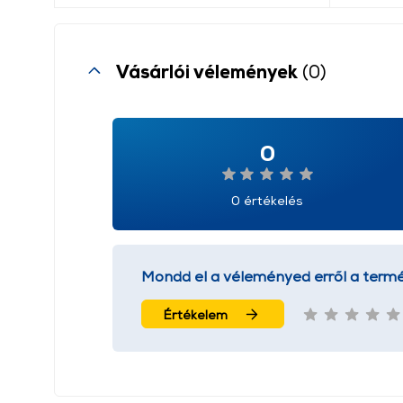
Vásárlói vélemények
(0)
0
0 értékelés
Mondd el a véleményed erről a termé
Értékelem