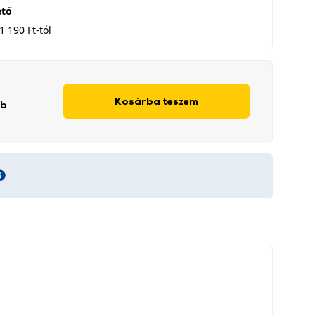
ető
1 190 Ft-tól
Kosárba teszem
db