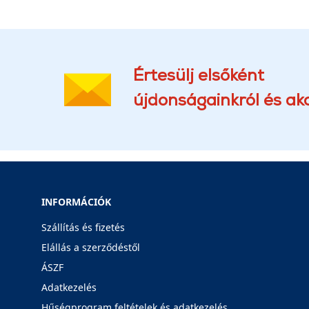
Értesülj elsőként
újdonságainkról és akc
INFORMÁCIÓK
Szállítás és fizetés
Elállás a szerződéstől
ÁSZF
Adatkezelés
Hűségprogram feltételek és adatkezelés