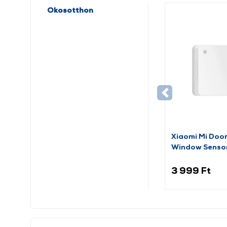
Okosotthon
Xiaomi Mi Doo
Window Senso
(BHR5154GL)
3 999 Ft