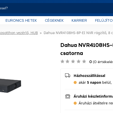
EURONICS HETEK
CÉGEKNEK
KARRIER
FELÚJÍT
osotthon vezérlő, HUB
Dahua NVR4108HS-8P-EI NVR rögzítő, 8 
Dahua NVR4108HS-8P
csatorna
0
(0 értékelé
Házhozszállítással
akár
5 napon
belül, 
Áruházi készletinform
Áruházi átvételre r