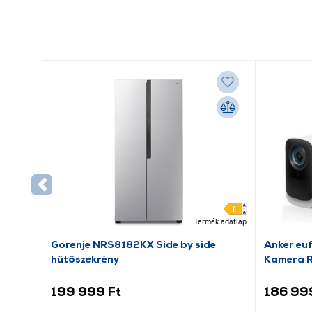
Termék adatlap
Gorenje NRS8182KX Side by side
Anker eu
hűtőszekrény
Kamera R
199 999 Ft
186 99