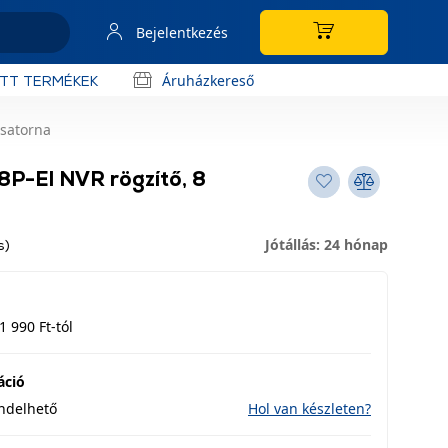
Bejelentkezés
Áruházkereső
OTT TERMÉKEK
csatorna
-EI NVR rögzítő, 8
Jótállás: 24 hónap
s)
1 990 Ft-tól
áció
endelhető
Hol van készleten?