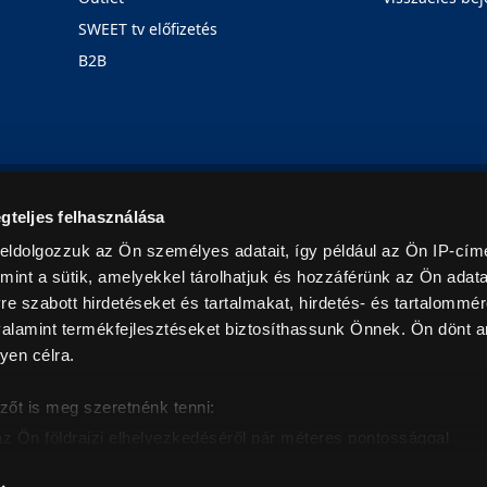
SWEET tv előfizetés
B2B
Rólunk
Karrier
Üzleteink
Blog
gteljes felhasználása
eldolgozzuk az Ön személyes adatait, így például az Ön IP-címé
mint a sütik, amelyekkel tárolhatjuk és hozzáférünk az Ön adat
e szabott hirdetéseket és tartalmakat, hirdetés- és tartalommér
alamint termékfejlesztéseket biztosíthassunk Önnek. Ön dönt ar
yen célra.
© 2026. Minden jog fenntartva! Euronics Műszaki Áruházlánc
zőt is meg szeretnénk tenni:
az Ön földrajzi elhelyezkedéséről pár méteres pontossággal
eazonosítása annak konkrét tulajdonságainak (ujjlenyomat) akt
intban értendők és az ÁFA-t tartalmazzák. Csak háztartásban használatos mennyiségeket szolg