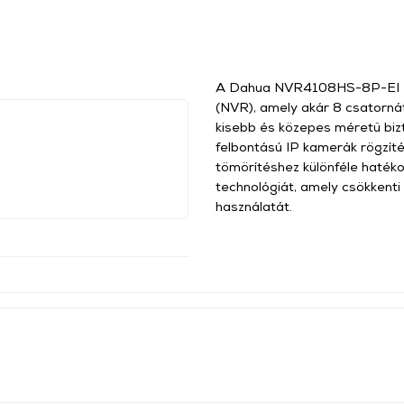
A Dahua NVR4108HS-8P-EI egy
(NVR), amely akár 8 csatornát 
kisebb és közepes méretű biz
felbontású IP kamerák rögzíté
tömörítéshez különféle haték
technológiát, amely csökkenti
használatát.