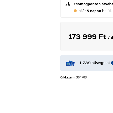
Csomagponton átveh
akár
5 napon
belül, 
173 999 Ft
/ 
hűségpont
1 739
Cikkszám:
304703