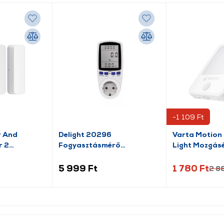
-1 109 Ft
r And
Delight 20296
Varta Motion 
r 2
Fogyasztásmérő
Light Mozgásér
költségszámítás funkcióval
lámpa (18624
5 999 Ft
1 780 Ft
2 8