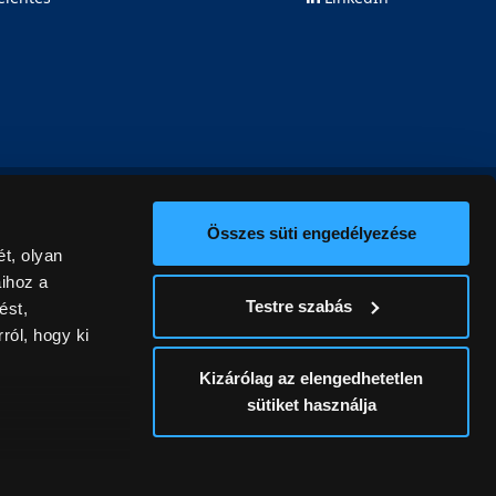
Összes süti engedélyezése
t, olyan
aihoz a
Testre szabás
ést,
ról, hogy ki
Kizárólag az elengedhetetlen
sütiket használja
ív
álunk ki. A