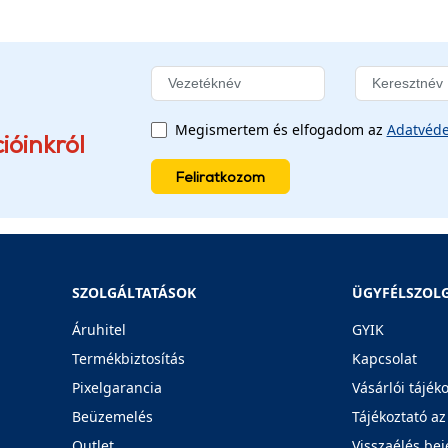
Megismertem és elfogadom az
Adatvéde
ióinkról
Feliratkozom
SZOLGÁLTATÁSOK
ÜGYFÉLSZOL
Áruhitel
GYIK
Termékbiztosítás
Kapcsolat
Pixelgarancia
Vásárlói tájék
Beüzemelés
Tájékoztató az
Outlet
Visszaélés bej