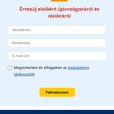
Értesülj elsőként újdonságainkról és
akcióinkról
Megismertem és elfogadom az
Adatvédelmi
tájékoztatót
!
Feliratkozom