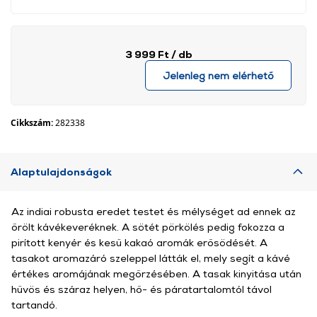
3 999 Ft
/ db
Jelenleg nem elérhető
Cikkszám:
282338
Alaptulajdonságok
Az indiai robusta eredet testet és mélységet ad ennek az
őrölt kávékeveréknek. A sötét pörkölés pedig fokozza a
pirított kenyér és kesű kakaó aromák erősödését. A
tasakot aromazáró szeleppel látták el, mely segít a kávé
értékes aromájának megőrzésében. A tasak kinyitása után
hűvös és száraz helyen, hő- és páratartalomtól távol
tartandó.