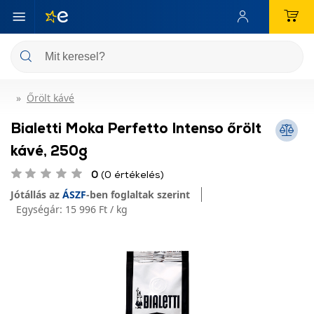
Őrölt kávé
Bialetti Moka Perfetto Intenso őrölt
kávé, 250g
0
(0 értékelés)
Jótállás az
ÁSZF
-ben foglaltak szerint
Egységár:
15 996 Ft / kg