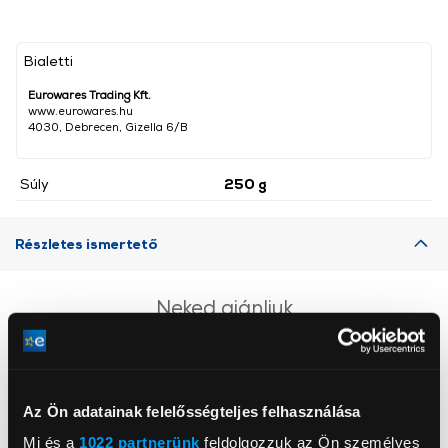
Bialetti
Eurowares Trading Kft.
www.eurowares.hu
4030, Debrecen, Gizella 6/B
Súly
250 g
Részletes ismertető
Neked ajánljuk
Az Ön adatainak felelősségteljes felhasználása
Mi és a
1022 partnerünk
feldolgozzuk az Ön személyes