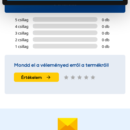
Az Eunonics.hu webáruházunk ún. süti vagy cookie file-
0 értékelés
okat használ, melyeket az Ön gépén tárol a rendszer. A
cookie-k személyazonosítására nem alkalmasak,
5 csillag
0 db
szolgáltatásaink biztosításához szükségesek. Az oldal
4 csillag
0 db
használatával Ön elfogadja a cookie-k használatát.
3 csillag
0 db
További információk:
ÁSZF
és
Adatvédelem
2 csillag
0 db
1 csillag
0 db
Mondd el a véleményed erről a termékről!
Értékelem