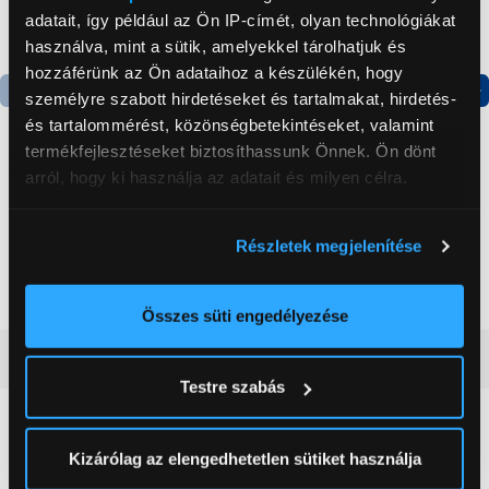
adatait, így például az Ön IP-címét, olyan technológiákat
használva, mint a sütik, amelyekkel tárolhatjuk és
hozzáférünk az Ön adataihoz a készülékén, hogy
személyre szabott hirdetéseket és tartalmakat, hirdetés-
Termék adatlap
és tartalommérést, közönségbetekintéseket, valamint
termékfejlesztéseket biztosíthassunk Önnek. Ön dönt
arról, hogy ki használja az adatait és milyen célra.
Philips EP2224/10
Candy CHASD4385EWC
Automata kávéfőző,
Egyajtós hűtőszekrény
Ha engedélyezi, a következőt is meg szeretnénk tenni:
fekete
Részletek megjelenítése
Információgyűjtés az Ön földrajzi
154 999 Ft
59 999 Ft
elhelyezkedéséről pár méteres pontossággal
Az Ön készülékén beazonosítása annak konkrét
Összes süti engedélyezése
tulajdonságainak (ujjlenyomat) aktív ellenőrzésével
Vásárlói vélemények
(0)
Tudjon meg többet személyes adatainak feldolgozási
Testre szabás
módjairól és adja meg preferenciáit a
Részletek
pontban
. Bármikor módosíthatja vagy visszavonhatja a
0
Sütinyilatkozathoz való hozzájárulását.
Kizárólag az elengedhetetlen sütiket használja