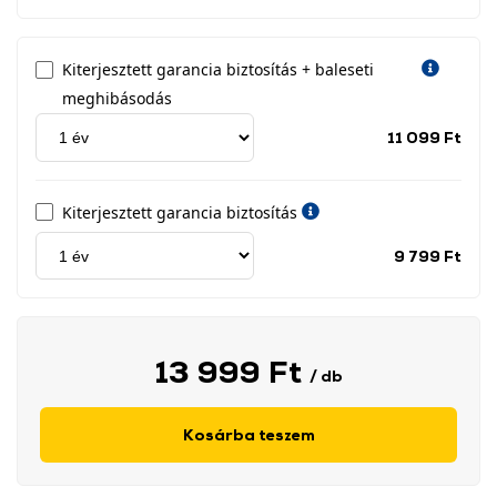
Kiterjesztett garancia biztosítás + baleseti
meghibásodás
Jótá
11 099 Ft
idős
címk
Kiterjesztett garancia biztosítás
Jótá
9 799 Ft
idős
címk
13 999 Ft
/ db
Kosárba teszem