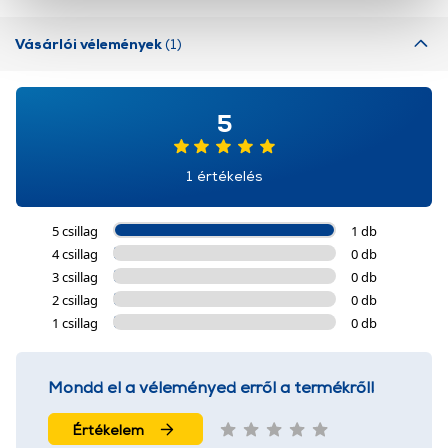
cookie-k személyazonosítására nem alkalmasak,
Vásárlói vélemények
(1)
szolgáltatásaink biztosításához szükségesek. Az oldal
használatával Ön elfogadja a cookie-k használatát.
További információk:
ÁSZF
és
Adatvédelem
5
1 értékelés
5 csillag
1 db
4 csillag
0 db
3 csillag
0 db
2 csillag
0 db
1 csillag
0 db
Mondd el a véleményed erről a termékről!
Értékelem