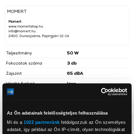
MOMERT
Momert
www.momertshop.hu
info@momert.hu
2400, Dunaújváros, Papírgyári 12-14
Teljesítmény
50 W
Fokozatok száma
3 db
Zajszint
65 dBA
Időzítő funkció
Igen
Szín
Fehér
Magasság
74 cm
Az Ön adatainak felelősségteljes felhasználása
Részletes ismertető
Mi és a
1022 partnerünk
feldolgozzuk az Ön személyes
adatait, így például az Ön IP-címét, olyan technológiákat