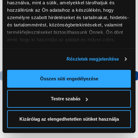
használva, mint a sütik, amelyekkel tárolhatjuk és
Neked ajánljuk
hozzáférünk az Ön adataihoz a készülékén, hogy
személyre szabott hirdetéseket és tartalmakat, hirdetés-
és tartalommérést, közönségbetekintéseket, valamint
termékfejlesztéseket biztosíthassunk Önnek. Ön dönt
arról, hogy ki használja az adatait és milyen célra.
Ha engedélyezi, a következőt is meg szeretnénk tenni:
Részletek megjelenítése
Információgyűjtés az Ön földrajzi
elhelyezkedéséről pár méteres pontossággal
Az Ön készülékén beazonosítása annak konkrét
Összes süti engedélyezése
tulajdonságainak (ujjlenyomat) aktív ellenőrzésével
Tudjon meg többet személyes adatainak feldolgozási
-5 000 Ft
Testre szabás
módjairól és adja meg preferenciáit a
Részletek
Orion OTF-226RL
Dyras TF-16WIFI
pontban
. Bármikor módosíthatja vagy visszavonhatja a
Toronyventilátor
Toronyventilátor
Sütinyilatkozathoz való hozzájárulását.
Kizárólag az elengedhetetlen sütiket használja
27 999 Ft
19 999 Ft
24 999 Ft
Az Eunonics.hu webáruházunk ún. süti vagy cookie file-
okat használ, melyeket az Ön gépén tárol a rendszer. A